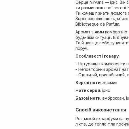
Серце Nirvana — ірис. Ві
ти розминаєш свої легені. 
Ти хочеш пізнати якомога б
Super заспокоюють, м'яко т
Bibliotheque de Parfum.
Аромат з яким комфортно 
будь-якій ситуації. Відчува
Та й навіщо себе зупиняти.
поруч.
Особливості товару:
- Натуральні компоненти на
- Неповторний аромат нат
- Стильний, привабливий, 
Верхні ноти:
жасмин
Ноти серця:
ірис
Базові ноти:
амброксан, Is
Спосіб використання
Розпилюйте парфуми на пул
ліктів, де тепло тіла поси