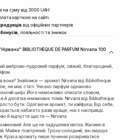
штою
В наявності
вул. Винниченка 4
 на суму від 3000 UAH
В наявності
ул. Академіка Підстригача, 1В (Duck’s
лата карткою на сайті
В наявності
продукція
від офіційних партнерів
ул. Івана Франка 36
В наявності
бонусів
, лояльності та знижок
вул. Степана Бандери 45
В наявності
л. 16-го Липня, 15
В наявності
Нірвана" BIBLIOTHEQUE DE PARFUM Nirvana 100
ул. Кулика і Гудачека 23 (ТЦ Екватор)
В наявності
ий амброво-пудровий парфум, свіжий, благородний,
йфом.
а вона? Знайомся — аромат Nirvana від Bibliotheque
але, не має статі. Унісекс парфум однаково
 жіночій шкірі. Його неможливо описати словом,
 й десятка книжкових томів. Nirvana від Bibliotheque
 просто бути. Одягаючи аромат, ти кайфуєш. Від себе,
здається набагато разів краще, ніж є насправді.
ію й відчуття щастя — Nirvana.
сминовий. Але це не задушлива квітка. Жасмин в
ний. Майже повітряний. Трохи солодкий, він змушує
е. Краса аромату лише починає розкриватися.