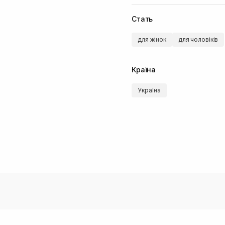
Стать
для жінок
для чоловіків
Країна
Україна