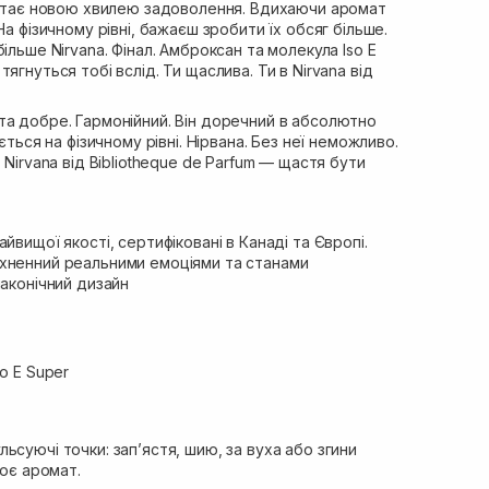
н стає новою хвилею задоволення. Вдихаючи аромат
На фізичному рівні, бажаєш зробити їх обсяг більше.
ільше Nirvana. Фінал. Амброксан та молекула Iso E
ягнуться тобі вслід. Ти щаслива. Ти в Nirvana від
та добре. Гармонійний. Він доречний в абсолютно
ється на фізичному рівні. Нірвана. Без неї неможливо.
 Nirvana від Bibliotheque de Parfum — щастя бути
йвищої якості, сертифіковані в Канаді та Європі.
хненний реальними емоціями та станами
лаконічний дизайн
o E Super
ьсуючі точки: зап’ястя, шию, за вуха або згини
лює аромат.