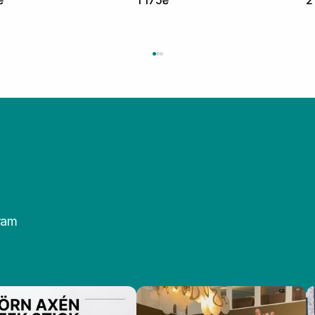
₴
1 175₴
2
ram