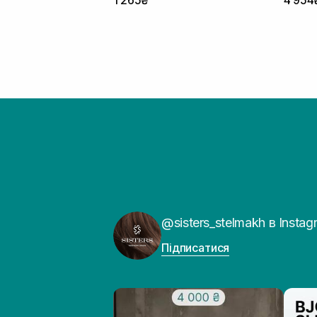
1 265₴
4 954
@sisters_stelmakh в Instag
Підписатися