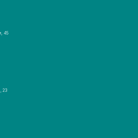
и, 45
, 23