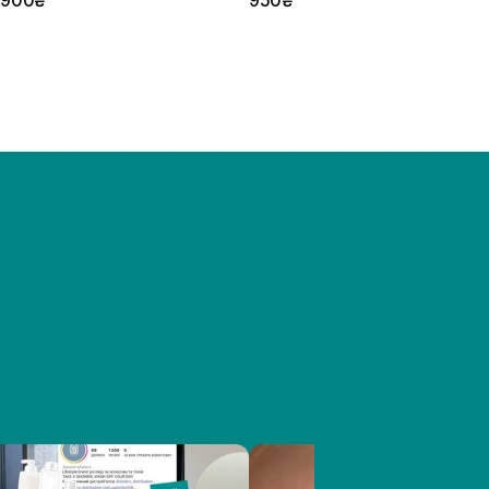
 900₴
950₴