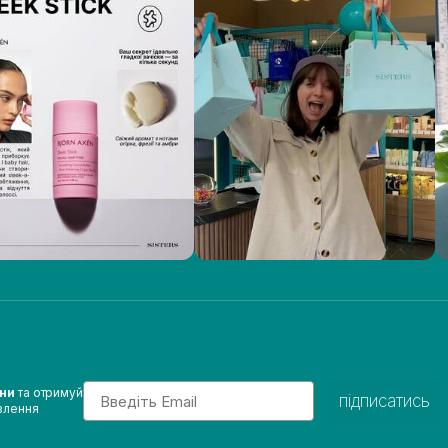
Email
ини
та отримуй
підписатись
влення