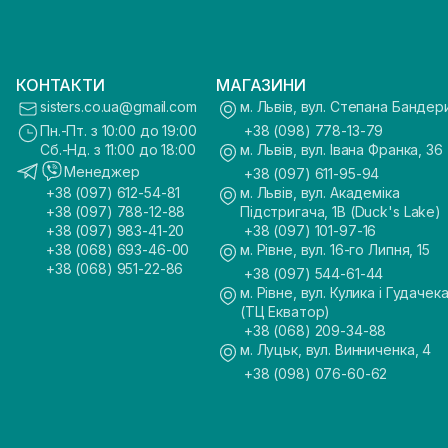
КОНТАКТИ
МАГАЗИНИ
sisters.co.ua@gmail.com
м. Львів, вул. Степана Бандер
Пн.-Пт. з 10:00 до 19:00
+38 (098) 778-13-79
Сб.-Нд. з 11:00 до 18:00
м. Львів, вул. Івана Франка, 36
Менеджер
+38 (097) 611-95-94
+38 (097) 612-54-81
м. Львів, вул. Академіка
+38 (097) 788-12-88
Підстригача, 1В (Duck's Lake)
+38 (097) 983-41-20
+38 (097) 101-97-16
+38 (068) 693-46-00
м. Рівне, вул. 16-го Липня, 15
+38 (068) 951-22-86
+38 (097) 544-61-44
м. Рівне, вул. Кулика і Гудачека
(ТЦ Екватор)
+38 (068) 209-34-88
м. Луцьк, вул. Винниченка, 4
+38 (098) 076-60-62