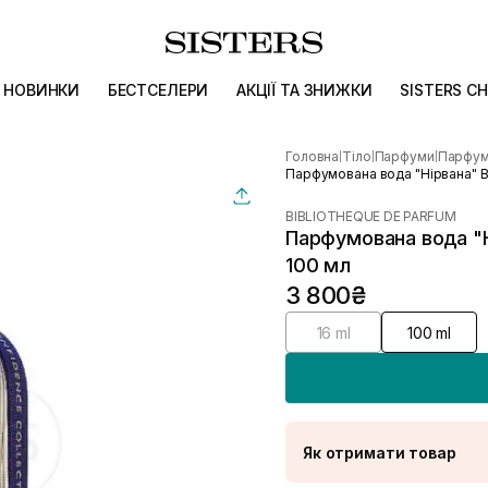
НОВИНКИ
БЕСТСЕЛЕРИ
АКЦІЇ ТА ЗНИЖКИ
SISTERS CH
Головна
Тіло
Парфуми
Парфум
|
|
|
Парфумована вода "Нірвана" 
BIBLIOTHEQUE DE PARFUM
Парфумована вода "Н
100 мл
3 800₴
16 ml
100 ml
Як отримати товар