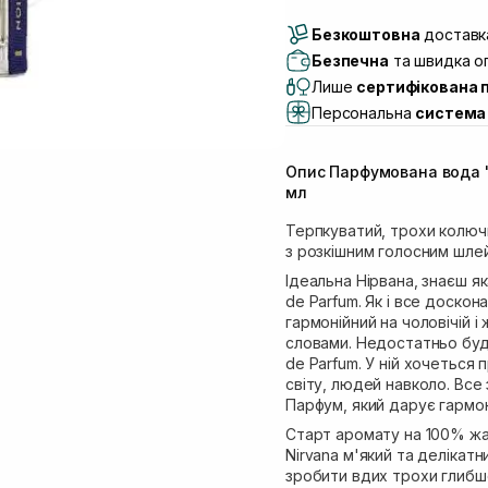
Доставка Новою По
Безкоштовна
Самовивіз м. Луцьк, 
доставка
Самовивіз м. Львів, в
Безпечна
та швидка оп
Lake)
Лише
сертифікована 
Самовивіз м. Львів, в
Персональна
система 
Самовивіз м. Львів, 
Самовивіз м. Рівне, ву
Опис Парфумована вода "
Самовивіз м. Рівне, в
мл
Терпкуватий, трохи колюч
з розкішним голосним шле
Ідеальна Нірвана, знаєш як
de Parfum. Як і все доскон
гармонійний на чоловічій і
словами. Недостатньо буде
de Parfum. У ній хочеться
світу, людей навколо. Все 
Парфум, який дарує гармон
Старт аромату на 100% жа
Nirvana м'який та делікат
зробити вдих трохи глибш