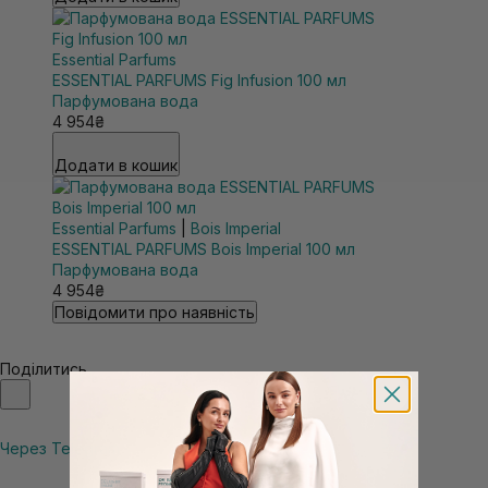
Essential Parfums
ESSENTIAL PARFUMS Fig Infusion 100 мл
Парфумована вода
4 954₴
Додати в кошик
Essential Parfums
|
Bois Imperial
ESSENTIAL PARFUMS Bois Imperial 100 мл
Парфумована вода
4 954₴
Повідомити про наявність
Поділитись
Через Telegram