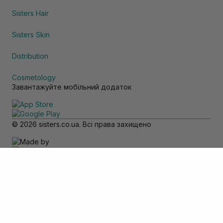
Sisters Hair
Sisters Skin
Distribution
Cosmetology
Завантажуйте мобільний додаток
© 2026 sisters.co.ua. Всі права захищено
Зверніть увагу