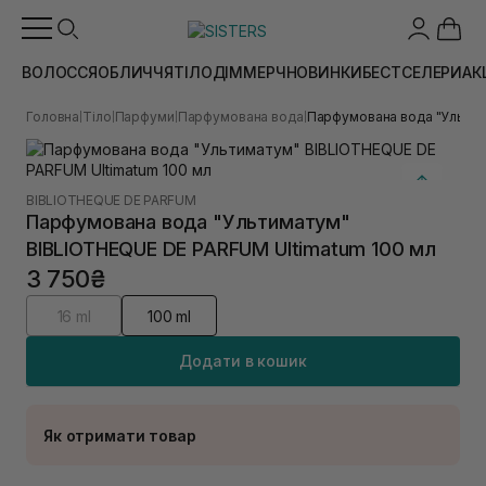
ВОЛОССЯ
ОБЛИЧЧЯ
ТІЛО
ДІМ
МЕРЧ
НОВИНКИ
БЕСТСЕЛЕРИ
АК
Головна
Тіло
Парфуми
Парфумована вода
Парфумована вода "Ультим
|
|
|
|
BIBLIOTHEQUE DE PARFUM
Парфумована вода "Ультиматум"
BIBLIOTHEQUE DE PARFUM Ultimatum 100 мл
3 750₴
16 ml
100 ml
Додати в кошик
Як отримати товар
Доставка Новою Поштою