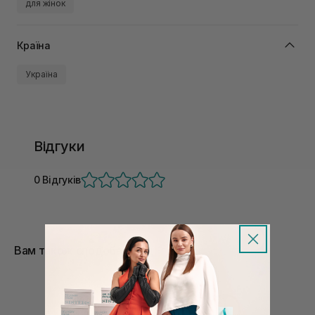
для жінок
Країна
Україна
Відгуки
0 Відгуків
Вам також сподобається