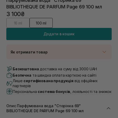
Парфумована вода "Сторінка 69"
BIBLIOTHEQUE DE PARFUM Page 69 100 мл
3 100₴
16 ml
100 ml
Додати в кошик
Як отримати товар
Доставка Новою Поштою
В наявності
Безкоштовна
доставка на суму від 3000 UAH
Самовивіз м. Луцьк, вул. Винниченка 4
Безпечна
та швидка оплата карткою на сайті
В наявності
Лише
сертифікована продукція
від офіційних
Самовивіз м. Львів, вул. Академіка Підстригача, 1В
партнерів
(Duck’s Lake)
Персональна
система бонусів
, лояльності та знижок
В наявності
Самовивіз м. Львів, вул. Івана Франка 36
Немає в наявності!
Опис Парфумована вода "Сторінка 69"
Самовивіз м. Львів, вул. Степана Бандери 45
BIBLIOTHEQUE DE PARFUM Page 69 100 мл
Немає в наявності!