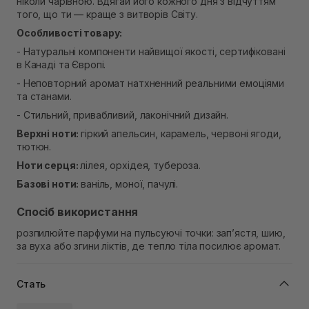
ніколи чарівною. Вдягай його кожного дня з відчуттям
того, що ти — краще з витворів Світу.
Особливості товару:
- Натуральні компоненти найвищої якості, сертифіковані
в Канаді та Європі.
- Неповторний аромат натхненний реальними емоціями
та станами.
- Стильний, привабливий, лаконічний дизайн.
Верхні ноти:
гіркий апельсин, карамель, червоні ягоди,
тютюн.
Ноти серця:
лілея, орхідея, тубероза.
Базові ноти:
ваніль, моної, пачулі.
Спосіб використання
розпилюйте парфуми на пульсуючі точки: зап’ястя, шию,
за вуха або згини ліктів, де тепло тіла посилює аромат.
Стать