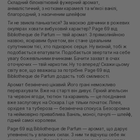
Складний білоквітковий фужерний аромат,
Самовивіз м. Рівне, вул. 16-го Липня, 15
анімалістичний, з нотками карамелі та м’якої ванілі,
В наявності
благородний, з насиченим шлейфом
Самовивіз м. Рівне, вул. Кулика і Гудачека 23 (ТЦ
Екватор)
Ти не звикла панькатися? За маскою дівчинки в рожевих
В наявності
окулярах ховати вибуховий характер? Page 69 від
Bibliotheque de Parfum — твій аромат. З прямолінійною
назвою, яскравим букетом, він стане ідеальним
супутником тієї, хто підкорює серце. Ну визнай, тобі ж
подобається епатувати. Подобається звертати на себе
увагу божевільними вчинками. Бачити захват в очах
оточуючих — твій наркотик. Ну то вперед! Скажи цьому
світу все, що вважаєш за потрібне. Page 69 від
Bibliotheque de Parfum додасть тобі сміливості.
Аромат безкінечно цікавий. Його грані неможливо
перерахувати. Вже на старті він дивує. Гіркий апельсин
та червоні ягоди, тютюн та карамель — це поєднання
вже заслуговує на Оскара. І це тільки початок. Лілея,
орхідея та тубероза — безкінечна спокуса. Безсоромна
та неймовірно приваблива. Ваніль, моної, пачулі — шлейф,
гідний самої королеви.
Page 69 від Bibliotheque de Parfum — аромат, що дарує
упевненість у власних силах. З ним ти відчуєш себе як