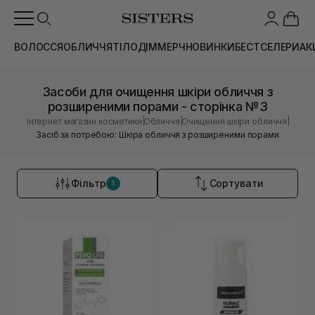
ВОЛОССЯ
ОБЛИЧЧЯ
ТІЛО
ДІМ
МЕРЧ
НОВИНКИ
БЕСТСЕЛЕРИ
АК
Засоби для очищення шкіри обличчя з
розширеними порами - сторінка №3
|
|
|
Інтернет магазин косметики
Обличчя
Очищення шкіри обличчя
Засіб за потребою: Шкіра обличчя з розширеними порами
Фільтр
Сортувати
1