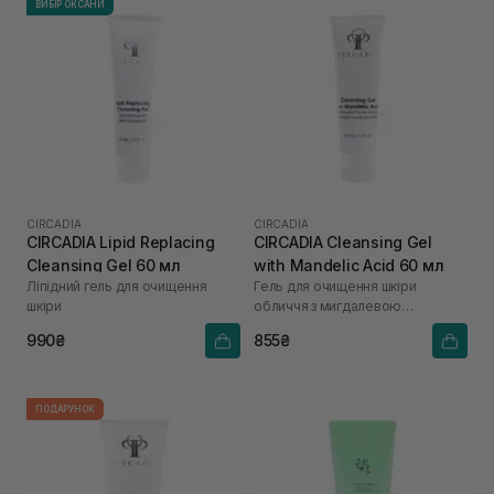
ВИБІР ОКСАНИ
CIRCADIA
CIRCADIA
CIRCADIA Lipid Replacing
CIRCADIA Cleansing Gel
Cleansing Gel 60 мл
with Mandelic Acid 60 мл
Ліпідний гель для очищення
Гель для очищення шкіри
шкіри
обличчя з мигдалевою
кислотою
990₴
855₴
ПОДАРУНОК