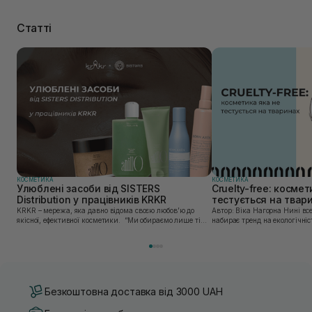
Статті
КОСМЕТИКА
КОСМЕТИКА
Улюблені засоби від SISTERS
Cruelty-free: космет
Distribution у працівників KRKR
тестується на твар
KRKR – мережа, яка давно відома своєю любов’ю до
Автор: Віка Нагорна Нині все більшої популярності
якісної, ефективної косметики. “Ми обираємо лише ті
набирає тренд на екологічніс
бренди, в яких впевнені — і які перевірили на собі. Одні
Це стосується і одягу, і харч
з таких — бренди, представлені SISTERS...
якою користуємось. Споживач
Безкоштовна доставка від 3000 UAH