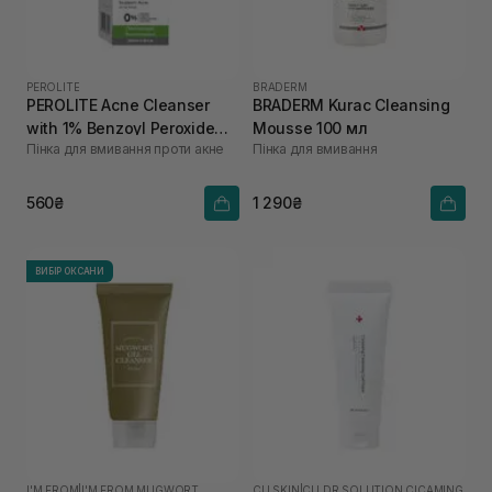
PEROLITE
BRADERM
PEROLITE Acne Cleanser
BRADERM Kurac Cleansing
with 1% Benzoyl Peroxide
Mousse 100 мл
Пінка для вмивання проти акне
Пінка для вмивання
100 мл
560₴
1 290₴
ВИБІР ОКСАНИ
I'M FROM
|
I'M FROM MUGWORT
CU SKIN
|
CU DR.SOLUTION CICAMING