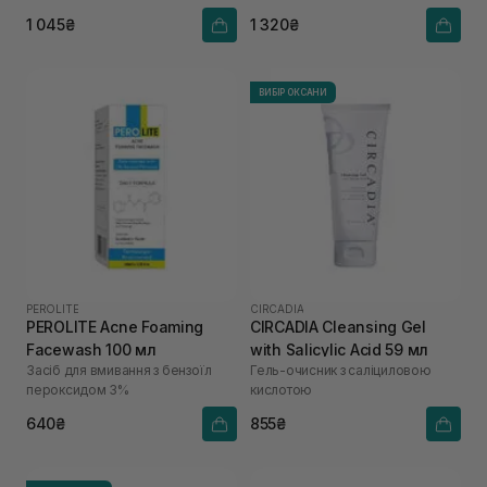
1 045₴
1 320₴
ВИБІР ОКСАНИ
PEROLITE
CIRCADIA
PEROLITE Acne Foaming
CIRCADIA Cleansing Gel
Facewash 100 мл
with Salicylic Acid 59 мл
Засіб для вмивання з бензоїл
Гель-очисник з саліциловою
пероксидом 3%
кислотою
640₴
855₴