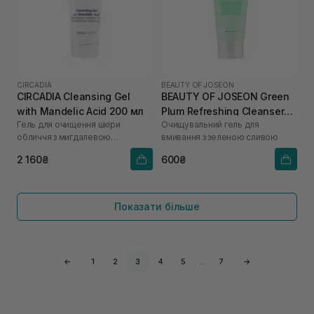
CIRCADIA
BEAUTY OF JOSEON
CIRCADIA Cleansing Gel
BEAUTY OF JOSEON Green
with Mandelic Acid 200 мл
Plum Refreshing Cleanser
Гель для очищення шкіри
Очищувальний гель для
100 мл
обличчя з мигдалевою
вмивання з зеленою сливою
кислотою
2 160₴
600₴
Показати більше
←
1
2
3
4
5
…
7
→