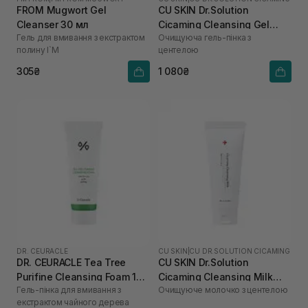
FROM Mugwort Gel
CU SKIN Dr.Solution
Cleanser 30 мл
Cicaming Cleansing Gel
Гель для вмивання з екстрактом
Очищуюча гель-пінка з
Foam 150 мл
полину I`M
центелою
305₴
1 080₴
DR. CEURACLE
CU SKIN
|
CU DR.SOLUTION CICAMING
DR. CEURACLE Tea Tree
CU SKIN Dr.Solution
Purifine Cleansing Foam 150
Cicaming Cleansing Milk
Гель-пінка для вмивання з
Очищуюче молочко з центелою
мл
200 мл
екстрактом чайного дерева