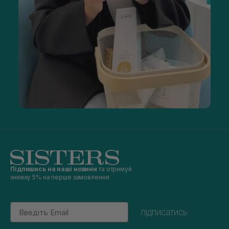
Підпишись на наші новини
та отримуй
знижку 5% на перше замовлення
Email
підписатись