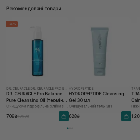
Рекомендовані товари
-35%
DR. CEURACLE
|
DR. CEURACLE PRO BALANCE
HYDROPEPTIDE
TRAN
DR. CEURACLE Pro Balance
HYDROPEPTIDE Cleansing
TRA
Pure Cleansing Oil (термін
Gel 30 мл
Cal
Очищуюча гідрофільна олійка з пробіотиками
Очищувальний гель 3в1
до 01.27р.) 155 мл
мл
709₴
628₴
1 2
1 090₴