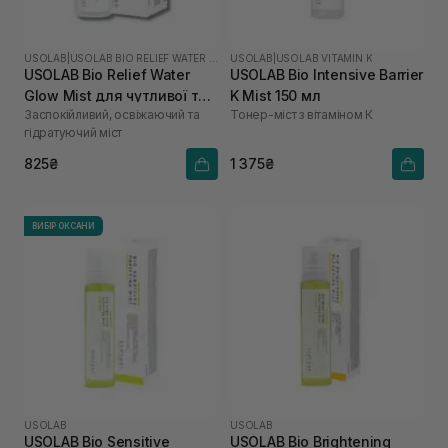
USOLAB
|
USOLAB BIO RELIEF WATER GLOW
USOLAB
|
USOLAB VITAMIN K
USOLAB Bio Relief Water
USOLAB Bio Intensive Barrier
Glow Mist для чутливої та
K Mist 150 мл
Заспокійливий, освіжаючий та
Тонер-міст з вітаміном К
подразненої шкіри 100 мл
гідратуючий міст
825₴
1 375₴
ВИБІР ОКСАНИ
USOLAB
USOLAB
USOLAB Bio Sensitive
USOLAB Bio Brightening