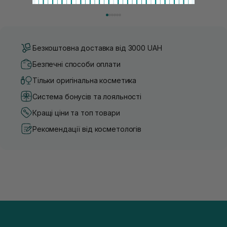
косметики переповнений новими пропозиціями, вибір
безліч переваг для шкіри обл
засобу для себе стає справжнім викликом. 2025 р...
завдяки великій кількості ко
Безкоштовна доставка від 3000 UAH
Безпечні способи оплати
Тільки оригінальна косметика
Система бонусів та лояльності
Кращі ціни та топ товари
Рекомендації від косметологів