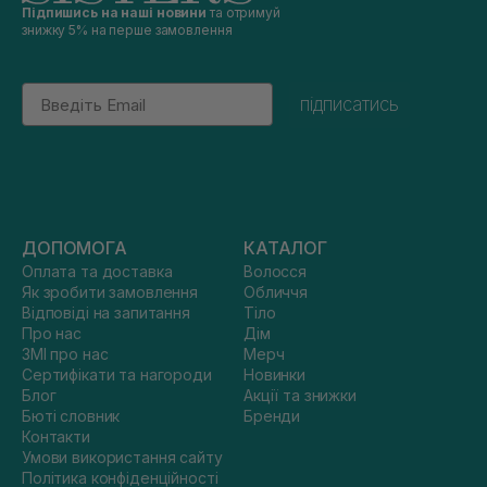
Підпишись на наші новини
та отримуй
знижку 5% на перше замовлення
Email
підписатись
ДОПОМОГА
КАТАЛОГ
Оплата та доставка
Волосся
Як зробити замовлення
Обличчя
Відповіді на запитання
Тіло
Про нас
Дім
ЗМІ про нас
Мерч
Сертифікати та нагороди
Новинки
Блог
Акції та знижки
Бюті словник
Бренди
Контакти
Умови використання сайту
Політика конфіденційності