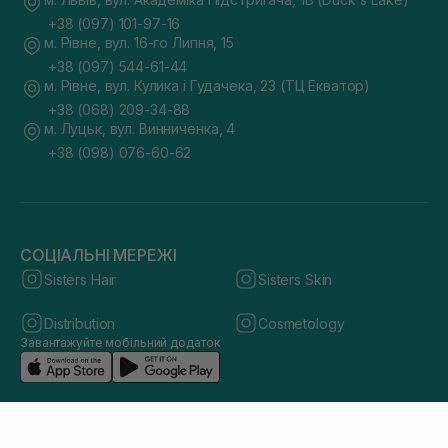
+38 (097) 101-97-16
м. Рівне, вул. 16-го Липня, 15
+38 (097) 544-61-44
м. Рівне, вул. Кулика і Гудачека, 23 (ТЦ Екватор)
+38 (068) 209-34-88
м. Луцьк, вул. Винниченка, 4
+38 (098) 076-60-62
СОЦІАЛЬНІ МЕРЕЖІ
Sisters Hair
Sisters Skin
Distribution
Cosmetology
Завантажуйте мобільний додаток