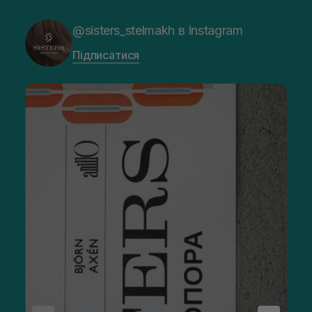
@sisters_stelmakh в Instagram
Підписатися