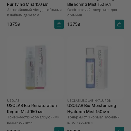
Purifying Mist 150 мл
Bleaching Mist 150 мл
Заспокійливий міст для обличчя
Освітлюючий тонер-міст для
із чайним деревом
обличчя
1 375₴
1 375₴
USOLAB
USOLAB
|
USOLAB_HYALURON
USOLAB Bio Renaturation
USOLAB Bio Moisturising
Repair Mist 150 мл
Hyaluron Mist 150 мл
Тонер-міст із нормалізуючими
Тонер-міст із нормалізуючими
властивостями
властивостями