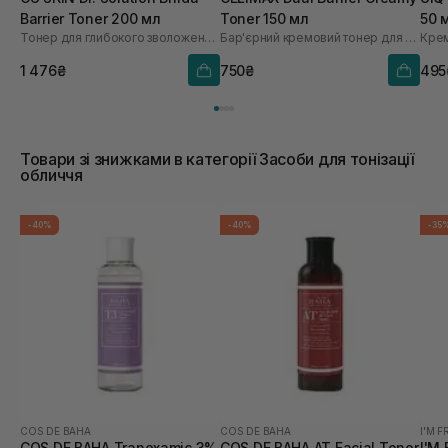
Barrier Toner 200 мл
Toner 150 мл
50 
Тонер для глибокого зволоження з лізатом біфідобактерій 85%
Бар'єрний кремовий тонер для обличчя
Крем
1 476₴
750₴
495
Товари зі знижками в категорії Засоби для тонізації
обличчя
-40%
-40%
-35
COS DE BAHA
COS DE BAHA
I'M 
COS DE BAHA Tranexamic 3%
COS DE BAHA AT Facial Toner
I'M