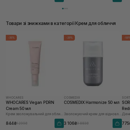
Товари зі знижками в категорії Крем для обличчя
-35%
-20%
-50
WHOCARES
COSMEDIX
SORT
WHOCARES Vegan PDRN
COSMEDIX Harmonize 50 мл
SORT
Cream 50 мл
Red
Крем зволожувальний для обличчя із веганськими полінуклеотидами
Зволожуючий крем для відновлення мікробіома
30 
844₴
3 106₴
775
1 299₴
3 883₴