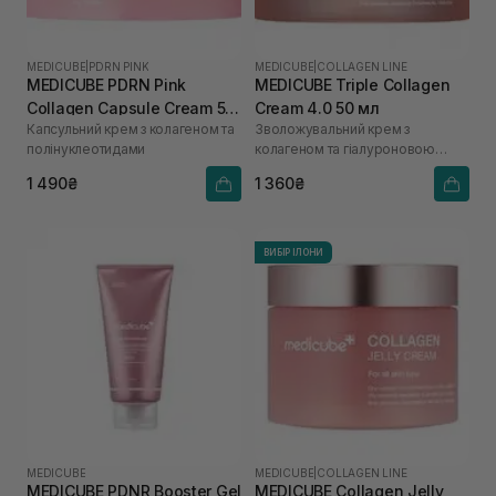
MEDICUBE
|
PDRN PINK
MEDICUBE
|
COLLAGEN LINE
MEDICUBE PDRN Pink
MEDICUBE Triple Collagen
Collagen Capsule Cream 55
Cream 4.0 50 мл
Капсульний крем з колагеном та
Зволожувальний крем з
г
полінуклеотидами
колагеном та гіалуроновою
кислотою
1 490₴
1 360₴
ВИБІР ІЛОНИ
MEDICUBE
MEDICUBE
|
COLLAGEN LINE
MEDICUBE PDNR Booster Gel
MEDICUBE Collagen Jelly