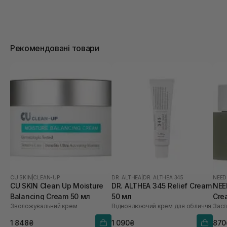
Рекомендовані товари
CU SKIN
|
CLEAN-UP
DR. ALTHEA
|
DR. ALTHEA 345
NEED
CU SKIN Clean Up Moisture
DR. ALTHEA 345 Relief Cream
NEE
Balancing Cream 50 мл
50 мл
Cre
Зволожувальний крем
Відновлюючий крем для обличчя
Засп
1 848₴
1 090₴
870