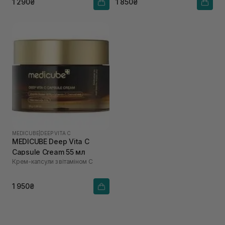
1 290₴
1 850₴
MEDICUBE
|
DEEP VITA C
MEDICUBE Deep Vita C
Capsule Cream 55 мл
Крем-капсули з вітаміном С
1 950₴