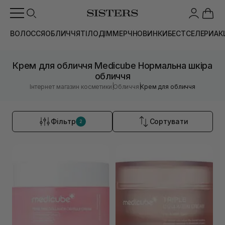
ВОЛОССЯ
ОБЛИЧЧЯ
ТІЛО
ДІМ
МЕРЧ
НОВИНКИ
БЕСТСЕЛЕРИ
АК
Крем для обличчя Medicube Нормальна шкіра
обличчя
|
|
Інтернет магазин косметики
Обличчя
Крем для обличчя
Фільтр
Сортувати
2