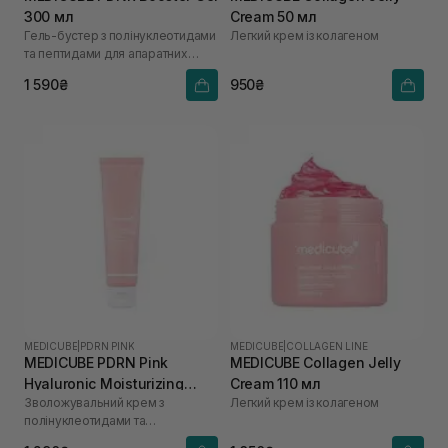
300 мл
Cream 50 мл
Гель-бустер з полінуклеотидами
Легкий крем із колагеном
та пептидами для апаратних
процедур
1 590₴
950₴
MEDICUBE
|
PDRN PINK
MEDICUBE
|
COLLAGEN LINE
MEDICUBE PDRN Pink
MEDICUBE Collagen Jelly
Hyaluronic Moisturizing
Cream 110 мл
Зволожувальний крем з
Легкий крем із колагеном
Cream 50 мл
полінуклеотидами та
гіалуроновою кислотою