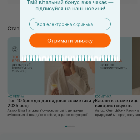
Твій вітальний бонус вже чекає —
підписуйся
на
наші новини!
email
Статті
Отримати знижку
КОСМЕТИКА
КОСМЕТИКА
Топ 10 брендів доглядової косметики у
Каолін в косметиці: 
2025 році
використовують
Автор: Віка Нагорна У сучасному світі, де тренди
Автор: Юлія Цебрик Каолін в косметології – це
змінюються зі швидкістю світла, а ринок популярної
природний мінерал, натураль
косметики переповнений новими пропозиціями, вибір
безліч переваг для шкіри обл
засобу для себе стає справжнім викликом. 2025 р...
завдяки великій кількості ко