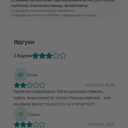
розчинний протеоглікан, гідролізований еластин, ДНК натрію,
карбомер, ксантанова камедь, ароматизатор.
Склад засобу може змінюватись виробником.
Перед використанням ознайомтесь з інформацією на упаковці.
Відгуки
2 Відгуки
Ю
Юлія
22.03.2026, 10:38
Крем не сподобався. Лягає щільною плівкою,
навіть якщо нанести трохи. Наношу ввечері , але
на ранок відчуття сухості та стягнутості.
О
Ольга
11.07.2025, 21:29