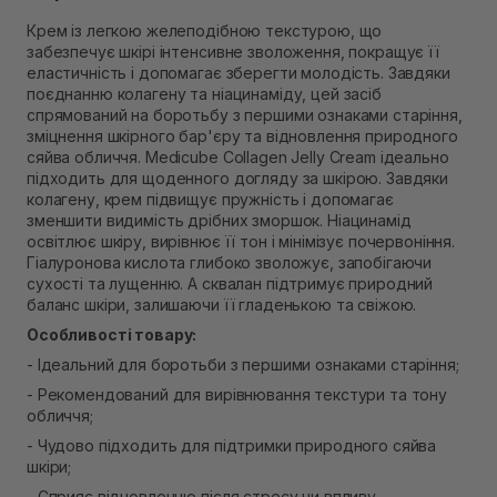
В наявності
Крем із легкою желеподібною текстурою, що
Самовивіз м. Рівне, вул. 16-го Липня, 15
забезпечує шкірі інтенсивне зволоження, покращує її
В наявності
еластичність і допомагає зберегти молодість. Завдяки
Самовивіз м. Рівне, вул. Кулика і Гудачека 23 (ТЦ
поєднанню колагену та ніацинаміду, цей засіб
Екватор)
спрямований на боротьбу з першими ознаками старіння,
В наявності
зміцнення шкірного бар'єру та відновлення природного
сяйва обличчя. Medicube Collagen Jelly Cream ідеально
підходить для щоденного догляду за шкірою. Завдяки
колагену, крем підвищує пружність і допомагає
зменшити видимість дрібних зморшок. Ніацинамід
освітлює шкіру, вирівнює її тон і мінімізує почервоніння.
Гіалуронова кислота глибоко зволожує, запобігаючи
сухості та лущенню. А сквалан підтримує природний
баланс шкіри, залишаючи її гладенькою та свіжою.
Особливості товару:
- Ідеальний для боротьби з першими ознаками старіння;
- Рекомендований для вирівнювання текстури та тону
обличчя;
- Чудово підходить для підтримки природного сяйва
шкіри;
- Сприяє відновленню після стресу чи впливу