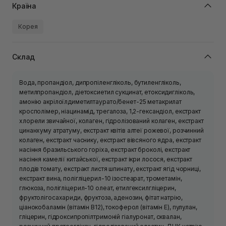
Країна
Корея
Склад
Вода, пропандіол, дипропіленгліколь, бутиленгліколь,
метилпропандіол, діетоксиетил сукцинат, етоксидигліколь,
амонію акрілоїлдиметилтаурато/бенет-25 метакрилат
кросполімер, ніацинамід, трегалоза, 1,2-гександіол, екстракт
хлорели звичайної, колаген, гідролізований колаген, екстракт
цинанхуму атратуму, екстракт квітів алтеї рожевої, розчинний
колаген, екстракт часнику, екстракт вівсяного ядра, екстракт
насіння бразильського горіха, екстракт броколі, екстракт
насіння камелії китайської, екстракт ікри лосося, екстракт
плодів томату, екстракт листя шпинату, екстракт ягід чорниці,
екстракт вина, полігліцерил-10 ізостеарат, трометамін,
глюкоза, полігліцерил-10 олеат, етилгексилгліцерин,
фруктолігосахариди, фруктоза, аденозин, фітат натрію,
ціанокобаламін (вітамін B12), токоферол (вітамін Е), пулулан,
гліцерин, гідроксипропілтримоній гіалуронат, сквалан,