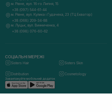
м. Рівне, вул. 16-го Липня, 15
+38 (097) 544-61-44
м. Рівне, вул. Кулика і Гудачека, 23 (ТЦ Екватор)
+38 (068) 209-34-88
м. Луцьк, вул. Винниченка, 4
+38 (098) 076-60-62
СОЦІАЛЬНІ МЕРЕЖІ
Sisters Hair
Sisters Skin
Distribution
Cosmetology
Завантажуйте мобільний додаток
© 2026 sisters.co.ua. Всі права захищено