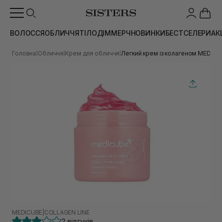
ВОЛОССЯ
ОБЛИЧЧЯ
ТІЛО
ДІМ
МЕРЧ
НОВИНКИ
БЕСТСЕЛЕРИ
АК
Головна
Обличчя
Крем для обличчя
Легкий крем із колагеном MEDICUB
|
|
|
MEDICUBE
|
COLLAGEN LINE
2 відгуків