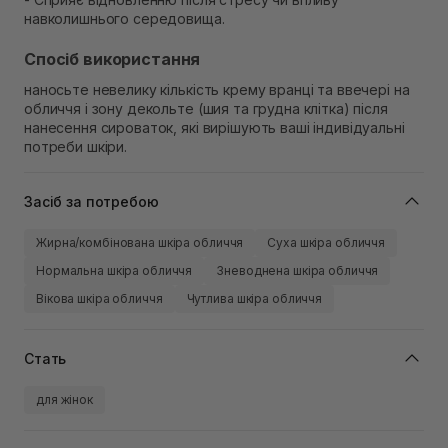
навколишнього середовища.
Спосіб використання
наносьте невелику кількість крему вранці та ввечері на
обличчя і зону декольте (шия та грудна клітка) після
нанесення сироваток, які вирішують ваші індивідуальні
потреби шкіри.
Засіб за потребою
Жирна/комбінована шкіра обличчя
Суха шкіра обличчя
Нормальна шкіра обличчя
Зневоднена шкіра обличчя
Вікова шкіра обличчя
Чутлива шкіра обличчя
Стать
для жінок