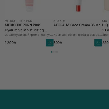
MEDICUBE
|
PDRN PINK
ATOPALM
UIQ
|
MEDICUBE PDRN Pink
ATOPALM Face Cream 35 мл
UIQ 
Hyaluronic Moisturizing
10 
Зволожувальний крем з полінуклеотидами та гіалуроновою кислотою
Крем для обличчя з багатошаровою емульсією
Cream 50 мл
1 290₴
500₴
230