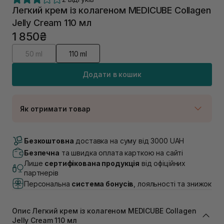
Легкий крем із колагеном MEDICUBE Collagen
Jelly Cream 110 мл
1 850₴
50 ml
110 ml
Додати в кошик
Як отримати товар
Доставка Новою Поштою
В наявності
Безкоштовна
доставка на суму від 3000 UAH
Самовивіз м. Луцьк, вул. Винниченка 4
Безпечна
та швидка оплата карткою на сайті
В наявності
Лише
сертифікована продукція
від офіційних
Самовивіз м. Львів, вул. Академіка Підстригача, 1В
партнерів
(Duck’s Lake)
Персональна
система бонусів
, лояльності та знижок
В наявності
Самовивіз м. Львів, вул. Івана Франка 36
В наявності
Опис Легкий крем із колагеном MEDICUBE Collagen
Самовивіз м. Львів, вул. Степана Бандери 45
Jelly Cream 110 мл