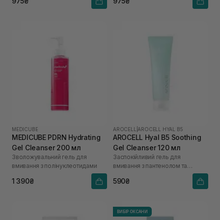
975₴
975₴
MEDICUBE
AROCELL
|
AROCELL HYAL B5
MEDICUBE PDRN Hydrating
AROCELL Hyal B5 Soothing
Gel Cleanser 200 мл
Gel Cleanser 120 мл
Зволожувальний гель для
Заспокійливий гель для
вмивання з полінуклеотидами
вмивання з пантенолом та
гіалуроновою кислотою
1 390₴
590₴
ВИБІР ОКСАНИ