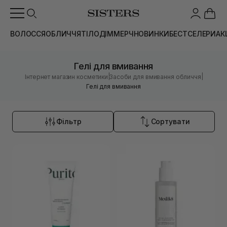
ВОЛОССЯ
ОБЛИЧЧЯ
ТІЛО
ДІМ
МЕРЧ
НОВИНКИ
БЕСТСЕЛЕРИ
АК
Гелі для вмивання
|
|
Інтернет магазин косметики
Засоби для вмивання обличчя
Гелі для вмивання
Фільтр
Сортувати