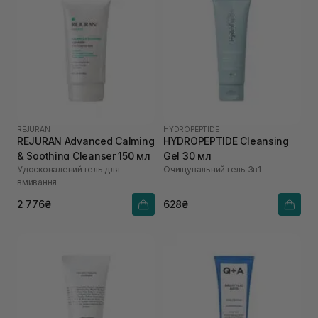
REJURAN
HYDROPEPTIDE
REJURAN Advanced Calming
HYDROPEPTIDE Cleansing
& Soothing Cleanser 150 мл
Gel 30 мл
Удосконалений гель для
Очищувальний гель 3в1
вмивання
2 776₴
628₴