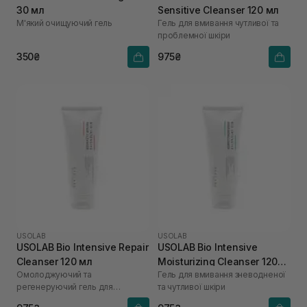
30 мл
Sensitive Cleanser 120 мл
М'який очищуючий гель
Гель для вмивання чутливої та
проблемної шкіри
350₴
975₴
USOLAB
USOLAB
USOLAB Bio Intensive Repair
USOLAB Bio Intensive
Cleanser 120 мл
Moisturizing Cleanser 120
Омолоджуючий та
Гель для вмивання зневодненої
мл
регенеруючий гель для
та чутливої шкіри
вмивання