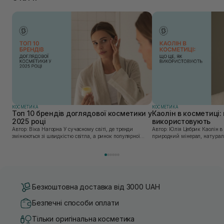
КОСМЕТИКА
КОСМЕТИКА
Топ 10 брендів доглядової косметики у
Каолін в косметиці: 
2025 році
використовують
Автор: Віка Нагорна У сучасному світі, де тренди
Автор: Юлія Цебрик Каолін в косметології – це
змінюються зі швидкістю світла, а ринок популярної
природний мінерал, натураль
косметики переповнений новими пропозиціями, вибір
безліч переваг для шкіри обл
засобу для себе стає справжнім викликом. 2025 р...
завдяки великій кількості ко
Безкоштовна доставка від 3000 UAH
Безпечні способи оплати
Тільки оригінальна косметика