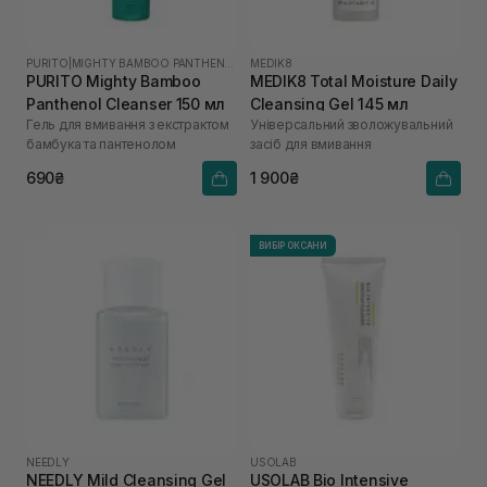
PURITO
|
MIGHTY BAMBOO PANTHENOL
MEDIK8
PURITO Mighty Bamboo
MEDIK8 Total Moisture Daily
Panthenol Cleanser 150 мл
Cleansing Gel 145 мл
Гель для вмивання з екстрактом
Універсальний зволожувальний
бамбука та пантенолом
засіб для вмивання
690₴
1 900₴
ВИБІР ОКСАНИ
NEEDLY
USOLAB
NEEDLY Mild Cleansing Gel
USOLAB Bio Intensive