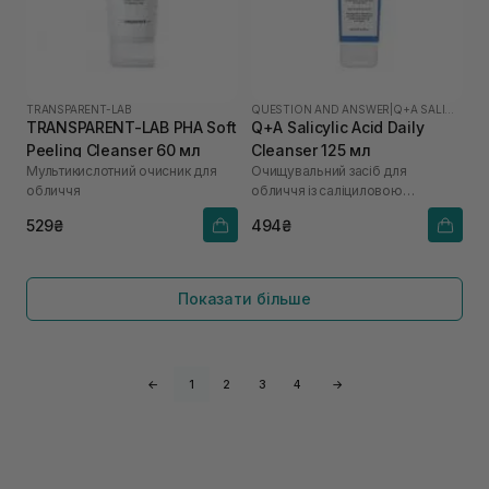
TRANSPARENT-LAB
QUESTION AND ANSWER
|
Q+A SALICYLIC ACID
TRANSPARENT-LAB PHA Soft
Q+A Salicylic Acid Daily
Peeling Cleanser 60 мл
Cleanser 125 мл
Мультикислотний очисник для
Очищувальний засіб для
обличчя
обличчя із саліциловою
кислотою
529₴
494₴
Показати більше
←
1
2
3
4
→