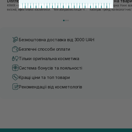
Distribution у працівників KRKR
тестується на твар
KRKR – мережа, яка давно відома своєю любов’ю до
Автор: Віка Нагорна Нині все більшої популярності
якісної, ефективної косметики. “Ми обираємо лише ті
набирає тренд на екологічніс
бренди, в яких впевнені — і які перевірили на собі. Одні
Це стосується і одягу, і харч
з таких — бренди, представлені SISTERS...
якою користуємось. Споживач
Безкоштовна доставка від 3000 UAH
Безпечні способи оплати
Тільки оригінальна косметика
Система бонусів та лояльності
Кращі ціни та топ товари
Рекомендації від косметологів