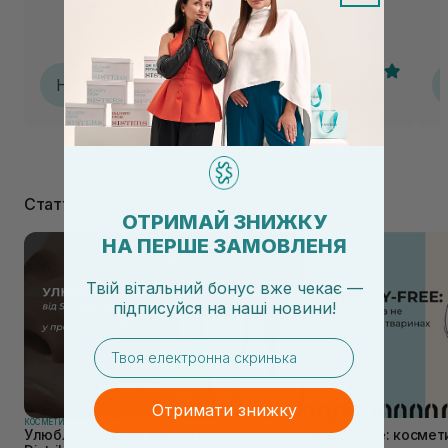
то
ле
ро
Si
Наталія
Н
29.07.2026, 11:42
Статті
ОТРИМАЙ ЗНИЖКУ
НА ПЕРШЕ ЗАМОВЛЕНЯ
Твій вітальний бонус вже чекає —
підписуйся
на
наші новини!
email
Отримати знижку
КОСМЕТИКА
КОСМЕТИКА
Улюблені засоби від SISTERS
Cruelty-free: космет