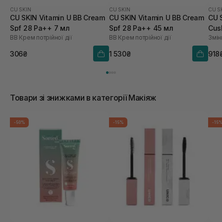
CU SKIN
CU SKIN
CU S
CU SKIN Vitamin U BB Cream
CU SKIN Vitamin U BB Cream
CU 
Spf 28 Pa++ 7 мл
Spf 28 Pa++ 45 мл
Cus
BB Крем потрійної дії
BB Крем потрійної дії
Змін
21 
306₴
1 530₴
918
Товари зі знижками в категорії Макіяж
-50%
-15%
-15