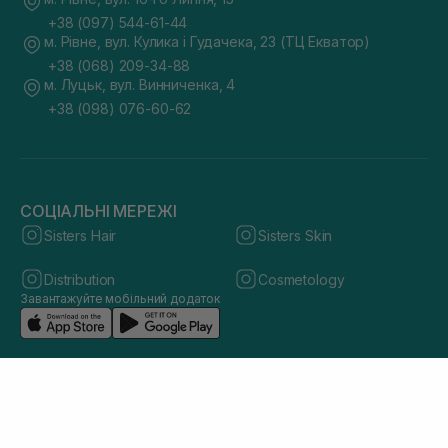
+38 (097) 544-61-44
м. Рівне, вул. Кулика і Гудачека, 23 (ТЦ Екватор)
+38 (068) 209-34-88
м. Луцьк, вул. Винниченка, 4
+38 (098) 076-60-62
СОЦІАЛЬНІ МЕРЕЖІ
Sisters Hair
Sisters Skin
Distribution
Cosmetology
Завантажуйте мобільний додаток
© 2026 sisters.co.ua. Всі права захищено