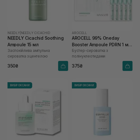
NEEDLY
|
NEEDLY CICACHID
AROCELL
NEEDLY Cicachid Soothing
AROCELL 99% Oneday
Ampoule 15 мл
Booster Ampoule PDRN 1 мл
Заспокійлива ампульна
Бустер-сироватка з
х 5 шт
сироватка з центелою
полінуклеотидами
350₴
375₴
ВИБІР ОКСАНИ
ВИБІР ОКСАНИ