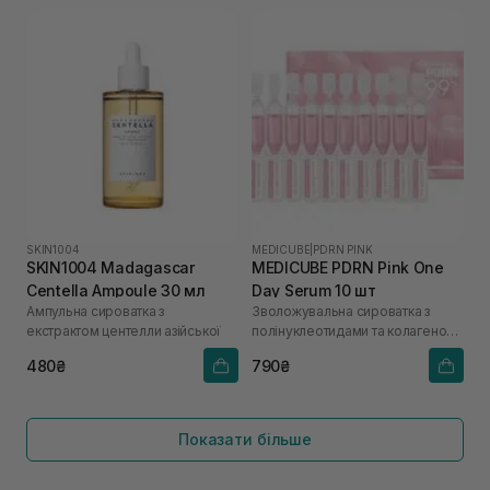
SKIN1004
MEDICUBE
|
PDRN PINK
SKIN1004 Madagascar
MEDICUBE PDRN Pink One
Centella Ampoule 30 мл
Day Serum 10 шт
Ампульна сироватка з
Зволожувальна сироватка з
екстрактом центелли азійської
полінуклеотидами та колагеном
для сяйва шкіри
480₴
790₴
Показати більше