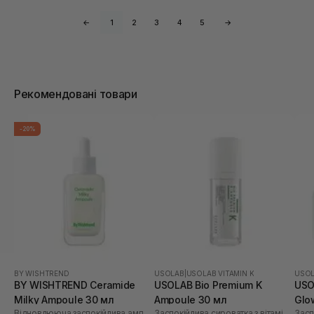
←
1
2
3
4
5
→
Рекомендовані товари
-20%
BY WISHTREND
USOLAB
|
USOLAB VITAMIN K
USO
BY WISHTREND Ceramide
USOLAB Bio Premium K
USO
Milky Ampoule 30 мл
Ampoule 30 мл
Glo
Відновлююча заспокійлива ампула для обличчя
Заспокійлива сироватка з вітаміном K