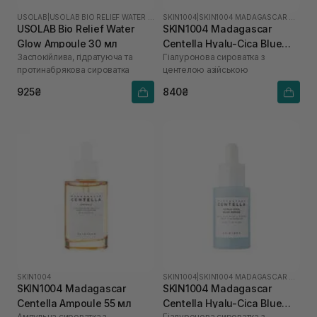
USOLAB
|
USOLAB BIO RELIEF WATER GLOW
SKIN1004
|
SKIN1004 MADAGASCAR CENTELLA HYALU-CICA
USOLAB Bio Relief Water
SKIN1004 Madagascar
Glow Ampoule 30 мл
Centella Hyalu-Cica Blue
Заспокійлива, гідратуюча та
Гіалуронова сироватка з
Serum 50 мл
протинабрякова сироватка
центелою азійською
925₴
840₴
SKIN1004
SKIN1004
|
SKIN1004 MADAGASCAR CENTELLA HYALU-CICA
SKIN1004 Madagascar
SKIN1004 Madagascar
Centella Ampoule 55 мл
Centella Hyalu-Cica Blue
Ампульна сироватка з
Гіалуронова сироватка з