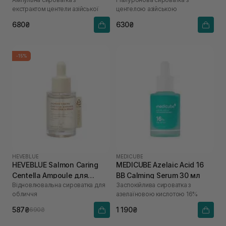
Serum 30 мл
екстрактом центели азійської
центелою азійською
680₴
630₴
-15%
HEVEBLUE
MEDICUBE
HEVEBLUE Salmon Caring
MEDICUBE Azelaic Acid 16
Centella Ampoule для
BB Calming Serum 30 мл
Відновлювальна сироватка для
Заспокійлива сироватка з
зволоження та зміцнення
обличчя
азелаїновою кислотою 16%
бар'єру 30 мл
587₴
1 190₴
690₴