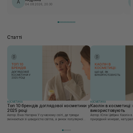
А
04.08.2026, 20:30
Статті
КОСМЕТИКА
КОСМЕТИКА
Топ 10 брендів доглядової косметики у
Каолін в косметиці: 
2025 році
використовують
Автор: Віка Нагорна У сучасному світі, де тренди
Автор: Юлія Цебрик Каолін в косметології – це
змінюються зі швидкістю світла, а ринок популярної
природний мінерал, натураль
косметики переповнений новими пропозиціями, вибір
безліч переваг для шкіри обл
засобу для себе стає справжнім викликом. 2025 р...
завдяки великій кількості ко