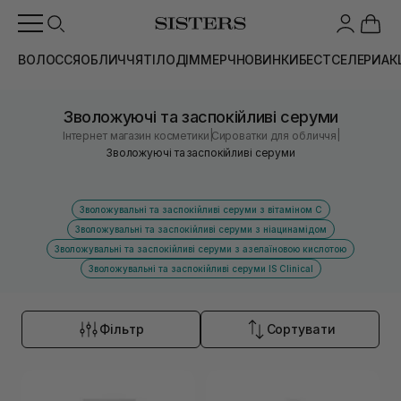
ВОЛОССЯ
ОБЛИЧЧЯ
ТІЛО
ДІМ
МЕРЧ
НОВИНКИ
БЕСТСЕЛЕРИ
АК
Зволожуючі та заспокійливі серуми
|
|
Інтернет магазин косметики
Сироватки для обличчя
Зволожуючі та заспокійливі серуми
Зволожувальні та заспокійливі серуми з вітаміном С
Зволожувальні та заспокійливі серуми з ніацинамідом
Зволожувальні та заспокійливі серуми з азелаїновою кислотою
Зволожувальні та заспокійливі серуми IS Clinical
Фільтр
Сортувати