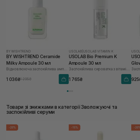
BY WISHTREND
USOLAB
|
USOLAB VITAMIN K
USO
BY WISHTREND Ceramide
USOLAB Bio Premium K
USO
Milky Ampoule 30 мл
Ampoule 30 мл
Glo
Відновлююча заспокійлива ампула для обличчя
Заспокійлива сироватка з вітаміном K
1 036₴
1 765₴
925
1 295₴
Товари зі знижками в категорії Зволожуючі та
заспокійливі серуми
-20%
-15%
-20