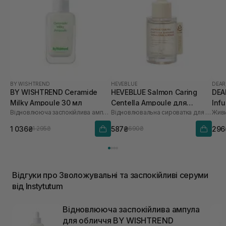
BY WISHTREND
HEVEBLUE
DEAR
BY WISHTREND Ceramide
HEVEBLUE Salmon Caring
DEA
Milky Ampoule 30 мл
Centella Ampoule для
Inf
Відновлююча заспокійлива ампула для обличчя
Відновлювальна сироватка для обличчя
Живи
зволоження та зміцнення
бар'єру 30 мл
1 036₴
587₴
296
1 295₴
690₴
Відгуки про Зволожувальні та заспокійливі серуми
від Instytutum
Відновлююча заспокійлива ампула
для обличчя BY WISHTREND