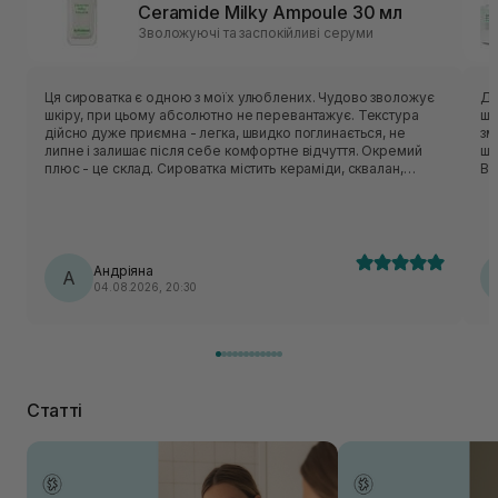
Ceramide Milky Ampoule 30 мл
Зволожуючі та заспокійливі серуми
Ця сироватка є одною з моїх улюблених. Чудово зволожує
Ду
шкіру, при цьому абсолютно не перевантажує. Текстура
шк
дійсно дуже приємна - легка, швидко поглинається, не
зм
липне і залишає після себе комфортне відчуття. Окремий
шв
плюс - це склад. Сироватка містить кераміди, сквалан,
Ви
пантенол, центелу, пептиди. Вони класно відновлюють
ви
захисний бар’єр шкіри, заспокоюють шкіру і утримують
кл
вологу. Шкода, що цю версію знімають з виробництва, але
пр
вже чекаю на оновлену формулу, по опису вона теж мала
ві
би підійти моїй шкірі🥹
ва
Андріяна
А
04.08.2026, 20:30
Статті