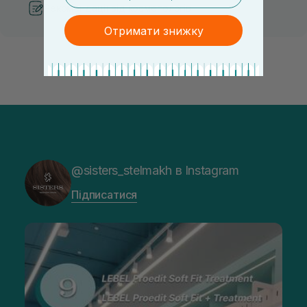
Рекомендації від косметологів
Отримати знижку
@sisters_stelmakh в Instagram
Підписатися