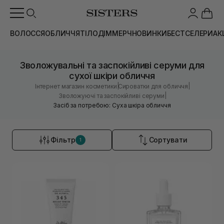
ВОЛОССЯ
ОБЛИЧЧЯ
ТІЛО
ДІМ
МЕРЧ
НОВИНКИ
БЕСТСЕЛЕРИ
АК
Зволожувальні та заспокійливі серуми для
сухої шкіри обличчя
|
|
Інтернет магазин косметики
Сироватки для обличчя
|
Зволожуючі та заспокійливі серуми
Засіб за потребою: Суха шкіра обличчя
Фільтр
Сортувати
1