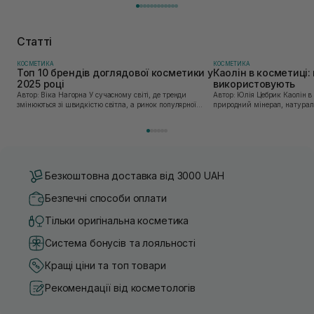
Статті
КОСМЕТИКА
КОСМЕТИКА
Топ 10 брендів доглядової косметики у
Каолін в косметиці: 
2025 році
використовують
Автор: Віка Нагорна У сучасному світі, де тренди
Автор: Юлія Цебрик Каолін в косметології – це
змінюються зі швидкістю світла, а ринок популярної
природний мінерал, натураль
косметики переповнений новими пропозиціями, вибір
безліч переваг для шкіри обл
засобу для себе стає справжнім викликом. 2025 р...
завдяки великій кількості ко
Безкоштовна доставка від 3000 UAH
Безпечні способи оплати
Тільки оригінальна косметика
Система бонусів та лояльності
Кращі ціни та топ товари
Рекомендації від косметологів