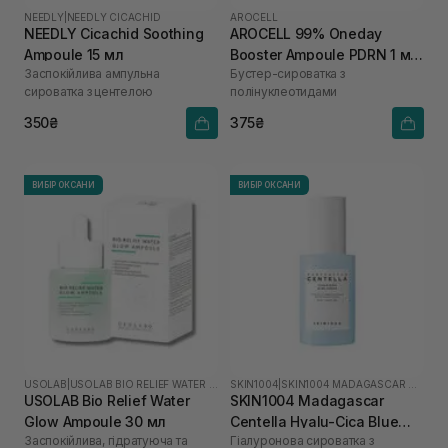
NEEDLY
|
NEEDLY CICACHID
AROCELL
NEEDLY Cicachid Soothing
AROCELL 99% Oneday
Ampoule 15 мл
Booster Ampoule PDRN 1 мл
Заспокійлива ампульна
Бустер-сироватка з
х 5 шт
сироватка з центелою
полінуклеотидами
350₴
375₴
ВИБІР ОКСАНИ
ВИБІР ОКСАНИ
USOLAB
|
USOLAB BIO RELIEF WATER GLOW
SKIN1004
|
SKIN1004 MADAGASCAR CENTELLA HYALU-CICA
USOLAB Bio Relief Water
SKIN1004 Madagascar
Glow Ampoule 30 мл
Centella Hyalu-Cica Blue
Заспокійлива, гідратуюча та
Гіалуронова сироватка з
Serum 50 мл