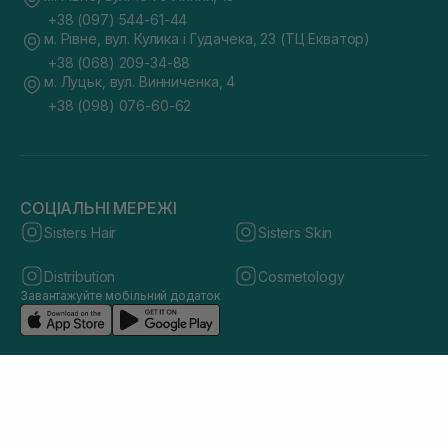
+38 (097) 544-61-44
м. Рівне, вул. Кулика і Гудачека, 23 (ТЦ Екватор)
+38 (068) 209-34-88
м. Луцьк, вул. Винниченка, 4
+38 (098) 076-60-62
СОЦІАЛЬНІ МЕРЕЖІ
Sisters Hair
Sisters Skin
Distribution
Cosmetology
Завантажуйте мобільний додаток
© 2026 sisters.co.ua. Всі права захищено