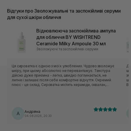
Відгуки про Зволожувальні та заспокійливі серуми
для сухої шкіри обличчя
Відновлююча заспокійлива ампула
для обличчя BY WISHTREND
Ceramide Milky Ampoule 30 мл
Зволожуючі та заспокійливі серуми
Ця сироватка є одною з моїх улюблених. Чудово зволожує
Ду
шкіру, при цьому абсолютно не перевантажує. Текстура
шк
дійсно дуже приємна - легка, швидко поглинається, не
зм
липне і залишає після себе комфортне відчуття. Окремий
шв
плюс - це склад. Сироватка містить кераміди, сквалан,
Ви
пантенол, центелу, пептиди. Вони класно відновлюють
ви
захисний бар’єр шкіри, заспокоюють шкіру і утримують
кл
вологу. Шкода, що цю версію знімають з виробництва, але
пр
вже чекаю на оновлену формулу, по опису вона теж мала
ві
би підійти моїй шкірі🥹
ва
Андріяна
А
04.08.2026, 20:30