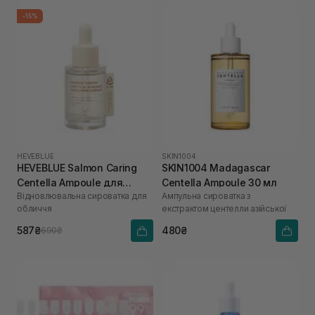
-15%
HEVEBLUE
SKIN1004
HEVEBLUE Salmon Caring
SKIN1004 Madagascar
Centella Ampoule для
Centella Ampoule 30 мл
Відновлювальна сироватка для
Ампульна сироватка з
зволоження та зміцнення
обличчя
екстрактом центелли азійської
бар'єру 30 мл
587₴
480₴
690₴