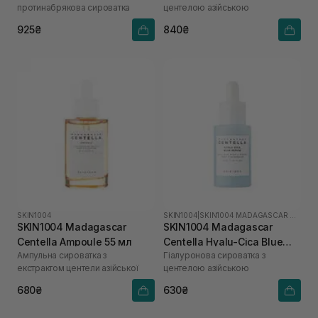
протинабрякова сироватка
центелою азійською
925₴
840₴
SKIN1004
SKIN1004
|
SKIN1004 MADAGASCAR CENTELLA HYALU-CICA
SKIN1004 Madagascar
SKIN1004 Madagascar
Centella Ampoule 55 мл
Centella Hyalu-Cica Blue
Ампульна сироватка з
Гіалуронова сироватка з
Serum 30 мл
екстрактом центели азійської
центелою азійською
680₴
630₴