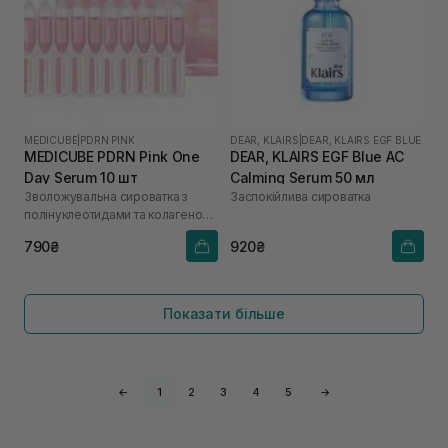
MEDICUBE
|
PDRN PINK
DEAR, KLAIRS
|
DEAR, KLAIRS EGF BLUE
MEDICUBE PDRN Pink One
DEAR, KLAIRS EGF Blue AC
Day Serum 10 шт
Calming Serum 50 мл
Зволожувальна сироватка з
Заспокійлива сироватка
полінуклеотидами та колагеном
для сяйва шкіри
790₴
920₴
Показати більше
←
1
2
3
4
5
→