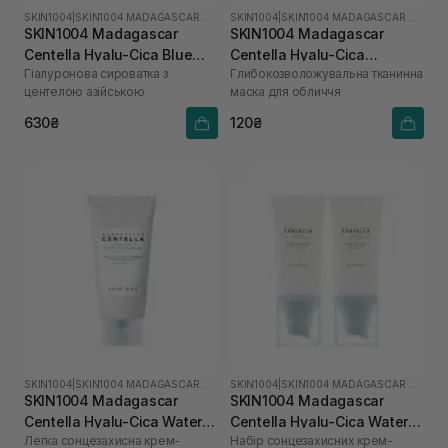
SKIN1004
|
SKIN1004 MADAGASCAR CENTELLA HYALU-CICA
SKIN1004
|
SKIN1004 MADAGASCAR CENTELLA HYALU-CICA
SKIN1004 Madagascar
SKIN1004 Madagascar
Centella Hyalu-Cica Blue
Centella Hyalu-Cica
Гіалуронова сироватка з
Глибокозволожувальна тканинна
Serum 30 мл
Hydrating Mask 1 шт
центелою азійською
маска для обличчя
630₴
120₴
SKIN1004
|
SKIN1004 MADAGASCAR CENTELLA HYALU-CICA
SKIN1004
|
SKIN1004 MADAGASCAR CENTELLA HYALU-CICA
SKIN1004 Madagascar
SKIN1004 Madagascar
Centella Hyalu-Cica Water-
Centella Hyalu-Cica Water-
Легка сонцезахисна крем-
Набір сонцезахисних крем-
Fit Sun Serum SPF50+
Fit Sun Serum