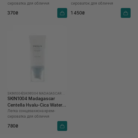
сироватка для обличчя
сироваток для обличчя
PA++++ 15 мл
370₴
1 450₴
SKIN1004
|
SKIN1004 MADAGASCAR CENTELLA HYALU-CICA
SKIN1004 Madagascar
Centella Hyalu-Cica Water-
Легка сонцезахисна крем-
Fit Sun Serum SPF50+
сироватка для обличчя
PA++++ 50 мл
780₴