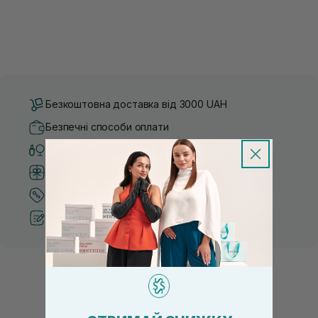
Безкоштовна доставка від 3000 UAH
Безпечні способи оплати
Тільки оригінальна косметика
Система бонусів та лояльності
Кращі ціни та топ товари
Рекомендації від косметологів