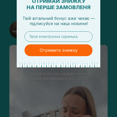
ОТРИМАЙ ЗНИЖКУ
НА ПЕРШЕ ЗАМОВЛЕНЯ
Твій вітальний бонус вже чекає —
підписуйся
на
наші новини!
@sisters_stelmakh в Instagram
email
Підписатися
Отримати знижку