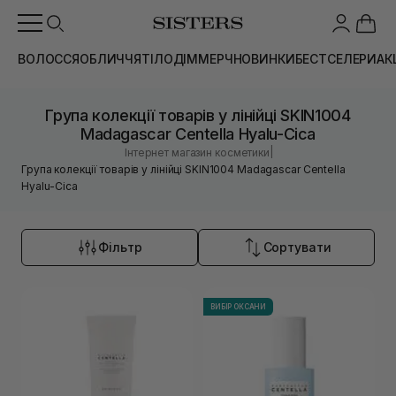
ВОЛОССЯ
ОБЛИЧЧЯ
ТІЛО
ДІМ
МЕРЧ
НОВИНКИ
БЕСТСЕЛЕРИ
АК
Група колекції товарів у лінійці SKIN1004
Madagascar Centella Hyalu-Cica
|
Інтернет магазин косметики
Група колекції товарів у лінійці SKIN1004 Madagascar Centella
Hyalu-Cica
Фільтр
Сортувати
ВИБІР ОКСАНИ