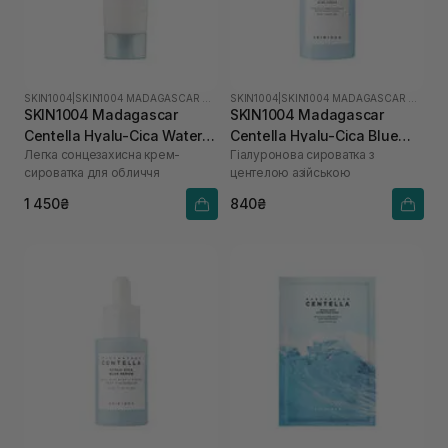
SKIN1004
|
SKIN1004 MADAGASCAR CENTELLA HYALU-CICA
SKIN1004
|
SKIN1004 MADAGASCAR CENTELLA HYALU-CICA
SKIN1004 Madagascar
SKIN1004 Madagascar
Centella Hyalu-Cica Water-
Centella Hyalu-Cica Blue
Легка сонцезахисна крем-
Гіалуронова сироватка з
Fit Sun Serum SPF50+
Serum 50 мл
сироватка для обличчя
центелою азійською
PA++++ 100 мл
1 450₴
840₴