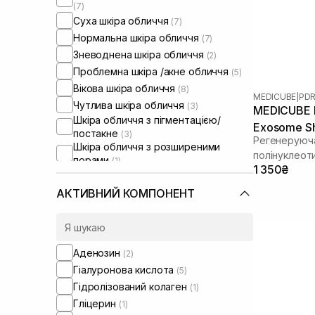
(7)
Суха шкіра обличчя
(7)
Нормальна шкіра обличчя
(7)
Зневоднена шкіра обличчя
(2)
Проблемна шкіра /акне обличчя
(5)
Вікова шкіра обличчя
(8)
MEDICUBE
|
PDR
Чутлива шкіра обличчя
(3)
MEDICUBE P
Шкіра обличчя з пігментацією/
Exosome Sh
постакне
(3)
Регенеруюча
Шкіра обличчя з розширеними
полінуклеот
порами
(1)
1 350₴
спікулами
Шкіра обличчя з порушеним
барʼєром
(2)
АКТИВНИЙ КОМПОНЕНТ
Шкіра обличчя з порушеним
мікробіомом
(1)
Зволожуючі сироватки для
обличчя
(1)
Аденозин
(2)
Гіалуронова кислота
(5)
Гідролізований колаген
(1)
Гліцерин
(1)