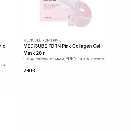
MEDICUBE
|
PDRN PINK
nic
MEDICUBE PDRN Pink Collagen Gel
Mask 28 г
Гідрогелева маска з PDRN та колагеном
вою
290₴