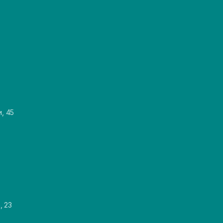
и, 45
, 23