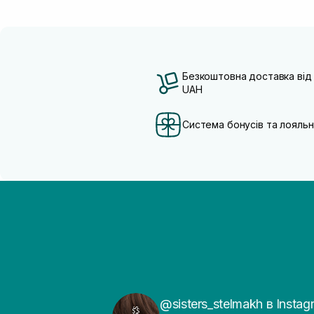
Безкоштовна доставка від
UAH
Система бонусів та лояльн
@sisters_stelmakh в Instag