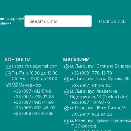
Email
ини
та отримуй
підписатись
влення
КОНТАКТИ
МАГАЗИНИ
sisters.co.ua@gmail.com
м. Львів, вул. Степана Бандер
Пн.-Пт. з 10:00 до 19:00
+38 (098) 778-13-79
Сб.-Нд. з 11:00 до 18:00
м. Львів, вул. Івана Франка, 36
Менеджер
+38 (097) 611-95-94
+38 (097) 612-54-81
м. Львів, вул. Академіка
+38 (097) 788-12-88
Підстригача, 1В (Duck's Lake)
+38 (097) 983-41-20
+38 (097) 101-97-16
+38 (068) 693-46-00
м. Рівне, вул. 16-го Липня, 15
+38 (068) 951-22-86
+38 (097) 544-61-44
м. Рівне, вул. Кулика і Гудачека
(ТЦ Екватор)