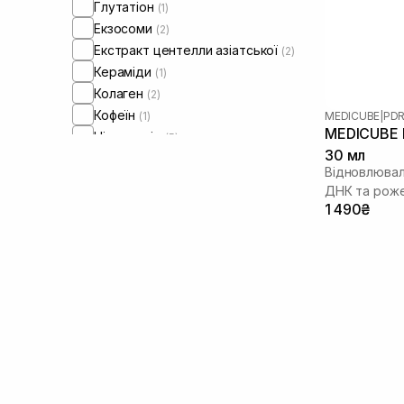
Глутатіон
(1)
Екзосоми
(2)
Екстракт центелли азіатської
(2)
Кераміди
(1)
Колаген
(2)
Кофеїн
(1)
MEDICUBE
|
PDR
MEDICUBE P
Ніацинамід
(5)
30 мл
Пептиди
(3)
Відновлювал
Полінуклеотиди
(6)
ДНК та рож
Ретинол/ Вітамін А
(1)
1 490₴
Спікули
(2)