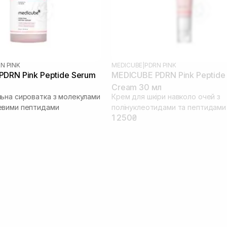
N PINK
MEDICUBE
|
PDRN PINK
DRN Pink Peptide Serum
MEDICUBE PDRN Pink Peptide
Cream 30 мл
ьна сироватка з молекулами
Крем для шкіри навколо очей з
евими пептидами
полінуклеотидами та пептидами
1 250₴