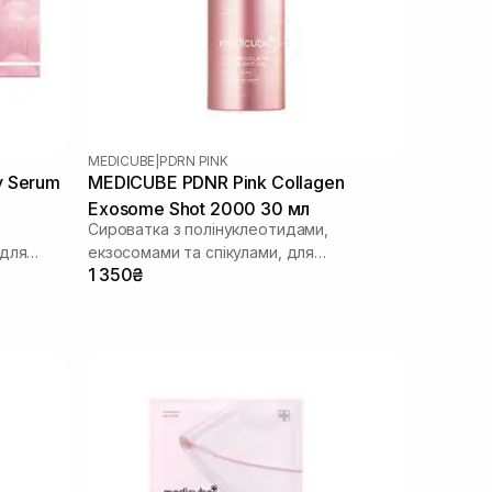
MEDICUBE
|
PDRN PINK
y Serum
MEDICUBE PDNR Pink Collagen
Exosome Shot 2000 30 мл
Сироватка з полінуклеотидами,
 для
екзосомами та спікулами, для
1 350₴
щоденного використання