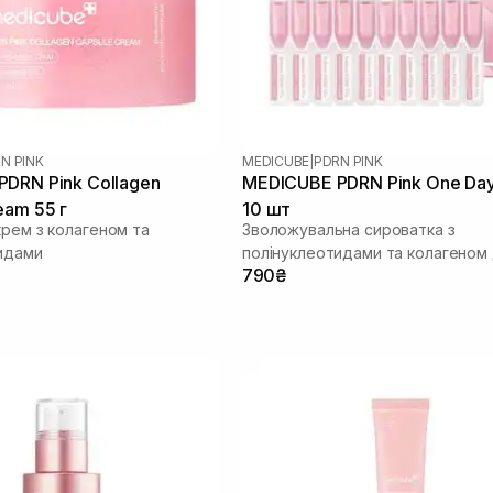
N PINK
MEDICUBE
|
PDRN PINK
DRN Pink Collagen
MEDICUBE PDRN Pink One Da
eam 55 г
10 шт
крем з колагеном та
Зволожувальна сироватка з
идами
полінуклеотидами та колагеном
790₴
сяйва шкіри