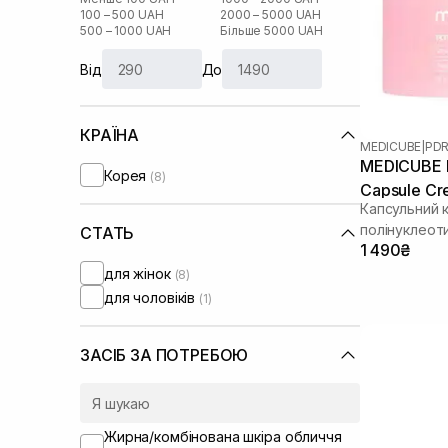
100 – 500 UAH
2000 – 5000 UAH
500 – 1000 UAH
Більше 5000 UAH
Від
До
КРАЇНА
MEDICUBE
|
PDR
MEDICUBE P
Корея
(8)
Capsule Cr
Капсульний 
полінуклеот
СТАТЬ
1 490₴
для жінок
(8)
для чоловіків
(1)
ЗАСІБ ЗА ПОТРЕБОЮ
Жирна/комбінована шкіра обличчя