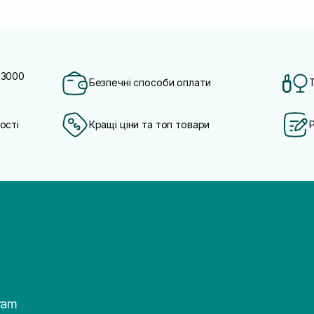
 3000
Безпечні способи оплати
ості
Кращі ціни та топ товари
ram