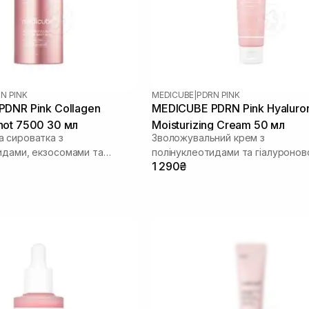
N PINK
MEDICUBE
|
PDRN PINK
DNR Pink Collagen
MEDICUBE PDRN Pink Hyaluro
ot 7500 30 мл
Moisturizing Cream 50 мл
 сироватка з
Зволожувальний крем з
идами, екзосомами та
полінуклеотидами та гіалуроно
1 290₴
кислотою