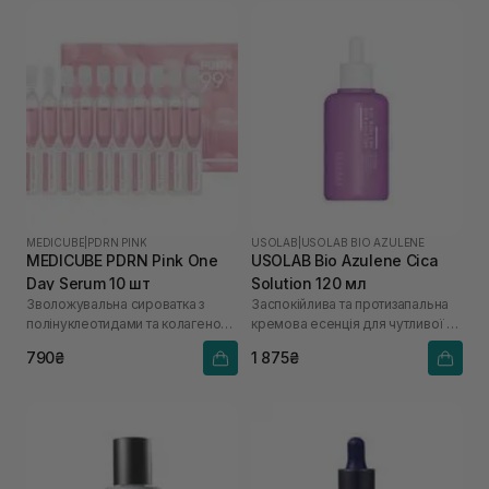
MEDICUBE
|
PDRN PINK
USOLAB
|
USOLAB BIO AZULENE
MEDICUBE PDRN Pink One
USOLAB Bio Azulene Cica
Day Serum 10 шт
Solution 120 мл
Зволожувальна сироватка з
Заспокійлива та протизапальна
полінуклеотидами та колагеном
кремова есенція для чутливої та
для сяйва шкіри
проблемної шкіри
790₴
1 875₴