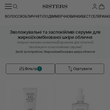
ВОЛОССЯ
ОБЛИЧЧЯ
ТІЛО
ДІМ
МЕРЧ
НОВИНКИ
БЕСТСЕЛЕРИ
АК
Зволожувальні та заспокійливі серуми для
жирної/комбінованої шкіри обличчя
|
|
Інтернет магазин косметики
Сироватки для обличчя
|
Зволожуючі та заспокійливі серуми
Засіб за потребою: Жирна/комбінована шкіра обличчя
Фільтр
Сортувати
1