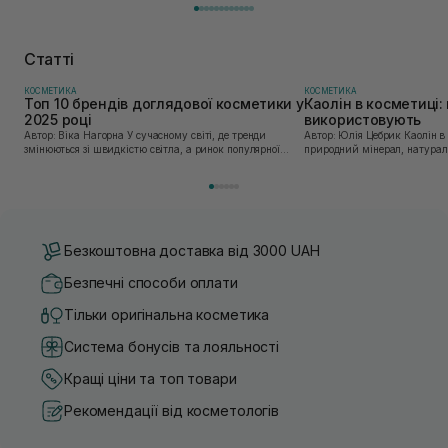
Статті
КОСМЕТИКА
КОСМЕТИКА
Топ 10 брендів доглядової косметики у
Каолін в косметиці: 
2025 році
використовують
Автор: Віка Нагорна У сучасному світі, де тренди
Автор: Юлія Цебрик Каолін в косметології – це
змінюються зі швидкістю світла, а ринок популярної
природний мінерал, натураль
косметики переповнений новими пропозиціями, вибір
безліч переваг для шкіри обл
засобу для себе стає справжнім викликом. 2025 р...
завдяки великій кількості ко
Безкоштовна доставка від 3000 UAH
Безпечні способи оплати
Тільки оригінальна косметика
Система бонусів та лояльності
Кращі ціни та топ товари
Рекомендації від косметологів