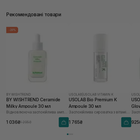
Рекомендовані товари
-20%
BY WISHTREND
USOLAB
|
USOLAB VITAMIN K
USO
BY WISHTREND Ceramide
USOLAB Bio Premium K
USO
Milky Ampoule 30 мл
Ampoule 30 мл
Glo
Відновлююча заспокійлива ампула для обличчя
Заспокійлива сироватка з вітаміном K
1 036₴
1 765₴
925
1 295₴