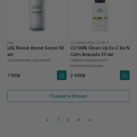
UIQ
CU SKIN
|
CLEAN-UP EX-C
UIQ Revive Biome Serum 50
CU SKIN Clean-Up Ex-C Re N
мл
Calm Ampoule 30 мл
Заспокійлива сироватка
Ліфтинг-концентрат з
полінуклеотидами
1 190₴
2 466₴
Показати більше
←
1
2
3
→