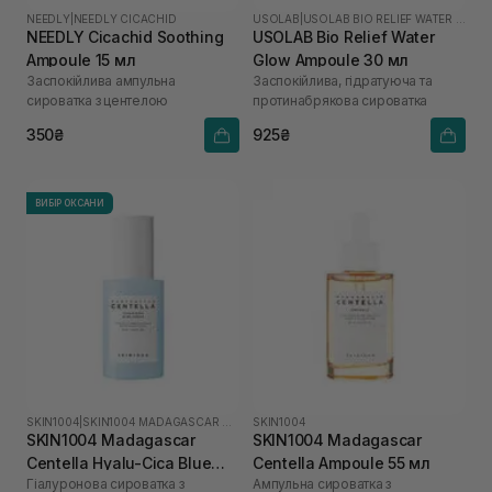
NEEDLY
|
NEEDLY CICACHID
USOLAB
|
USOLAB BIO RELIEF WATER GLOW
NEEDLY Cicachid Soothing
USOLAB Bio Relief Water
Ampoule 15 мл
Glow Ampoule 30 мл
Заспокійлива ампульна
Заспокійлива, гідратуюча та
сироватка з центелою
протинабрякова сироватка
350₴
925₴
ВИБІР ОКСАНИ
SKIN1004
|
SKIN1004 MADAGASCAR CENTELLA HYALU-CICA
SKIN1004
SKIN1004 Madagascar
SKIN1004 Madagascar
Centella Hyalu-Cica Blue
Centella Ampoule 55 мл
Гіалуронова сироватка з
Ампульна сироватка з
Serum 50 мл