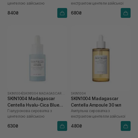
центелою азійською
екстрактом центели азійської
840₴
680₴
SKIN1004
|
SKIN1004 MADAGASCAR CENTELLA HYALU-CICA
SKIN1004
SKIN1004 Madagascar
SKIN1004 Madagascar
Centella Hyalu-Cica Blue
Centella Ampoule 30 мл
Гіалуронова сироватка з
Ампульна сироватка з
Serum 30 мл
центелою азійською
екстрактом центелли азійської
630₴
480₴