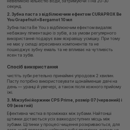
невеликою кількістю води, затримуючи її на 20-30
секунд.
2. Зубна паста з відбілюючим ефектом CURAPROX Be
You Grapefruit+Bergamot 10 мл
Зубна паста Be You з відбілюючим ефектом видаляє
небажану пігментацію із зубів, а за умови регулярного
використання подарує вам яскравішу усмішку. При тому
не має у складі агресивних компонентів та не
пошкоджує зубну емаль та не впливає на чутливість
ясен та зубів.
Спосіб використання
чистіть зуби ретельно принаймні упродовж 2 хвилин.
Пасту потрібно використовувати щонайменше двічі на
день — уранці й увечері, а також після кожного прийому
їжі.
3. Міжзубні йоржики CPS Prime, розмір 07 (червоний) і
09 (жовтий)
Ефективна чистка в проміжках між зубами. Найтонші
щітинки дістаються усіх важкодоступних місць між
зубами. Щітинки у процесі чищення розкриваються, для
того, щоб попасти у найвужчі зубні проміжки, ретельно