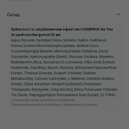
Склад
Зубна паста з відбілюючим ефектом CURAPROX Be You
Grapefruit+Bergamot 10 мл
Aqua, Glycerin, Hydrated Silica, Sorbitol, Xylitol, Panthenol,
Aroma, Sodium Monofluorophosphate, Xanthan Gum,
Cocamidopropyl Betaine, Microcrystalline Cellulose, Decyl
Glucoside, Hydroxyapatite (Nano), Glucose Oxidase, Mannitol,
Maltodextrin, Mica, Sucralose, D-Limonene, Citric Acid, Sodium
Hydroxide, Zea Mays Starch, Glucose, Echinacea Purpurea Root
Extract, Titanium Dioxide, Sodium Chloride, Sodium
Metabisulfite, Calcium Carbonate, L-Menthol, Centella Asiatica
Extract, Citrus Aurantium Amara Fruit Extract, Potassium
Thiocynate, Polylysine, Cetyl Alcohol, Silica, Potassium Chloride,
Tin Oxide, Harpagophytum Procumbens Root Extract, CI 77492.
Склад засобу може змінюватись виробником.
Перед використанням ознайомтесь з інформацією на упаковці.