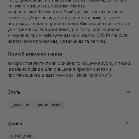
та ніжно очищують, завдяки ефекту
«парасольки». Конусоподібний дизайн тонких щітинок
стрижня, уберігає від передчасної поламки, а також
подовжує термін служби голівки. Фіксаторна система є в
усіх тримачах. Усе зроблено для того, щоб чищення
міжзубних проміжків зубними йоршиками CPS Prime було
надзвичайно приємним, ретельним та легким.
Спосіб використання
використовувати після основного чищення зубів, а також
ідеально підійде для очищення брекет системи
протягом дня від шматочків їжі, після прийому їжі.
Стать
для жінок
для чоловіків
Країна
Швейцарія