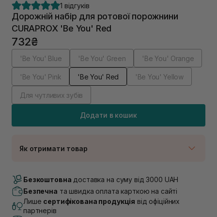
1 відгуків
Дорожній набір для ротової порожнини
CURAPROX 'Be You' Red
732₴
'Be You' Blue
'Be You' Green
'Be You' Orange
'Be You' Pink
'Be You' Red
'Be You' Yellow
Для чутливих зубів
Додати в кошик
Як отримати товар
Доставка Новою Поштою
В наявності
Безкоштовна
доставка на суму від 3000 UAH
Самовивіз м. Луцьк, вул. Винниченка 4
Безпечна
та швидка оплата карткою на сайті
В наявності
Лише
сертифікована продукція
від офіційних
Самовивіз м. Львів, вул. Академіка Підстригача, 1В
партнерів
(Duck’s Lake)