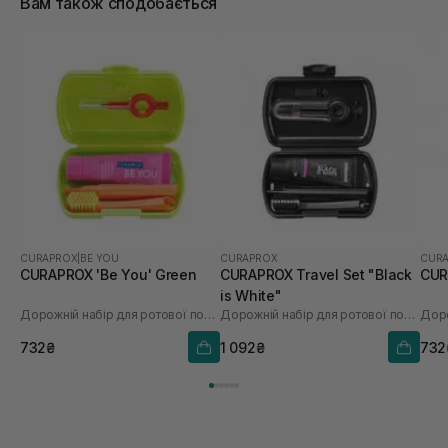
Вам також сподобається
CURAPROX
|
BE YOU
CURAPROX
CUR
CURAPROX 'Be You' Green
CURAPROX Travel Set "Black
CUR
is White"
Дорожній набір для ротової порожнини
Дорожній набір для ротової порожнини
732₴
1 092₴
732