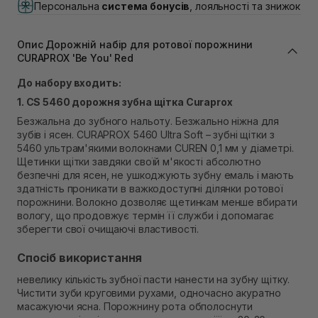
Персональна
система бонусів
, лояльності та знижок
В наявності
Самовивіз м. Львів, вул. Івана Франка 36
В наявності
Опис Дорожній набір для ротової порожнини
Самовивіз м. Львів, вул. Степана Бандери 45
CURAPROX 'Be You' Red
В наявності
До набору входить:
Самовивіз м. Рівне, вул. 16-го Липня, 15
1. CS 5460 дорожня зубна щітка Curaprox
В наявності
Самовивіз м. Рівне, вул. Кулика і Гудачека 23 (ТЦ
Безжальна до зубного нальоту. Безжально ніжна для
Екватор)
зубів і ясен. CURAPROX 5460 Ultra Soft – зубні щітки з
В наявності
5460 ультрам'якими волокнами CUREN 0,1 мм у діаметрі.
Щетинки щітки завдяки своїй м'якості абсолютно
безпечні для ясен, не ушкоджують зубну емаль і мають
здатність проникати в важкодоступні ділянки ротової
порожнини. Волокно дозволяє щетинкам менше вбирати
вологу, що продовжує термін її служби і допомагає
зберегти свої очищаючі властивості.
Спосіб використання
невелику кількість зубної пасти нанести на зубну щітку.
Чистити зуби круговими рухами, одночасно акуратно
масажуючи ясна. Порожнину рота обполоснути