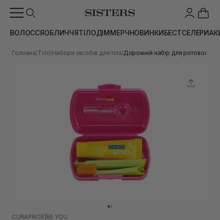
ВОЛОССЯ
ОБЛИЧЧЯ
ТІЛО
ДІМ
МЕРЧ
НОВИНКИ
БЕСТСЕЛЕРИ
АК
Головна
Тіло
Набори засобів для тіла
Дорожній набір для ротової по
|
|
|
CURAPROX
|
BE YOU