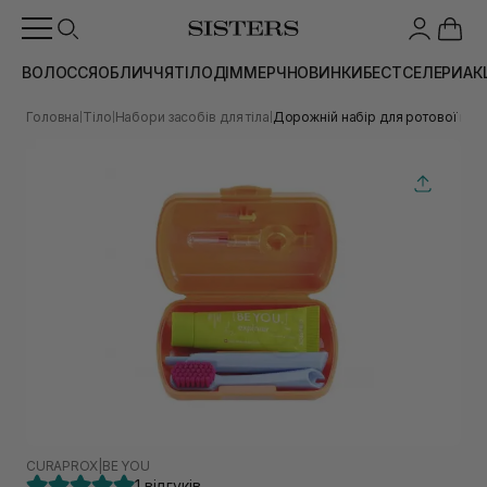
ВОЛОССЯ
ОБЛИЧЧЯ
ТІЛО
ДІМ
МЕРЧ
НОВИНКИ
БЕСТСЕЛЕРИ
АК
Головна
Тіло
Набори засобів для тіла
Дорожній набір для ротової по
|
|
|
CURAPROX
|
BE YOU
1 відгуків