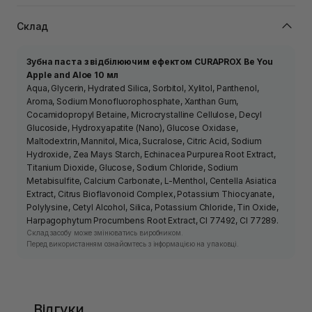
Склад
Зубна паста з відбілюючим ефектом CURAPROX Be You
Apple and Aloe
10 мл
Aqua, Glycerin, Hydrated Silica, Sorbitol, Xylitol, Panthenol,
Aroma, Sodium Monofluorophosphate, Xanthan Gum,
Cocamidopropyl Betaine, Microcrystalline Cellulose, Decyl
Glucoside, Hydroxyapatite (Nano), Glucose Oxidase,
Maltodextrin, Mannitol, Mica, Sucralose, Citric Acid, Sodium
Hydroxide, Zea Mays Starch, Echinacea Purpurea Root Extract,
Titanium Dioxide, Glucose, Sodium Chloride, Sodium
Metabisulfite, Calcium Carbonate, L-Menthol, Centella Asiatica
Extract, Citrus Bioflavonoid Complex, Potassium Thiocyanate,
Polylysine, Cetyl Alcohol, Silica, Potassium Chloride, Tin Oxide,
Harpagophytum Procumbens Root Extract, CI 77492, CI 77289.
Склад засобу може змінюватись виробником.
Перед використанням ознайомтесь з інформацією на упаковці.
Відгуки