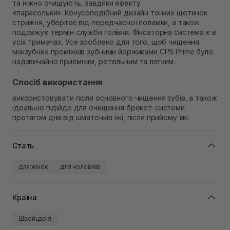
та ніжно очищують, завдяки ефекту
«парасольки». Конусоподібний дизайн тонких щетинок
стрижня, уберігає від передчасної поламки, а також
подовжує термін служби голівки. Фіксаторна система є в
усіх тримачах. Усе зроблено для того, щоб чищення
міжзубних проміжків зубними йоржиками CPS Prime було
надзвичайно приємним, ретельним та легким.
Спосіб використання
використовувати після основного чищення зубів, а також
ідеально підійде для очищення брекет-системи
протягом дня від шматочків їжі, після прийому їжі.
Стать
для жінок
для чоловіків
Країна
Швейцарія