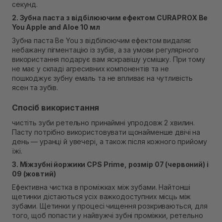
секунд.
2. Зубна паста з відбілюючим ефектом CURAPROX Be
You Apple and Aloe
10 мл
Зубна паста Be You з відбілюючим ефектом видаляє
небажану пігментацію із зубів, а за умови регулярного
використання подарує вам яскравішу усмішку. При тому
не має у складі агресивних компонентів та не
пошкоджує зубну емаль та не впливає на чутливість
ясен та зубів.
Спосіб використання
чистіть зуби ретельно принаймні упродовж 2 хвилин.
Пасту потрібно використовувати щонайменше двічі на
день — уранці й увечері, а також після кожного прийому
їжі.
3. Міжзубні йоржики CPS Prime, розмір 07 (червоний) і
09 (жовтий)
Ефективна чистка в проміжках між зубами. Найтонші
щетинки дістаються усіх важкодоступних місць між
зубами. Щетинки у процесі чищення розкриваються, для
того, щоб попасти у найвужчі зубні проміжки, ретельно