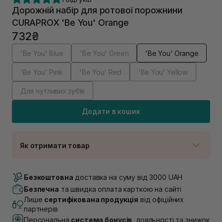
Дорожній набір для ротової порожнини
CURAPROX 'Be You' Orange
732₴
'Be You' Blue
'Be You' Green
'Be You' Orange
'Be You' Pink
'Be You' Red
'Be You' Yellow
Для чутливих зубів
Додати в кошик
Як отримати товар
Доставка Новою Поштою
В наявності
Безкоштовна
доставка на суму від 3000 UAH
Самовивіз м. Луцьк, вул. Винниченка 4
Безпечна
та швидка оплата карткою на сайті
В наявності
Лише
сертифікована продукція
від офіційних
Самовивіз м. Львів, вул. Академіка Підстригача, 1В
партнерів
(Duck’s Lake)
Персональна
система бонусів
, лояльності та знижок