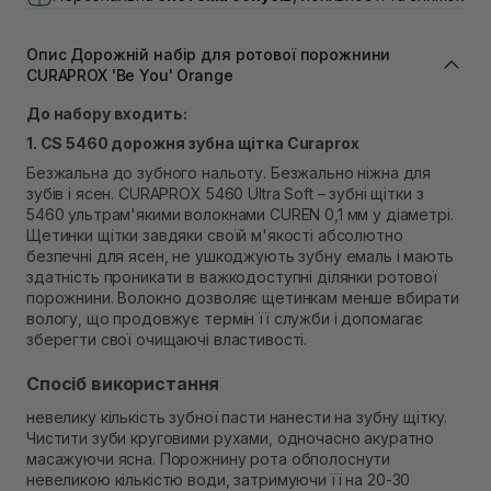
В наявності
Самовивіз м. Львів, вул. Івана Франка 36
В наявності
Опис Дорожній набір для ротової порожнини
Самовивіз м. Львів, вул. Степана Бандери 45
CURAPROX 'Be You' Orange
Немає в наявності!
До набору входить:
Самовивіз м. Рівне, вул. 16-го Липня, 15
В наявності
1. CS 5460 дорожня зубна щітка Curaprox
Самовивіз м. Рівне, вул. Кулика і Гудачека 23 (ТЦ
Безжальна до зубного нальоту. Безжально ніжна для
Екватор)
зубів і ясен. CURAPROX 5460 Ultra Soft – зубні щітки з
В наявності
5460 ультрам'якими волокнами CUREN 0,1 мм у діаметрі.
Щетинки щітки завдяки своїй м'якості абсолютно
безпечні для ясен, не ушкоджують зубну емаль і мають
здатність проникати в важкодоступні ділянки ротової
порожнини. Волокно дозволяє щетинкам менше вбирати
вологу, що продовжує термін її служби і допомагає
зберегти свої очищаючі властивості.
Спосіб використання
невелику кількість зубної пасти нанести на зубну щітку.
Чистити зуби круговими рухами, одночасно акуратно
масажуючи ясна. Порожнину рота обполоснути
невеликою кількістю води, затримуючи її на 20-30