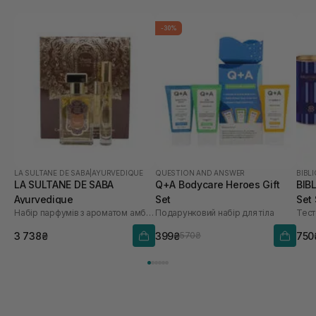
-30%
LA SULTANE DE SABA
|
AYURVEDIQUE
QUESTION AND ANSWER
BIBL
LA SULTANE DE SABA
Q+A Bodycare Heroes Gift
BIB
Ayurvedique
Set
Set 
Набір парфумів з ароматом амбри, ванілі та пачулі
Подарунковий набір для тіла
Тест
3 738₴
399₴
750
570₴