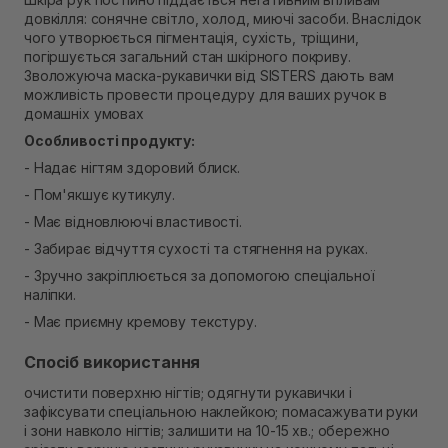
Немає в наявності!
довкілля: сонячне світло, холод, миючі засоби. Внаслідок
Самовивіз м. Рівне, вул. Кулика і Гудачека 23 (ТЦ
чого утворюється пігментація, сухість, тріщини,
Екватор)
погіршується загальний стан шкірного покриву.
Немає в наявності!
Зволожуюча маска-рукавички від SISTERS дають вам
можливість провести процедуру для ваших ручок в
домашніх умовах
Особливості продукту:
- Надає нігтям здоровий блиск.
- Пом'якшує кутикулу.
- Має відновлюючі властивості.
- Забирає відчуття сухості та стягнення на руках.
- Зручно закріплюється за допомогою спеціальної
наліпки.
- Має приємну кремову текстуру.
Спосіб використання
очистити поверхню нігтів; одягнути рукавички і
зафіксувати спеціальною наклейкою; помасажувати руки
і зони навколо нігтів; залишити на 10-15 хв.; обережно