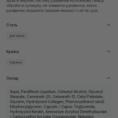
зрізати верхню частину рукавички на кожному пальці;
обробити кутикулу, не знімаючи рукавичок; зняти
рукавички, видалити залишки емульсії з нігтів і рук.
Стать
для жінок
Країна
Україна
Склад
Aqua, Paraffinum Liquidum, Cetearyl Alcohol, Glyceryl
Stearate, Cereareth-20, Ceteareth-12, Cetyl Palmitate,
Glycerin, Hydrolyzed Collagen, Phenoxyethanol (and)
Ethylhexylglycerin, Caprylic / Capric Triglyceride,
Hydrolyzed Keratin, Ammonium Acryloyl Dimethyltaurate
/ Carboxyethyl Acrylate Crosspolymer, Nelumbo