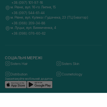
+38 (097) 101-97-16
м. Рівне, вул. 16-го Липня, 15
+38 (097) 544-61-44
м. Рівне, вул. Кулика і Гудачека, 23 (ТЦ Екватор)
+38 (068) 209-34-88
м. Луцьк, вул. Винниченка, 4
+38 (098) 076-60-62
СОЦІАЛЬНІ МЕРЕЖІ
Sisters Hair
Sisters Skin
Distribution
Cosmetology
Завантажуйте мобільний додаток