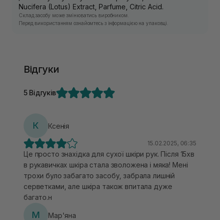
Nucifera (Lotus) Extract, Parfume, Citric Acid.
Склад засобу може змінюватись виробником.
Перед використанням ознайомтесь з інформацією на упаковці.
Відгуки
5 Відгуків
К
Ксенія
15.02.2025, 06:35
Це просто знахідка для сухої шкіри рук. Після 15хв
в рукавичках шкіра стала зволожена і мяка! Мені
трохи було забагато засобу, забрала лишній
серветками, але шкіра також впитала дуже
багато.н
М
Мар'яна