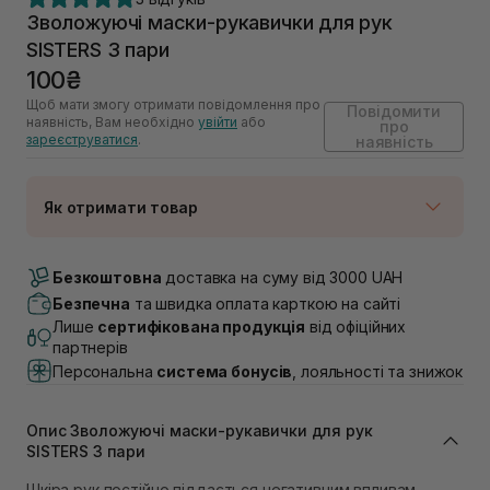
Зволожуючі маски-рукавички для рук
SISTERS 3 пари
100₴
Щоб мати змогу отримати повідомлення про
Повідомити
наявність, Вам необхідно
увійти
або
про
зареєструватися
.
наявність
Як отримати товар
Доставка Новою Поштою
Немає в наявності!
Безкоштовна
доставка на суму від 3000 UAH
Самовивіз м. Луцьк, вул. Винниченка 4
Безпечна
та швидка оплата карткою на сайті
Немає в наявності!
Лише
сертифікована продукція
від офіційних
Самовивіз м. Львів, вул. Академіка Підстригача, 1В
партнерів
(Duck’s Lake)
Персональна
система бонусів
, лояльності та знижок
Немає в наявності!
Самовивіз м. Львів, вул. Івана Франка 36
Немає в наявності!
Опис Зволожуючі маски-рукавички для рук
Самовивіз м. Львів, вул. Степана Бандери 45
SISTERS 3 пари
Немає в наявності!
Самовивіз м. Рівне, вул. 16-го Липня, 15
Шкіра рук постійно піддається негативним впливам