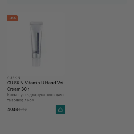
-15%
CU SKIN
CU SKIN Vitamin U Hand Veil
Cream 30 г
Крем-вуаль для рук з пептидами
та волюфіліном
403₴
474₴