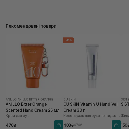
Рекомендовані товари
-15%
ANILLO
|
ANILLO BITTER ORANGE
CU SKIN
SIST
ANILLO Bitter Orange
CU SKIN Vitamin U Hand Veil
SIS
Scented Hand Cream 25 мл
Cream 30 г
Крем для рук
Крем-вуаль для рук з пептидами та волюфіліном
470₴
403₴
150
474₴