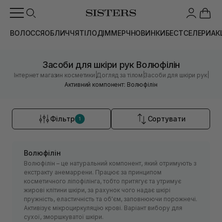
ВОЛОССЯ
ОБЛИЧЧЯ
ТІЛО
ДІМ
МЕРЧ
НОВИНКИ
БЕСТСЕЛЕРИ
АК
Засоби для шкіри рук Волюфілін
|
|
|
Інтернет магазин косметики
Догляд за тілом
Засоби для шкіри рук
Активний компонент: Волюфілін
Фільтр
Сортувати
1
Волюфілін
Волюфілін – це натуральний компонент, який отримують з
екстракту анемаррени. Працює за принципом
косметичного ліпофілінга, тобто притягує та утримує
жирові клітини шкіри, за рахунок чого надає шкірі
пружність, еластичність та об'єм, заповнюючи порожнечі.
Активізує мікроциркуляцію крові. Варіант вибору для
сухої, зморшкуватої шкіри.