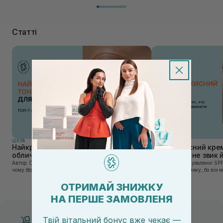
Статті
ШКIРА
ШКIРА
Найкращі тонери та тоніки для
Сонцезахисний крем
обличчя: ТОП-7 засобів
тих, хто ще не звик
Автор: Олеся Вакулко [artnav] У цій статті ми пояснимо,
Якщо у вашому уявленні SPF
чому без тонера ваш крем працює лише на 50%, і як
лише на відпочинку, бо він 
знайти засіб під потреби саме вашої шкіри. Хибною є
шкірі, може бути вибагливи
думка, що тонізація — це зайвий е...
чи скочується під макіяжем і
ОТРИМАЙ ЗНИЖКУ
НА ПЕРШЕ ЗАМОВЛЕНЯ
Твій вітальний бонус вже чекає —
Безкоштовна доставка від 3000 UAH