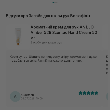
Відгуки про Засоби для шкіри рук Волюфілін
Ароматний крем для рук ANILLO
Amber 528 Scented Hand Cream 50
мл
Засоби для шкіри рук
Крем супер. Швидко поглинувся у шкіру. Аромат мені дуже
Кр
подобається свіжий,літній,на кажете день топчик.
шо
пл
по
ро
та
Анастасія
А
06.07.2026, 19:00