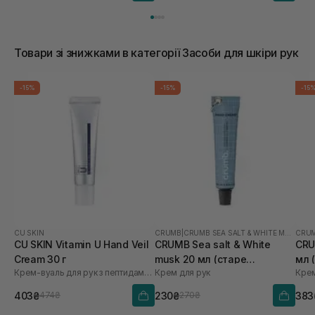
Товари зі знижками в категорії Засоби для шкіри рук
-15%
-15%
-15
CU SKIN
CRUMB
|
CRUMB SEA SALT & WHITE MUSK
CRU
CU SKIN Vitamin U Hand Veil
CRUMB Sea salt & White
CRU
Cream 30 г
musk 20 мл (старе
мл 
Крем-вуаль для рук з пептидами та волюфіліном
Крем для рук
Крем
пакування)
403₴
230₴
383
474₴
270₴