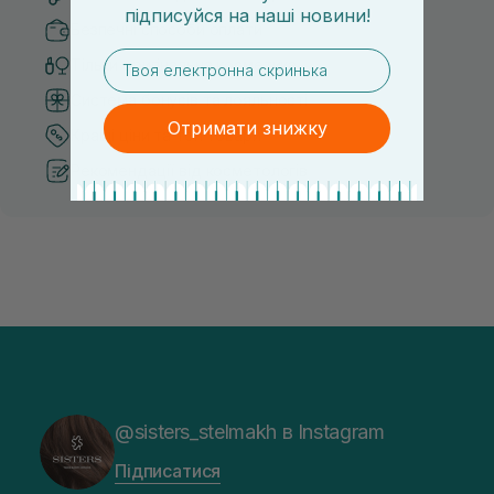
підписуйся
на
наші новини!
Безпечні способи оплати
email
Тільки оригінальна косметика
Система бонусів та лояльності
Отримати знижку
Кращі ціни та топ товари
Рекомендації від косметологів
@sisters_stelmakh в Instagram
Підписатися