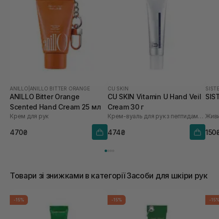
ANILLO
|
ANILLO BITTER ORANGE
CU SKIN
SIST
ANILLO Bitter Orange
CU SKIN Vitamin U Hand Veil
SIS
Scented Hand Cream 25 мл
Cream 30 г
Крем для рук
Крем-вуаль для рук з пептидами та волюфіліном
470₴
474₴
150
Товари зі знижками в категорії Засоби для шкіри рук
-15%
-15%
-15