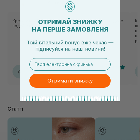
Засоби для шкіри рук
ОТРИМАЙ ЗНИЖКУ
Крем супер. Швидко поглинувся у шкіру. Аромат мені дуже
Кр
подобається свіжий,літній,на кажете день топчик.
шо
НА ПЕРШЕ ЗАМОВЛЕНЯ
пл
по
ро
Твій вітальний бонус вже чекає —
та
підписуйся
на
наші новини!
email
Анастасія
А
06.07.2026, 19:00
Отримати знижку
Статті