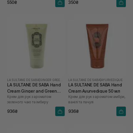
550₴
350₴
LA SULTANE DE SABA
|
GINGER GREEN TEA
LA SULTANE DE SABA
|
AYURVEDIQUE
LA SULTANE DE SABA Hand
LA SULTANE DE SABA Hand
Cream Ginger and Green
Cream Ayurvedique 50 мл
Крем для рук з ароматом
Крем для рук з ароматом амбри,
Tea 50 мл
зеленого чаю та імбиру
ванілі та пачулі
936₴
936₴