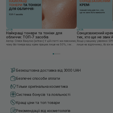
ШКIРА
ШКIРА
Найкращі тонери та тоніки для
Сонцезахисний крем
обличчя: ТОП-7 засобів
тих, хто ще не звик
Автор: Олеся Вакулко [artnav] У цій статті ми пояснимо,
Якщо у вашому уявленні SPF
чому без тонера ваш крем працює лише на 50%, і як
лише на відпочинку, бо він 
знайти засіб під потреби саме вашої шкіри. Хибною є
шкірі, може бути вибагливи
думка, що тонізація — це зайвий е...
чи скочується під макіяжем і
Безкоштовна доставка від 3000 UAH
Безпечні способи оплати
Тільки оригінальна косметика
Система бонусів та лояльності
Кращі ціни та топ товари
Рекомендації від косметологів