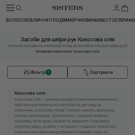
ВОЛОССЯ
ОБЛИЧЧЯ
ТІЛО
ДІМ
МЕРЧ
НОВИНКИ
БЕСТСЕЛЕРИ
АК
Засоби для шкіри рук Кокосова олія
|
|
|
Інтернет магазин косметики
Догляд за тілом
Засоби для шкіри рук
Активний компонент: Кокосова олія
Фільтр
Сортувати
1
Кокосова олія
Кокосова олія — універсальний косметичний компонент,
який використовується в засобах по догляду за
обличчям, волоссям, тілом. Глибоко живить, зволожує,
сприяє регенерації. Допомагає у лікуванні шкірних
проблем, як псоріаз, екзема та дерматит. Помʼякшує
огрубілу шкіру, робить її мʼякшою і гладшою. Кокосова
олія має високий комедогенний потенціал, тому не