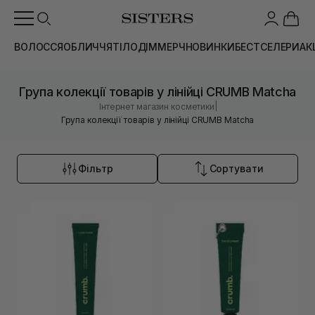
ВОЛОССЯ
ОБЛИЧЧЯ
ТІЛО
ДІМ
МЕРЧ
НОВИНКИ
БЕСТСЕЛЕРИ
АК
Група колекції товарів у лінійці CRUMB Matcha
|
Інтернет магазин косметики
Група колекції товарів у лінійці CRUMB Matcha
Фільтр
Сортувати