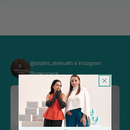
@sisters_stelmakh в Instagram
Підписатися