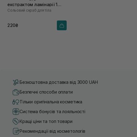
екстрактом ламінарії 1
Сольовий скраб для тіла
саше х 60 г
220₴
Безкоштовна доставка від 3000 UAH
Безпечні способи оплати
Тільки оригінальна косметика
Система бонусів та лояльності
Кращі ціни та топ товари
Рекомендації від косметологів