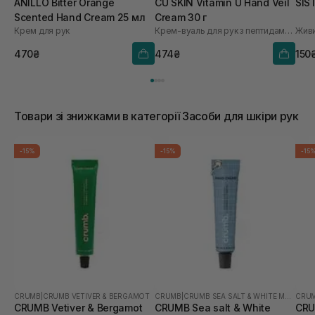
ANILLO Bitter Orange
CU SKIN Vitamin U Hand Veil
SIS
Scented Hand Cream 25 мл
Cream 30 г
Крем для рук
Крем-вуаль для рук з пептидами та волюфіліном
470₴
474₴
150
Товари зі знижками в категорії Засоби для шкіри рук
-15%
-15%
-15
CRUMB
|
CRUMB VETIVER & BERGAMOT
CRUMB
|
CRUMB SEA SALT & WHITE MUSK
CRU
CRUMB Vetiver & Bergamot
CRUMB Sea salt & White
CRU