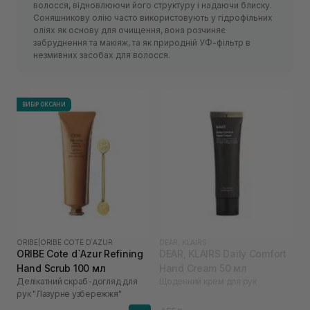
волосся, відновлюючи його структуру і надаючи блиску.
Соняшникову олію часто використовують у гідрофільних
оліях як основу для очищення, вона розчиняє
забруднення та макіяж, та як природній УФ-фільтр в
незмивних засобах для волосся.
ВИБІР ОКСАНИ
ORIBE
|
ORIBE COTE D`AZUR
DEAR, KLAIRS
ORIBE Cote d`Azur Refining
DEAR, KLAIRS Daily Comfort
Hand Scrub 100 мл
Hand Cream 50 мл
Делікатний скраб-догляд для
Щоденний крем для рук
рук "Лазурне узбережжя"