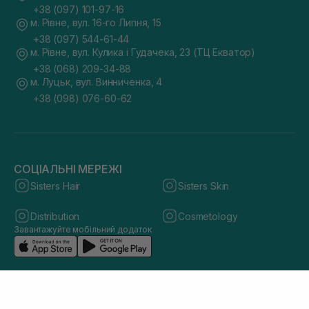
+38 (097) 101-97-16
м. Рівне, вул. 16-го Липня, 15
+38 (097) 544-61-44
м. Рівне, вул. Кулика і Гудачека, 23 (ТЦ Екватор)
+38 (068) 209-34-88
м. Луцьк, вул. Винниченка, 4
+38 (098) 076-60-62
СОЦІАЛЬНІ МЕРЕЖІ
Sisters Hair
Sisters Skin
Distribution
Cosmetology
Завантажуйте мобільний додаток