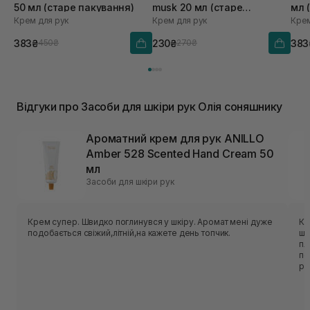
50 мл (старе пакування)
musk 20 мл (старе
мл 
Крем для рук
Крем для рук
Крем
пакування)
383₴
230₴
383
450₴
270₴
Відгуки про Засоби для шкіри рук Олія соняшнику
Ароматний крем для рук ANILLO
Amber 528 Scented Hand Cream 50
мл
Засоби для шкіри рук
Крем супер. Швидко поглинувся у шкіру. Аромат мені дуже
Кр
подобається свіжий,літній,на кажете день топчик.
шо
пл
по
ро
та