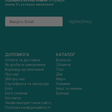
Підпишись на наші новини
та отримуй
знижку 5% на перше замовлення
Email
підписатись
ДОПОМОГА
КАТАЛОГ
Оплата та доставка
Волосся
Як зробити замовлення
Обличчя
Відповіді на запитання
Тіло
Про нас
Дім
ЗМІ про нас
Мерч
Сертифікати та нагороди
Новинки
Блог
Акції та знижки
Бюті словник
Бренди
Контакти
Умови використання сайту
Політика конфіденційності