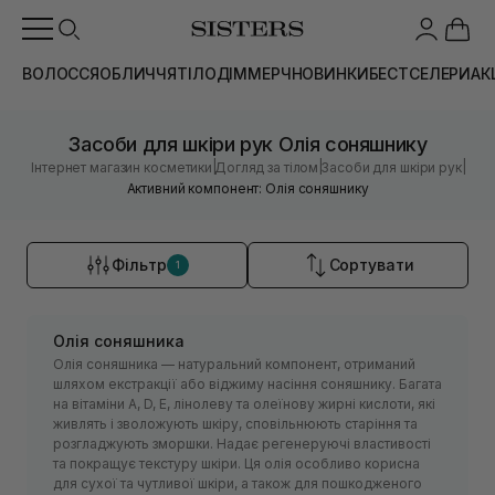
ВОЛОССЯ
ОБЛИЧЧЯ
ТІЛО
ДІМ
МЕРЧ
НОВИНКИ
БЕСТСЕЛЕРИ
АК
Засоби для шкіри рук Олія соняшнику
|
|
|
Інтернет магазин косметики
Догляд за тілом
Засоби для шкіри рук
Активний компонент: Олія соняшнику
Фільтр
Сортувати
1
Олія соняшника
Олія соняшника — натуральний компонент, отриманий
шляхом екстракції або віджиму насіння соняшнику. Багата
на вітаміни А, D, E, лінолеву та олеїнову жирні кислоти, які
живлять і зволожують шкіру, сповільнюють старіння та
розгладжують зморшки. Надає регенеруючі властивості
та покращує текстуру шкіри. Ця олія особливо корисна
для сухої та чутливої шкіри, а також для пошкодженого