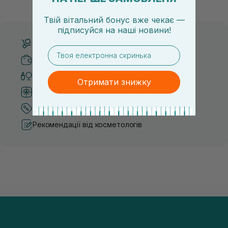
думка, що тонізація — це зайвий е...
чи скочується під макіяжем і
Твій вітальний бонус вже чекає —
підписуйся
на
наші новини!
Безкоштовна доставка від 3000 UAH
email
Безпечні способи оплати
Тільки оригінальна косметика
Отримати знижку
Система бонусів та лояльності
Кращі ціни та топ товари
Рекомендації від косметологів