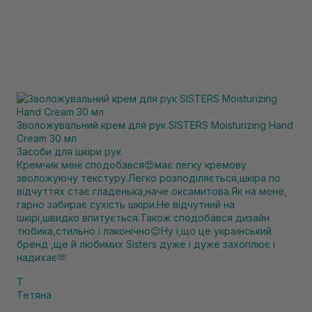
Зволожувальний крем для рук SISTERS Moisturizing Hand
Cream 30 мл
Засоби для шкіри рук
Кремчик мені сподобався😍має легку кремову
зволожуючу текстуру.Легко розподіляється,шкіра по
відчуттях стає гладенька,наче оксамитова.Як на мене,
гарно забирає сухість шкіри.Не відчутний на
шкірі,швидко впитується.Також сподобався дизайн
тюбика,стильно і лаконічно😊Ну і,що це український
бренд ,ще й любимих Sisters дуже і дуже захоплює і
надихає🫶
Т
Тетяна