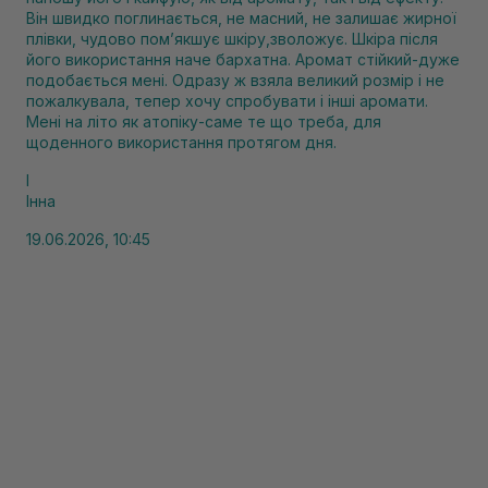
Він швидко поглинається, не масний, не залишає жирної
плівки, чудово помʼякшує шкіру,зволожує. Шкіра після
його використання наче бархатна. Аромат стійкий-дуже
подобається мені. Одразу ж взяла великий розмір і не
пожалкувала, тепер хочу спробувати і інші аромати.
Мені на літо як атопіку-саме те що треба, для
щоденного використання протягом дня.
І
Інна
19.06.2026, 10:45