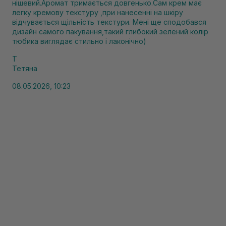
нішевий.Аромат тримається довгенько.Сам крем має
легку кремову текстуру ,при нанесенні на шкіру
відчувається щільність текстури. Мені ще сподобався
дизайн самого пакування,такий глибокий зелений колір
тюбика виглядає стильно і лаконічно)
Т
Тетяна
08.05.2026, 10:23