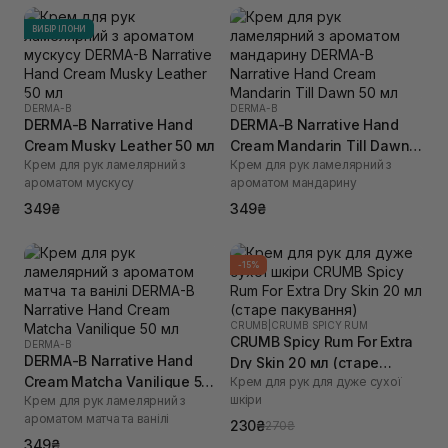
ВИБІР ІЛОНИ
DERMA-B
DERMA-B
DERMA-B Narrative Hand
DERMA-B Narrative Hand
Cream Musky Leather 50 мл
Cream Mandarin Till Dawn
Крем для рук ламелярний з
Крем для рук ламелярний з
50 мл
ароматом мускусу
ароматом мандарину
349₴
349₴
-15%
CRUMB
|
CRUMB SPICY RUM
CRUMB Spicy Rum For Extra
DERMA-B
DERMA-B Narrative Hand
Dry Skin 20 мл (старе
Cream Matcha Vanilique 50
Крем для рук для дуже сухої
пакування)
шкіри
Крем для рук ламелярний з
мл
ароматом матча та ванілі
230₴
270₴
349₴