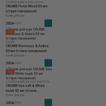
CRUMB
|
CRUMB FLORAL WOOD
CRUMB Floral Wood 50 мл
(старе пакування)
Крем для рук
383₴
450₴
-15%
CRUMB
CRUMB Narcissus & Ambra
50 мл (старе пакування)
Крем для рук
383₴
450₴
-15%
CRUMB
|
CRUMB SEA SALT & WHITE MUSK
CRUMB Sea salt & White
musk 50 мл (старе
Крем для рук
пакування)
383₴
450₴