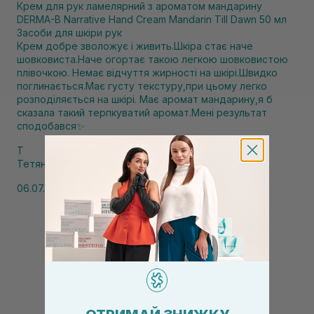
Крем для рук ламелярний з ароматом мандарину
DERMA-B Narrative Hand Cream Mandarin Till Dawn 50 мл
Засоби для шкіри рук
Крем добре зволожує і живить.Шкіра стає наче
шовковиста.Наче огортає такою легкою шовковистою
плівочкою. Немає відчуття жирності на шкірі.Швидко
поглинається.Має густу текстуру,при цьому легко
розподіляється на шкірі. Має аромат мандарину,я б
сказала такий терпкуватий аромат.Мені результат
сподобався✨
Т
Тетяна
06.07.2026, 11:57