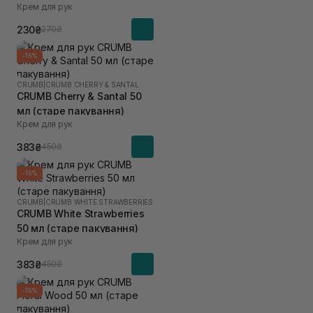
Крем для рук
пакування)
230₴
270₴
-15%
CRUMB
|
CRUMB CHERRY & SANTAL
CRUMB Cherry & Santal 50
мл (старе пакування)
Крем для рук
383₴
450₴
-15%
CRUMB
|
CRUMB WHITE STRAWBERRIES
CRUMB White Strawberries
50 мл (старе пакування)
Крем для рук
383₴
450₴
-15%