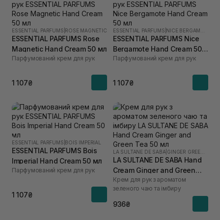
ESSENTIAL PARFUMS
|
ROSE MAGNETIC
ESSENTIAL PARFUMS
|
NICE BERGAMOTE
ESSENTIAL PARFUMS Rose
ESSENTIAL PARFUMS Nice
Magnetic Hand Cream 50 мл
Bergamote Hand Cream 50
Парфумований крем для рук
Парфумований крем для рук
мл
1 107₴
1 107₴
ESSENTIAL PARFUMS
|
BOIS IMPERIAL
ESSENTIAL PARFUMS Bois
LA SULTANE DE SABA
|
GINGER GREEN TEA
LA SULTANE DE SABA Hand
Imperial Hand Cream 50 мл
Cream Ginger and Green
Парфумований крем для рук
Крем для рук з ароматом
Tea 50 мл
зеленого чаю та імбиру
1 107₴
936₴