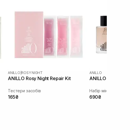
ANILLO
|
ROSY NIGHT
ANILLO
ANILLO Rosy Night Repair Kit
ANILLO Hair Essen
Тестери засобів
Набір мініатюр есен
165₴
690₴