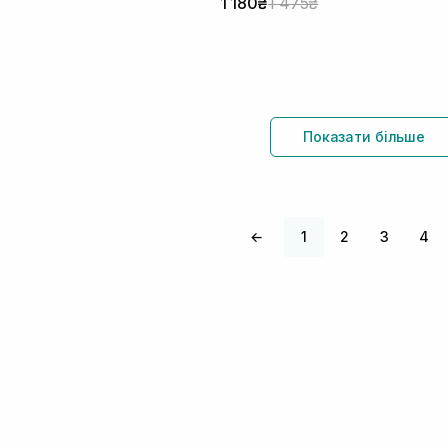
1 180₴
1 475₴
Показати більше
←
1
2
3
4