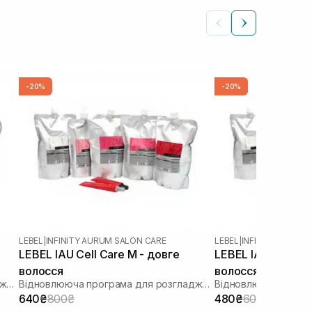
-20%
-20%
LEBEL
|
INFINITY AURUM SALON CARE
LEBEL
|
INFINITY AURUM
LEBEL IAU Cell Care M - довге
LEBEL IAU Cell Ca
волосся
волосся
Відновлююча програма для розгладження пористого волосся «Щастя для волосся»
Відновлююча програма для розгладження пористого волосся «Щастя для волосся»
640₴
800₴
480₴
600₴