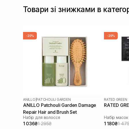
Товари зі знижками в катего
-20%
-20%
ANILLO
|
PATCHOULI GARDEN
RATED GREEN
ANILLO Patchouli Garden Damage
RATED GRE
Repair Hair and Brush Set
Набір для волосся
Набір масок
1 036₴
1 295₴
1 180₴
1 47