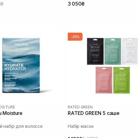
5₴
3 050₴
-20%
OISTURE
RATED GREEN
 Moisture
RATED GREEN 5 саше
 набір для волосся
Набір масок