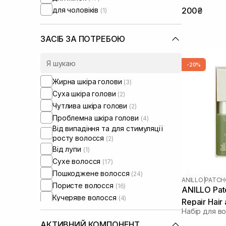
для чоловіків
200₴
(1)
ЗАСІБ ЗА ПОТРЕБОЮ
-20%
Жирна шкіра голови
(3)
Суха шкіра голови
(2)
Чутлива шкіра голови
(2)
Проблемна шкіра голови
(4)
Від випадіння та для стимуляції
росту волосся
(2)
Від лупи
(1)
Сухе волосся
(17)
Пошкоджене волосся
(24)
ANILLO
|
PATCH
Пористе волосся
(16)
ANILLO Pat
Кучеряве волосся
(4)
Repair Hair
Фарбоване волосся
(8)
Набір для в
Тонке волосся
(15)
АКТИВНИЙ КОМПОНЕНТ