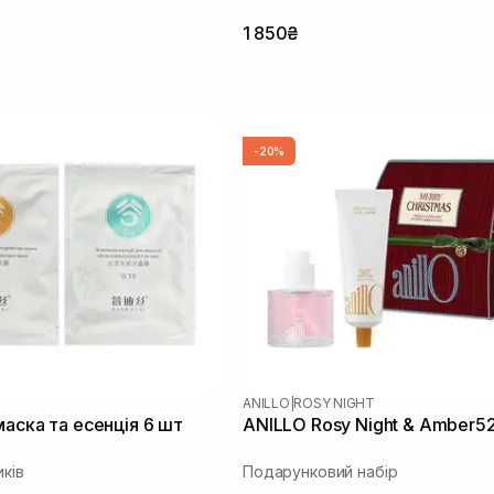
1 850₴
-20%
ANILLO
|
ROSY NIGHT
маска та есенція 6 шт
ANILLO Rosy Night & Amber5
ків
Подарунковий набір