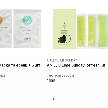
ANILLO
|
LIME SUNDAY
маска та есенція 6 шт
ANILLO Lime Sunday Refresh Kit
иків
Тестери засобів
165₴