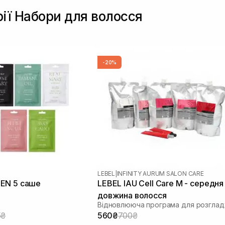
рії Набори для волосся
-20%
LEBEL
|
INFINITY AURUM SALON CARE
EN 5 саше
LEBEL IAU Cell Care М - середня
довжина волосся
5₴
560₴
700₴