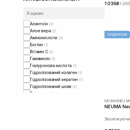
1 036₴
1 29
Ламке волосся
(13)
Для обʼєму волосся
(9)
Для розгладження волосся
(4)
Алантоїн
(2)
Для реконструції
(7)
Алое вера
(2)
ПОДАРУНОК
Амінокислоти
(3)
Біотин
(1)
Вітамін C
(1)
Гамамеліс
(1)
Гіалуронова кислота
(1)
Гідролізований колаген
(1)
Гідролізований кератин
(1)
Гідролізований шовк
(2)
Гліцерин
(1)
Екстракт женьшеню
(1)
NEUMA
|
NEU M
NEUMA Neu
Екстракт камелії
(2)
Екстракт сливи какаду
(1)
Зволожуючий
Екстракт троянди
(3)
Кераміди
(2)