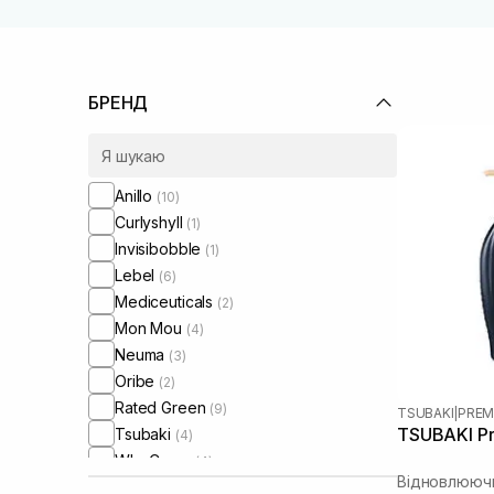
БРЕНД
Anillo
(10)
Curlyshyll
(1)
Invisibobble
(1)
Lebel
(6)
Mediceuticals
(2)
Mon Mou
(4)
Neuma
(3)
Oribe
(2)
Rated Green
(9)
TSUBAKI
|
PREM
TSUBAKI Pr
Tsubaki
(4)
WhoCares
(4)
Відновлюючи
Xuandi Si
(2)