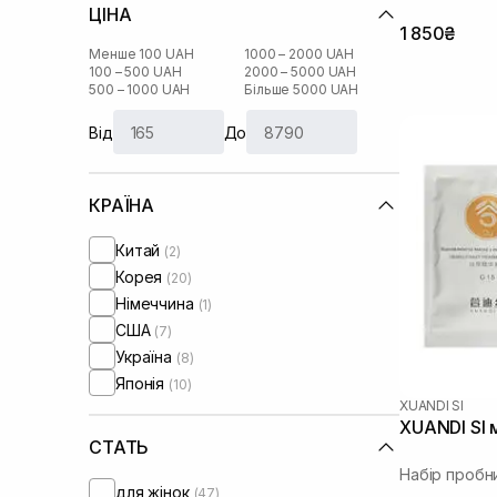
ЦІНА
1 850₴
Менше 100 UAH
1000 – 2000 UAH
100 – 500 UAH
2000 – 5000 UAH
500 – 1000 UAH
Більше 5000 UAH
Від
До
КРАЇНА
Китай
(2)
Корея
(20)
Німеччина
(1)
США
(7)
Україна
(8)
Японія
(10)
XUANDI SI
XUANDI SI 
СТАТЬ
Набір пробни
для жінок
(47)