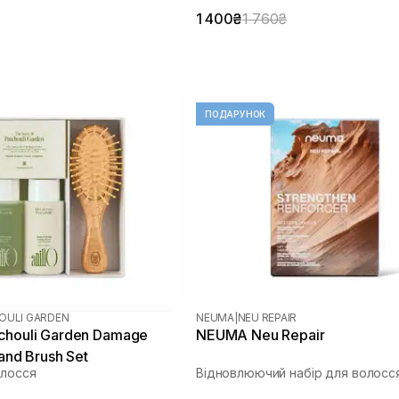
1 400₴
1 760₴
ПОДАРУНОК
OULI GARDEN
NEUMA
|
NEU REPAIR
chouli Garden Damage
NEUMA Neu Repair
 and Brush Set
олосся
Відновлюючий набір для волосс