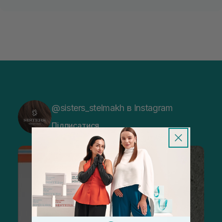
@sisters_stelmakh в Instagram
Підписатися