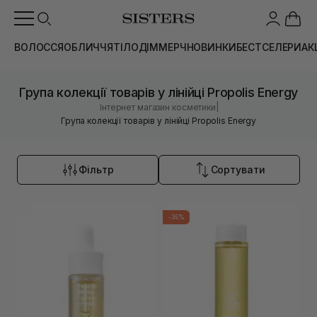
ВОЛОССЯ
ОБЛИЧЧЯ
ТІЛО
ДІМ
МЕРЧ
НОВИНКИ
БЕСТСЕЛЕРИ
АК
Група колекції товарів у лінійці Propolis Energy
|
Інтернет магазин косметики
Група колекції товарів у лінійці Propolis Energy
Фільтр
Сортувати
-35%