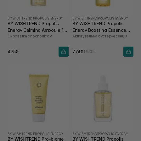
BY WISHTREND
|
PROPOLIS ENERGY
BY WISHTREND
|
PROPOLIS ENERGY
BY WISHTREND Propolis
BY WISHTREND Propolis
Energy Calming Ampoule 10
Energy Boosting Essence
Сироватка з прополісом
Активувальна бустер-есенція
мл
100 мл
475₴
774₴
1 190₴
BY WISHTREND
|
PROPOLIS ENERGY
BY WISHTREND
|
PROPOLIS ENERGY
BY WISHTREND Pro-biome
BY WISHTREND Propolis