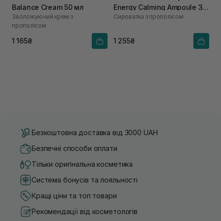
Balance Cream 50 мл
Energy Calming Ampoule 30
Зволожуючий крем з
Сироватка з прополісом
мл
прополісом
1 165₴
1 255₴
Безкоштовна доставка від 3000 UAH
Безпечні способи оплати
Тільки оригінальна косметика
Система бонусів та лояльності
Кращі ціни та топ товари
Рекомендації від косметологів