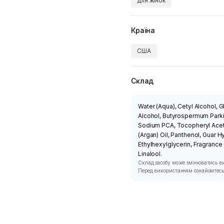
для жінок
Країна
США
Склад
Water (Aqua), Cetyl Alcohol, 
Alcohol, Butyrospermum Parki
Sodium PCA, Tocopheryl Aceta
(Argan) Oil, Panthenol, Guar
Ethylhexylglycerin, Fragrance
Linalool.
Склад засобу може змінюватись в
Перед використанням ознайомтесь 