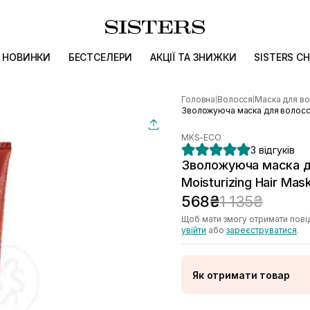
НОВИНКИ
БЕСТСЕЛЕРИ
АКЦІЇ ТА ЗНИЖКИ
SISTERS CH
Головна
Волосся
Маска для в
|
|
Зволожуюча маска для волосся 
MKS-ECO
3 відгуків
Зволожуюча маска д
Moisturizing Hair Mas
568₴
1 135₴
Щоб мати змогу отримати пові
увійти
або
зареєструватися
.
Як отримати товар
Доставка Новою По