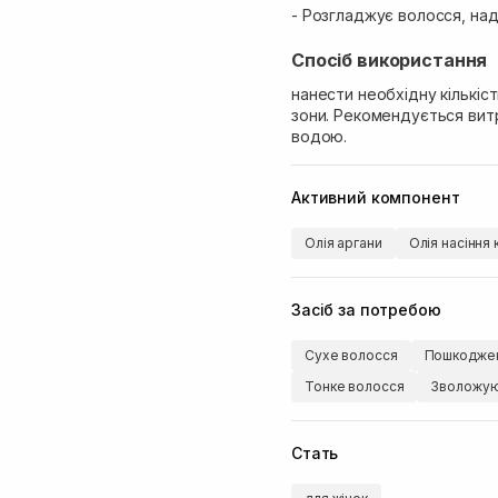
- Розгладжує волосся, на
Спосіб використання
нанести необхідну кількіс
зони. Рекомендується витр
водою.
Активний компонент
Олія аргани
Олія насіння
Засіб за потребою
Сухе волосся
Пошкоджен
Тонке волосся
Зволожую
Стать