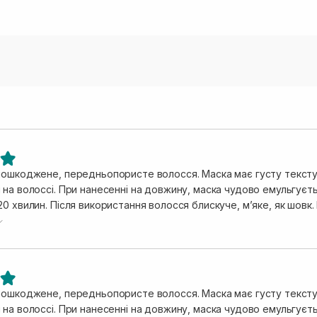
пошкоджене, передньопористе волосся. Маска має густу текстур
на волоссі. При нанесенні на довжину, маска чудово емульгуєтьс
0 хвилин. Після використання волосся блискуче, мʼяке, як шовк
ж підійде, не буде обтяжувати. За таку ціну, раджу брати одра
пошкоджене, передньопористе волосся. Маска має густу текстур
на волоссі. При нанесенні на довжину, маска чудово емульгуєтьс