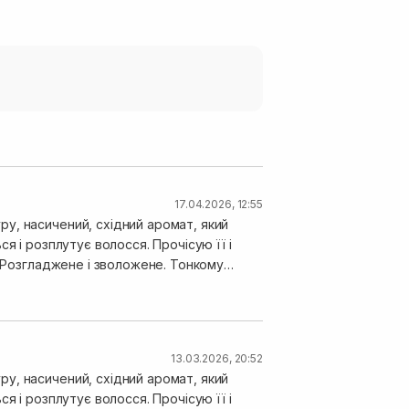
17.04.2026, 12:55
у, насичений, східний аромат, який
я і розплутує волосся. Прочісую її і
. Розгладжене і зволожене. Тонкому
зу ж декілька баночок, бо це скарб!
13.03.2026, 20:52
у, насичений, східний аромат, який
я і розплутує волосся. Прочісую її і