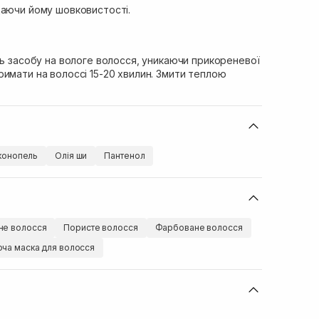
даючи йому шовковистості.
ть засобу на вологе волосся, уникаючи прикореневої
имати на волоссі 15-20 хвилин. Змити теплою
 конопель
Олія ши
Пантенол
е волосся
Пористе волосся
Фарбоване волосся
ча маска для волосся