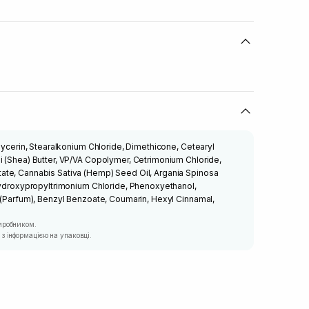
Glycerin, Stearalkonium Chloride, Dimethicone, Cetearyl
i (Shea) Butter, VP/VA Copolymer, Cetrimonium Chloride,
te, Cannabis Sativa (Hemp) Seed Oil, Argania Spinosa
 Hydroxypropyltrimonium Chloride, Phenoxyethanol,
 (Parfum), Benzyl Benzoate, Coumarin, Hexyl Cinnamal,
иробником.
з інформацією на упаковці.