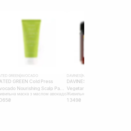
ATED GREEN
|
AVOCADO
DAVINES
|
NATURAL TECH NOURISHIN
ATED GREEN Cold Press
DAVINES NT Nourishing
vocado Nourishing Scalp Pack
Vegetarian Miracle Mask 250
ивильна маска з маслом авокадо
00 мл
мл
 065₴
1 349₴