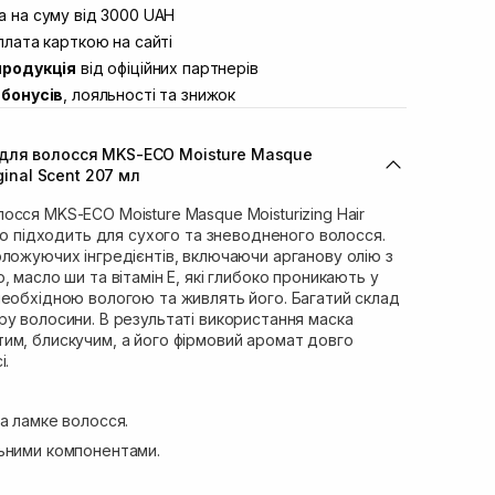
вул. Винниченка 4
 на суму від 3000 UAH
Немає в наявності!
ул. Академіка Підстригача, 1В
лата карткою на сайті
Немає в наявності!
продукція
від офіційних партнерів
ул. Івана Франка 36
Немає в наявності!
бонусів
, лояльності та знижок
вул. Степана Бандери 45
Немає в наявності!
л. 16-го Липня, 15
Немає в наявності!
для волосся MKS-ECO Moisture Masque
ул. Кулика і Гудачека 23 (ТЦ
Немає в наявності!
ginal Scent 207 мл
сся MKS-ECO Moisture Masque Moisturizing Hair
ьно підходить для сухого та зневодненого волосся.
ложуючих інгредієнтів, включаючи арганову олію з
 масло ши та вітамін Е, які глибоко проникають у
необхідною вологою та живлять його. Багатий склад
у волосини. В результаті використання маска
им, блискучим, а його фірмовий аромат довго
і.
а ламке волосся.
ьними компонентами.