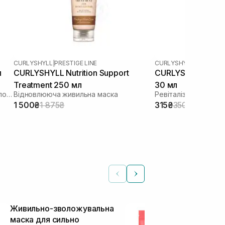
CURLYSHYLL
|
PRESTIGE LINE
CURLYSHYLL
|
REVITALIZ
л
CURLYSHYLL Nutrition Support
CURLYSHYLL Revita
Treatment 250 мл
30 мл
Крем концентрат для укріплення волосся
Відновлююча живильна маска
1 500₴
1 875₴
315₴
350₴
Живильно-зволожувальна
Зволожуюча 
маска для сильно
гібіскусу R