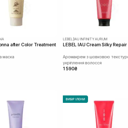
NA
LEBEL
|
IAU INFINITY AURUM
nna after Color Treatment
LEBEL IAU Cream Silky Repair
а маска
Аромакрем з шовковою текстур
укріплення волосся
1 590₴
ВИБІР ІЛОНИ