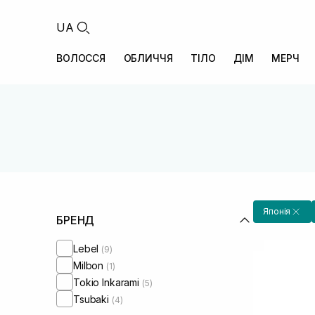
UA
ВОЛОССЯ
ОБЛИЧЧЯ
ТІЛО
ДІМ
МЕРЧ
Японія
БРЕНД
Lebel
(9)
Milbon
(1)
Tokio Inkarami
(5)
Tsubaki
(4)