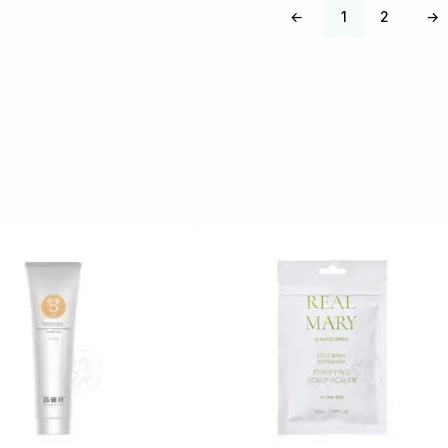
←
1
2
→