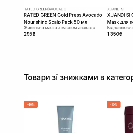
RATED GREEN
|
AVOCADO
XUANDI SI
RATED GREEN Cold Press Avocado
XUANDI SI G
Nourishing Scalp Pack 50 мл
Mask для 
Живильна маска з маслом авокадо
Відновлююча
300 мл
295₴
1 350₴
Товари зі знижками в катего
-40%
-10%