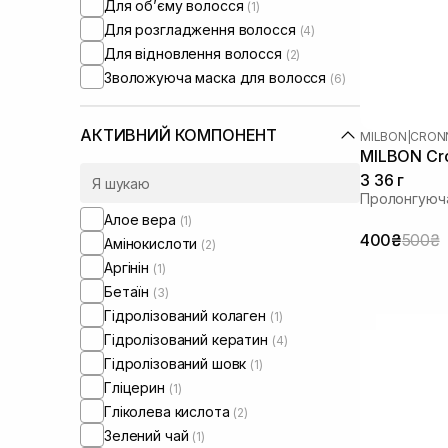
Для обʼєму волосся
(1)
Для розгладження волосся
(4)
Для відновлення волосся
(2)
Зволожуюча маска для волосся
(6)
АКТИВНИЙ КОМПОНЕНТ
MILBON
|
CRON
MILBON Cro
3 36 г
Пролонгуюч
Алое вера
(1)
400₴
500₴
Амінокислоти
(2)
Аргінін
(1)
Бетаїн
(3)
Гідролізований колаген
(1)
Гідролізований кератин
(4)
Гідролізований шовк
(1)
Гліцерин
(1)
Гліколева кислота
(2)
Зелений чай
(1)