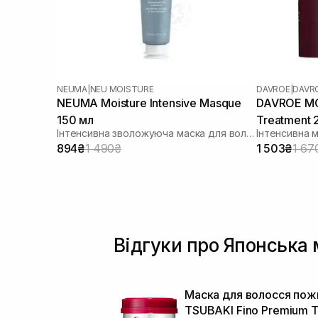
NEUMA
|
NEU MOISTURE
DAVROE
|
DAVR
NEUMA Moisture Intensive Masque
DAVROE MСT
150 мл
Treatment 
Інтенсивна зволожуюча маска для волосся
Інтенсивна 
894₴
1 490₴
1 503₴
1 67
Відгуки про Японська 
Маска для волосся пож
TSUBAKI Fino Premium 