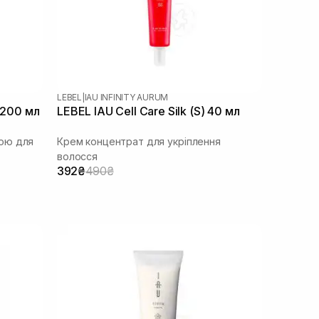
LEBEL
|
IAU INFINITY AURUM
 200 мл
LEBEL IAU Cell Care Silk (S) 40 мл
ою для
Крем концентрат для укріплення
волосся
392₴
490₴