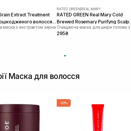
RATED GREEN
|
REAL MARY
rain Extract Treatment
RATED GREEN Real Mary Cold
пошкодженого волосся
Brewed Rosemary Purifyng Scalp
 маска з екстрактом зерна
Scaler 50 мл
295₴
рії Маска для волосся
-20%