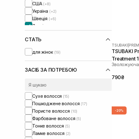
США
(+8)
Україна
(+2)
Швеція
(+6)
Японія
СТАТЬ
TSUBAKI
|
PREM
TSUBAKI Pr
для жінок
(19)
Treatment 
Зволожуюча 
ЗАСІБ ЗА ПОТРЕБОЮ
790₴
Сухе волосся
(15)
Пошкоджене волосся
(17)
Пористе волосся
-20%
(10)
Фарбоване волосся
(5)
Тонке волосся
(5)
Ламке волосся
(2)