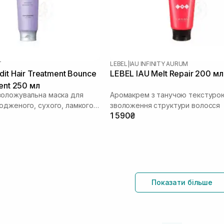
T
LEBEL
|
IAU INFINITY AURUM
dit Hair Treatment Bounce
LEBEL IAU Melt Repair 200 мл
ent 250 мл
оложувальна маска для
Аромакрем з танучою текстуро
одженого, сухого, ламкого
зволоження структури волосся
1 590₴
Показати більше