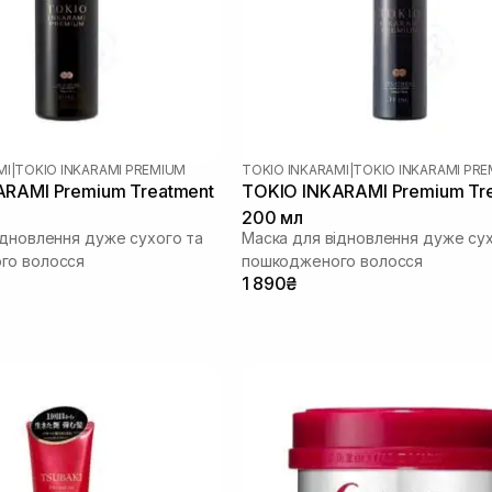
MI
|
TOKIO INKARAMI PREMIUM
TOKIO INKARAMI
|
TOKIO INKARAMI PR
ARAMI Premium Treatment
TOKIO INKARAMI Premium Tr
200 мл
ідновлення дуже сухого та
Маска для відновлення дуже сух
го волосся
пошкодженого волосся
1 890₴