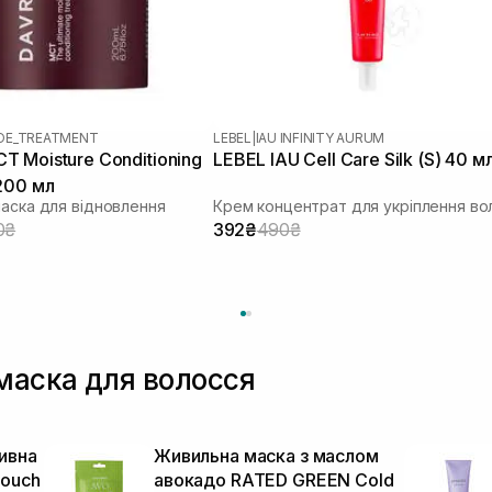
OE_TREATMENT
LEBEL
|
IAU INFINITY AURUM
 Moisture Conditioning
LEBEL IAU Cell Care Silk (S) 40 м
200 мл
маска для відновлення
0₴
392₴
490₴
маска для волосся
ивна
Живильна маска з маслом
Touch
авокадо RATED GREEN Cold