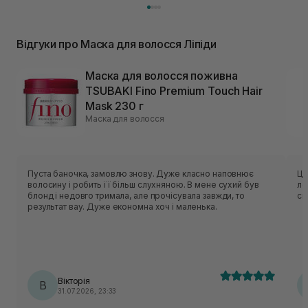
Відгуки про Маска для волосся Ліпіди
Маска для волосся поживна
TSUBAKI Fino Premium Touch Hair
Mask 230 г
Маска для волосся
Пуста баночка, замовлю знову. Дуже класно наповнює
Цікава маск
волосину і робить її більш слухняною. В мене сухий був
ле
блонд і недовго тримала, але прочісувала завжди, то
св
результат вау. Дуже економна хоч і маленька.
Вікторія
В
31.07.2026, 23:33