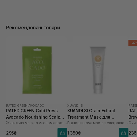
Рекомендовані товари
-20
RATED GREEN
|
AVOCADO
XUANDI SI
RATE
RATED GREEN Cold Press
XUANDI SI Grain Extract
RAT
Avocado Nourishing Scalp
Treatment Mask для
Bre
Живильна маска з маслом авокадо
Відновлююча маска з екстрактом зерна
Pack 50 мл
пошкодженого волосся 300
Sca
мл
295₴
1 350₴
236