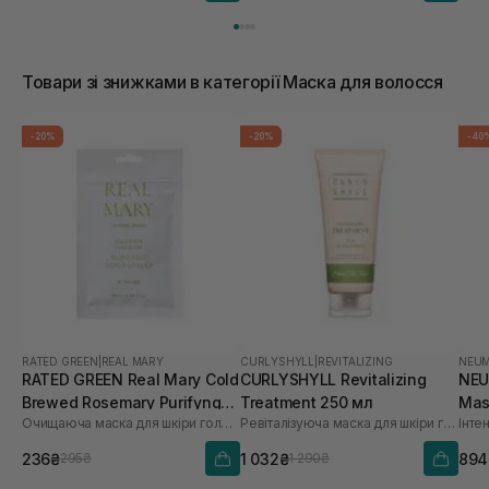
Товари зі знижками в категорії Маска для волосся
-20%
-20%
-40
RATED GREEN
|
REAL MARY
CURLYSHYLL
|
REVITALIZING
NEU
RATED GREEN Real Mary Cold
CURLYSHYLL Revitalizing
NEU
Brewed Rosemary Purifyng
Treatment 250 мл
Mas
Очищаюча маска для шкіри голови з морською сіллю
Ревіталізуюча маска для шкіри голови та волосся
Scalp Scaler 50 мл
236₴
1 032₴
894
295₴
1 290₴