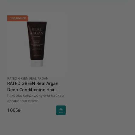
ПОДАРУНОК
RATED GREEN
|
REAL ARGAN
RATED GREEN Real Argan
Deep Conditioning Hair
Глибоко кондиціонуюча маска з
Mask 200 мл
аргановою олією
1 065₴