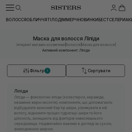
ВОЛОССЯ
ОБЛИЧЧЯ
ТІЛО
ДІМ
МЕРЧ
НОВИНКИ
БЕСТСЕЛЕРИ
АК
Маска для волосся Ліпіди
|
|
|
Інтернет магазин косметики
Волосся
Маска для волосся
Активний компонент: Ліпіди
Фільтр
Сортувати
1
Ліпіди
Ліпіди — фізіологічні ліпіди (холестерол, кераміди,
незамінні жирні кислоти), компоненти, що допомагають
відбудувати захисний бар'єр шкіри, утримувати в ній
вологу, відновити процес гідратації шкіри та його
цілісність, захищають від факторів навколишнього
середовища. Надзвичайно важливі в догляді за сухою,
зневодненою шкірою.