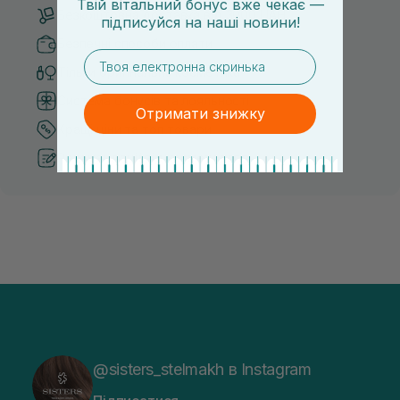
Твій вітальний бонус вже чекає —
Безкоштовна доставка від 3000 UAH
підписуйся
на
наші новини!
Безпечні способи оплати
email
Тільки оригінальна косметика
Система бонусів та лояльності
Отримати знижку
Кращі ціни та топ товари
Рекомендації від косметологів
@sisters_stelmakh в Instagram