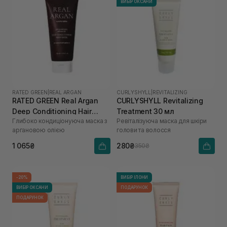
ВИБІР ОКСАНИ
RATED GREEN
|
REAL ARGAN
CURLYSHYLL
|
REVITALIZING
RATED GREEN Real Argan
CURLYSHYLL Revitalizing
Deep Conditioning Hair
Treatment 30 мл
Глибоко кондиціонуюча маска з
Ревіталізуюча маска для шкіри
Mask 200 мл
аргановою олією
голови та волосся
1 065₴
280₴
350₴
-20%
ВИБІР ІЛОНИ
ВИБІР ОКСАНИ
ПОДАРУНОК
ПОДАРУНОК