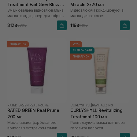
Treatment Earl Grey Bliss 70
Miracle 2х20 мл
Зміцнювальна відновлювальна
Відновлююча кондиціонуюча
мл
маска-кондиціонер для шкіри
маска для волосся
голови та волосся
312₴
119₴
390₴
149₴
ПОДАРУНОК
-20%
ВИБІР ОКСАНИ
ПОДАРУНОК
RATED GREEN
|
REAL PRUNE
CURLYSHYLL
|
REVITALIZING
RATED GREEN Real Prune
CURLYSHYLL Revitalizing
200 мл
Treatment 100 мл
Маска-захист фарбованого
Ревіталізуюча маска для шкіри
волосся з екстрактом сливи
голови та волосся