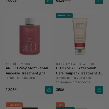
1 065₴
652₴
815₴
ВИБІР ІЛОНИ
ANILLO
|
ROSY NIGHT
CURLYSHYLL
|
AFTER SALON CARE
ANILLO Rosy Night Repair
CURLYSHYLL After Salon
Ampoule Treatment для
Care Hairpack Treatment 30
Відновлююча маска
Відновлююча маска для
сухого та пошкодженого
мл
пошкодженого волосся
волосся 200 мл
1 295₴
350₴
ПОДАРУНОК
-20%