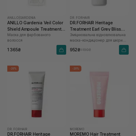
ANILLO
|
GARDENIA
DR. FORHAIR
ANILLO Gardenia Veil Color
DR.FORHAIR Heritage
Shield Ampoule Treatment
Treatment Earl Grey Bliss
Маска для фарбованого
Зміцнювальна відновлювальна
для збереження кольору
500 мл
волосся
маска-кондиціонер для шкіри
та блиску 200 мл
голови та волосся
1 365₴
952₴
1 190₴
-20%
-20%
DR. FORHAIR
MOREMO
DR.FORHAIR Heritage
MOREMO Hair Treatment