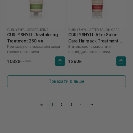
CURLYSHYLL
|
REVITALIZING
CURLYSHYLL
|
AFTER SALON CARE
CURLYSHYLL Revitalizing
CURLYSHYLL After Salon
Treatment 250 мл
Care Hairpack Treatment
Ревіталізуюча маска для шкіри
Відновлююча маска для
250 мл
голови та волосся
пошкодженого волосся
1 032₴
1 290₴
1 290₴
Показати більше
←
1
2
3
4
→