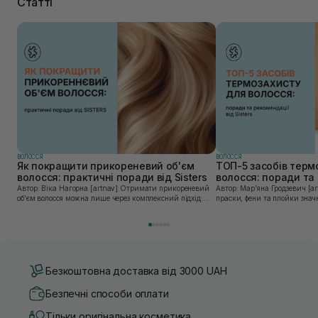
Статті
ВОЛОССЯ
ВОЛОССЯ
Як покращити прикореневий об'єм
ТОП-5 засобів терм
волосся: практичні поради від Sisters
волосся: поради та 
Sisters
Автор: Віка Нагорна [artnav] Отримати прикореневий
Автор: Марʼяна Гродзевич [artnav] Сучасні 
об’єм волосся можна лише через комплексний підхід:
праски, фени та плойки знач
правильне очищення шкіри голови, грамотну техніку
економлять час для створення
сушіння та використання стайлінгу, який пі...
щоденному використанні цих 
Безкоштовна доставка від 3000 UAH
Безпечні способи оплати
Тільки оригінальна косметика