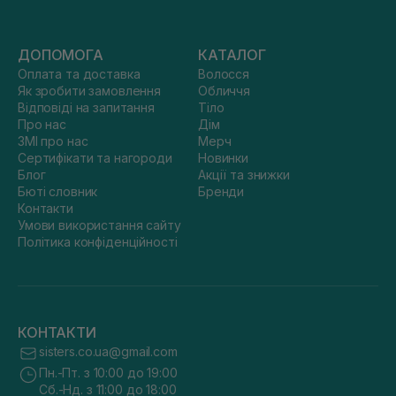
ДОПОМОГА
КАТАЛОГ
Оплата та доставка
Волосся
Як зробити замовлення
Обличчя
Відповіді на запитання
Тіло
Про нас
Дім
ЗМІ про нас
Мерч
Сертифікати та нагороди
Новинки
Блог
Акції та знижки
Бюті словник
Бренди
Контакти
Умови використання сайту
Політика конфіденційності
КОНТАКТИ
sisters.co.ua@gmail.com
Пн.-Пт. з 10:00 до 19:00
Сб.-Нд. з 11:00 до 18:00