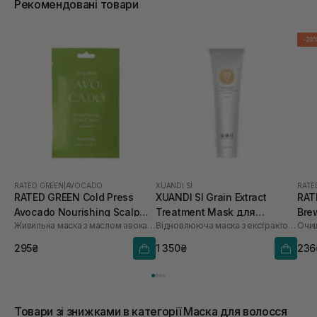
Рекомендовані товари
-20
RATED GREEN
|
AVOCADO
XUANDI SI
RATE
RATED GREEN Cold Press
XUANDI SI Grain Extract
RAT
Avocado Nourishing Scalp
Treatment Mask для
Bre
Живильна маска з маслом авокадо
Відновлююча маска з екстрактом зерна
Pack 50 мл
пошкодженого волосся 300
Sca
мл
295₴
1 350₴
236
Товари зі знижками в категорії Маска для волосся