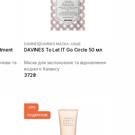
DAVINES
|
DAVINES МАСКА-САШЕ
atment
DAVINES To Let IT Go Circle 50 мл
олови та
Маска для заспокоєння та відновлення
водного балансу
372₴
-20%
ПОДАРУНОК