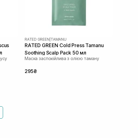
RATED GREEN
|
TAMANU
scus
RATED GREEN Cold Press Tamanu
л
Soothing Scalp Pack 50 мл
кусу
Маска заспокійлива з олією таману
295₴