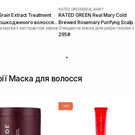
RATED GREEN
|
REAL MARY
rain Extract Treatment
RATED GREEN Real Mary Cold
пошкодженого волосся
Brewed Rosemary Purifyng Scalp
 маска з екстрактом зерна
Scaler 50 мл
295₴
рії Маска для волосся
-20%