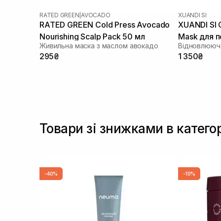
RATED GREEN
|
AVOCADO
XUANDI SI
RATED GREEN Cold Press Avocado
XUANDI SI G
Nourishing Scalp Pack 50 мл
Mask для 
Живильна маска з маслом авокадо
Відновлююча
300 мл
295₴
1 350₴
Товари зі знижками в катего
-40%
-10%