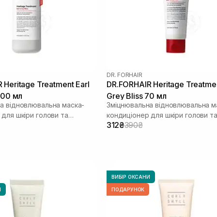
DR. FORHAIR
 Heritage Treatment Earl
DR.FORHAIR Heritage Treatmen
500 мл
Grey Bliss 70 мл
а відновлювальна маска-
Зміцнювальна відновлювальна м
 для шкіри голови та
кондиціонер для шкіри голови т
312₴
390₴
волосся
ВИБІР ОКСАНИ
И
ПОДАРУНОК