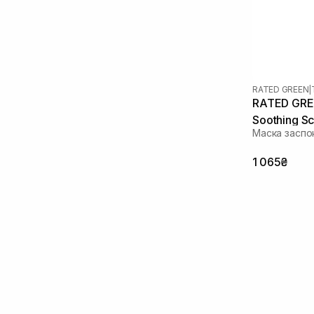
Саліцилова кислота
(5)
RATED GREEN
|
RATED GRE
Soothing S
Маска заспок
1 065₴