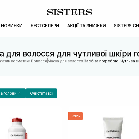
НОВИНКИ
БЕСТСЕЛЕРИ
АКЦІЇ ТА ЗНИЖКИ
SISTERS CH
а для волосся для чутливої шкіри г
|
|
|
агазин косметики
Волосся
Маска для волосся
Засіб за потребою: Чутлива ш
ра голови
Очистити всі
-20%