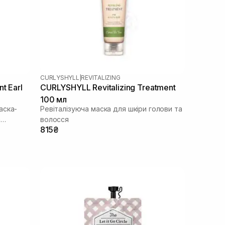
CURLYSHYLL
|
REVITALIZING
t Earl
CURLYSHYLL Revitalizing Treatment
100 мл
аска-
Ревіталізуюча маска для шкіри голови та
а
волосся
815₴