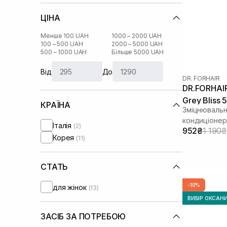
ЦІНА
Менше 100 UAH
1000 – 2000 UAH
100 – 500 UAH
2000 – 5000 UAH
500 – 1000 UAH
Більше 5000 UAH
Від
До
DR. FORHAIR
DR.FORHAIR
Grey Bliss 
КРАЇНА
Зміцнювальн
кондиціонер
Італія
(2)
952₴
1 190₴
волосся
Корея
(11)
СТАТЬ
-10%
для жінок
(13)
ВИБІР ОКСАН
ЗАСІБ ЗА ПОТРЕБОЮ