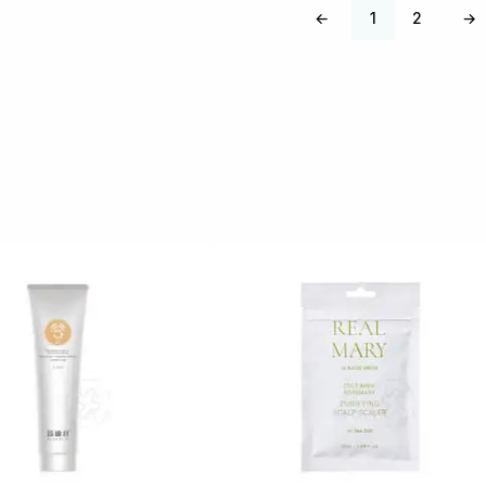
←
1
2
→