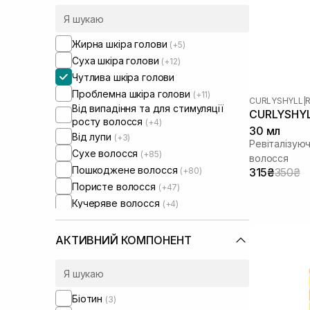
Жирна шкіра голови
(+5)
Суха шкіра голови
(+12)
Чутлива шкіра голови
Проблемна шкіра голови
(+11)
CURLYSHYLL
|
R
Від випадіння та для стимуляції
CURLYSHYLL
росту волосся
(+4)
30 мл
Від лупи
(+3)
Ревіталізуюч
Сухе волосся
(+85)
волосся
Пошкоджене волосся
(+80)
315₴
350₴
Пористе волосся
(+47)
Кучеряве волосся
(+4)
Фарбоване волосся
(+51)
Тонке волосся
(+49)
АКТИВНИЙ КОМПОНЕНТ
Ламке волосся
(+20)
Для обʼєму волосся
(+1)
Для розгладження волосся
(+13)
Біотин
(3)
Для відновлення волосся
(+30)