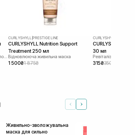
CURLYSHYLL
|
PRESTIGE LINE
CURLYSHYLL
|
REVITALIZ
л
CURLYSHYLL Nutrition Support
CURLYSHYLL Revita
Treatment 250 мл
30 мл
Крем концентрат для укріплення волосся
Відновлююча живильна маска
1 500₴
1 875₴
315₴
350₴
и
Живильно-зволожувальна
Зволожуюча 
маска для сильно
гібіскусу R