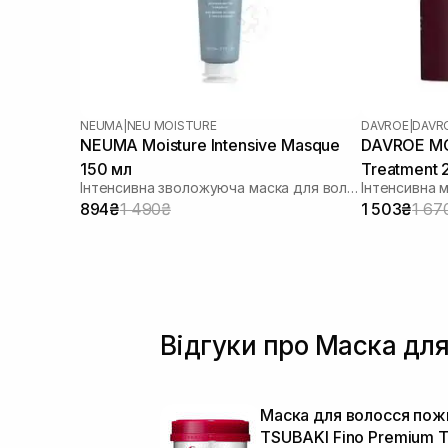
NEUMA
|
NEU MOISTURE
DAVROE
|
DAVR
NEUMA Moisture Intensive Masque
DAVROE MСT
150 мл
Treatment 
Інтенсивна зволожуюча маска для волосся
Інтенсивна 
894₴
1 490₴
1 503₴
1 67
Відгуки про Маска для
Маска для волосся пож
TSUBAKI Fino Premium 