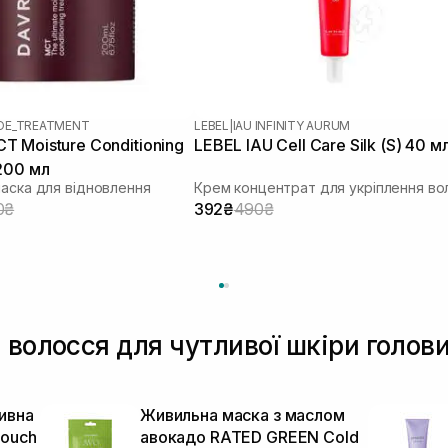
OE_TREATMENT
LEBEL
|
IAU INFINITY AURUM
 Moisture Conditioning
LEBEL IAU Cell Care Silk (S) 40 м
200 мл
маска для відновлення
0₴
392₴
490₴
 волосся для чутливої шкіри голов
ивна
Живильна маска з маслом
Touch
авокадо RATED GREEN Cold