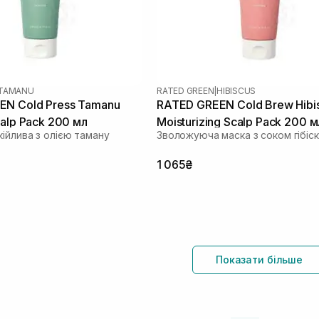
TAMANU
RATED GREEN
|
HIBISCUS
EN Cold Press Tamanu
RATED GREEN Cold Brew Hibi
calp Pack 200 мл
Moisturizing Scalp Pack 200 м
ійлива з олією таману
Зволожуюча маска з соком гібіс
1 065₴
Показати більше