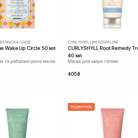
NES МАСКА-САШЕ
CURLYSHYLL
|
HEADSPA LINE
e Wake Up Circle 50 мл
CURLYSHYLL Root Remedy Tr
40 мл
а та ребалансуюча маска
Маска для шкіри голови
405₴
ПОДАРУНОК