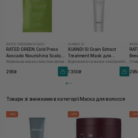
RATED GREEN
|
AVOCADO
XUANDI SI
RATE
RATED GREEN Cold Press
XUANDI SI Grain Extract
RAT
Avocado Nourishing Scalp
Treatment Mask для
Bre
Живильна маска з маслом авокадо
Відновлююча маска з екстрактом зерна
Pack 50 мл
пошкодженого волосся 300
Sca
мл
295₴
1 350₴
295
Товари зі знижками в категорії Маска для волосся
-40%
-10%
-20