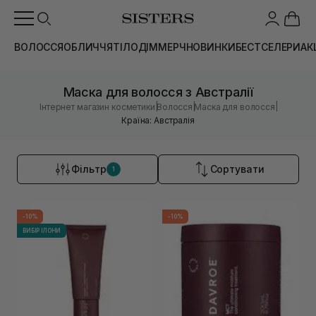
ВОЛОССЯ
ОБЛИЧЧЯ
ТІЛО
ДІМ
МЕРЧ
НОВИНКИ
БЕСТСЕЛЕРИ
АК
Маска для волосся з Австралії
|
|
|
Інтернет магазин косметики
Волосся
Маска для волосся
Країна: Австралія
Фільтр
Сортувати
1
-10%
-10%
ВИБІР ІЛОНИ