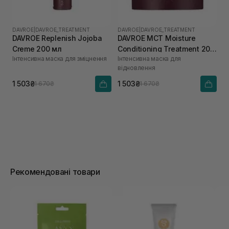
DAVROE
|
DAVROE_TREATMENT
DAVROE
|
DAVROE_TREATMENT
DAVROE Replenish Jojoba
DAVROE MСT Moisture
Creme 200 мл
Conditioning Treatment 200
Інтенсивна маска для зміцнення
Інтенсивна маска для
мл
відновлення
1 503₴
1 503₴
1 670₴
1 670₴
Рекомендовані товари