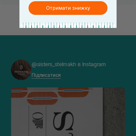
Отримати знижку
@sisters_stelmakh в Instagram
Підписатися