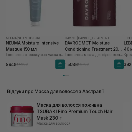
NEUMA
|
NEU MOISTURE
DAVROE
|
DAVROE_TREATMENT
LEBE
NEUMA Moisture Intensive
DAVROE MСT Moisture
LEBE
Masque 150 мл
Conditioning Treatment 200
40 
Інтенсивна зволожуюча маска для волосся
Інтенсивна маска для відновлення
мл
894₴
1 503₴
392
1 490₴
1 670₴
Відгуки про Маска для волосся з Австралії
Маска для волосся поживна
TSUBAKI Fino Premium Touch Hair
Mask 230 г
Маска для волосся