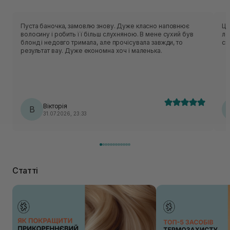
Пуста баночка, замовлю знову. Дуже класно наповнює
Цікава маск
волосину і робить її більш слухняною. В мене сухий був
ле
блонд і недовго тримала, але прочісувала завжди, то
св
результат вау. Дуже економна хоч і маленька.
Вікторія
В
31.07.2026, 23:33
Статті