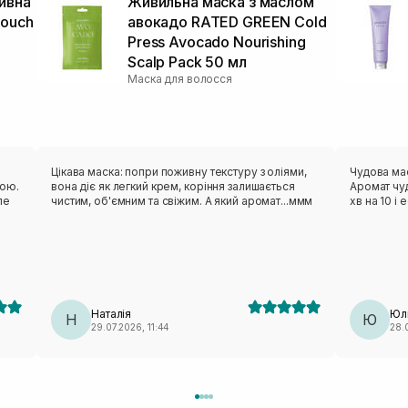
ивна
Живильна маска з маслом
Touch
авокадо RATED GREEN Cold
Press Avocado Nourishing
Scalp Pack 50 мл
Маска для волосся
Цікава маска: попри поживну текстуру з оліями,
Чудова мас
ною.
вона діє як легкий крем, коріння залишається
Аромат чу
ле
чистим, об'ємним та свіжим. А який аромат...ммм
хв на 10 і
Наталія
Юл
Н
Ю
29.07.2026, 11:44
28.