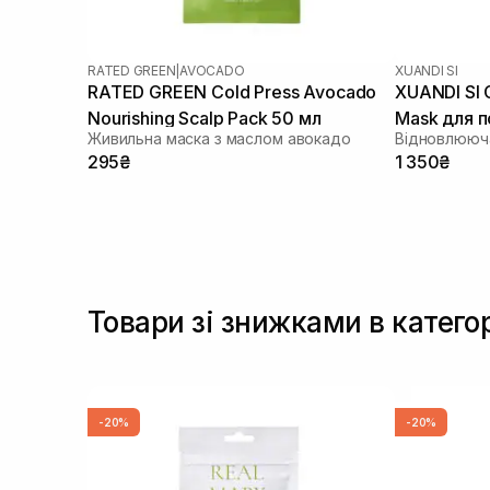
RATED GREEN
|
AVOCADO
XUANDI SI
RATED GREEN Cold Press Avocado
XUANDI SI G
Nourishing Scalp Pack 50 мл
Mask для 
Живильна маска з маслом авокадо
Відновлююча
300 мл
295₴
1 350₴
Товари зі знижками в катего
-20%
-20%