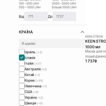
100 – 500 UAH
2000 – 5000 UAH
500 – 1000 UAH
Більше 5000 UAH
Від
До
КРАЇНА
KEEN STROK
KEEN STROK
1000 мл
Маска для г
Ізраїль
(+3)
пошкоджено
Іспанія
1 737₴
Італія
(+27)
Австралія
(+2)
Китай
(+1)
Корея
(+39)
Німеччина
(+1)
США
(+8)
Україна
(+2)
Швеція
(+6)