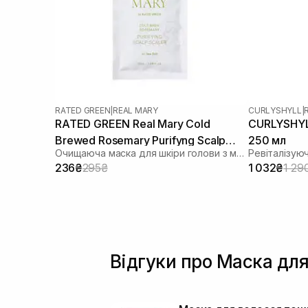
RATED GREEN
|
REAL MARY
CURLYSHYLL
|
RATED GREEN Real Mary Cold
CURLYSHYLL
Brewed Rosemary Purifyng Scalp
250 мл
Очищаюча маска для шкіри голови з морською сіллю
Scaler 50 мл
236₴
295₴
1 032₴
1 29
Відгуки про Маска для 