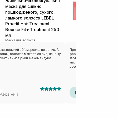
Живильно-зволожувальна
Зволожуюча 
маска для сильно
гібіскусу R
пошкодженого, сухого,
Brew Hibiscus
ламкого волосся LEBEL
Scalp Pack 5
Маска для воло
Proedit Hair Treatment
Bounce Fit+ Treatment 250
мл
Маска для волосся
ка, великий обʼєм, розхід не великий.
Прекрасна маска. Нанесла її з
довий, волосся мʼяке та сяюче, наношу
фарбування, бо хотіла заспокої
 ефект неймовірний. Рекомендую!
зволожити волосся пошкоджен
маска чудово впоралась з зав
розсипчасте і блискуче. Не ві
чи жорсткості. Маска красивого рожевого
кольору, пахне розою.Я дуже
ефектом.
ія
Тетяна
Т
07.2026, 09:19
26.07.2026, 20:57