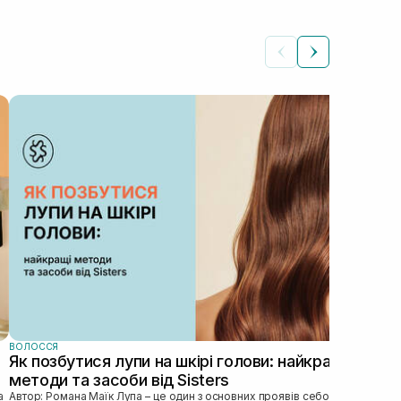
ВОЛ
Ма
ви
пр
Гла
пра
том
догл
ВОЛОССЯ
Як позбутися лупи на шкірі голови: найкращі
методи та засоби від Sisters
Автор: Романа Маїк Лупа – це один з основних проявів себорейного