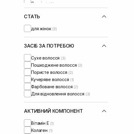
Японія
(+19)
СТАТЬ
для жінок
(3)
ЗАСІБ ЗА ПОТРЕБОЮ
Сухе волосся
(3)
Пошкоджене волосся
(2)
Пористе волосся
(2)
Кучеряве волосся
(1)
Фарбоване волосся
(2)
Для відновлення волосся
(3)
АКТИВНИЙ КОМПОНЕНТ
Вітамін Е
(1)
Колаген
(1)