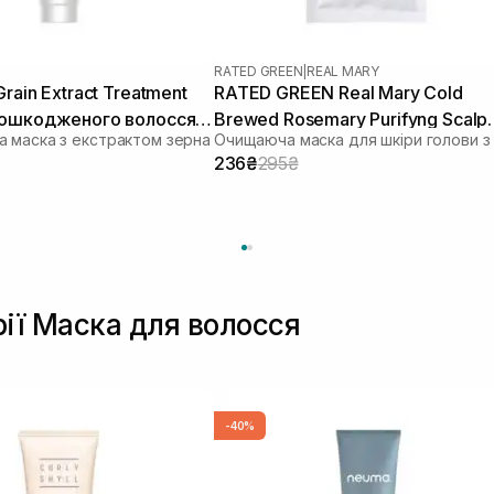
RATED GREEN
|
REAL MARY
rain Extract Treatment
RATED GREEN Real Mary Cold
пошкодженого волосся
Brewed Rosemary Purifyng Scalp
 маска з екстрактом зерна
Scaler 50 мл
236₴
295₴
рії Маска для волосся
-40%