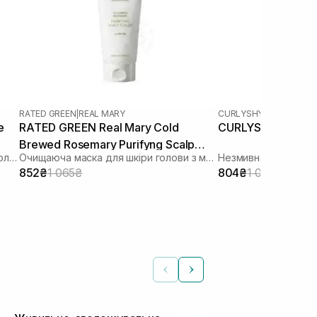
RATED GREEN
|
REAL MARY
CURLYSHYLL
|
PRESTIGE
e
RATED GREEN Real Mary Cold
CURLYSHYLL Hair 
Brewed Rosemary Purifyng Scalp
Інтенсивна зволожуюча маска для волосся
Очищаюча маска для шкіри голови з морською сіллю
Scaler 200 мл
852₴
1 065₴
804₴
1 005₴