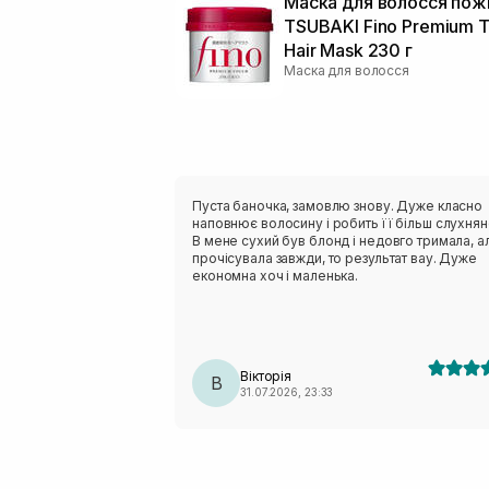
Маска для волосся пож
TSUBAKI Fino Premium 
Hair Mask 230 г
Маска для волосся
Пуста баночка, замовлю знову. Дуже класно
наповнює волосину і робить її більш слухня
В мене сухий був блонд і недовго тримала, а
прочісувала завжди, то результат вау. Дуже
економна хоч і маленька.
Вікторія
В
31.07.2026, 23:33