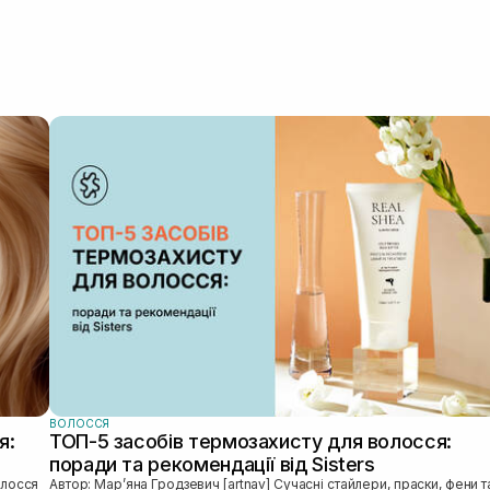
ВОЛОССЯ
я:
ТОП-5 засобів термозахисту для волосся:
поради та рекомендації від Sisters
Автор: Марʼяна Гродзевич [artnav] Сучасні стайлери, праски, фени та