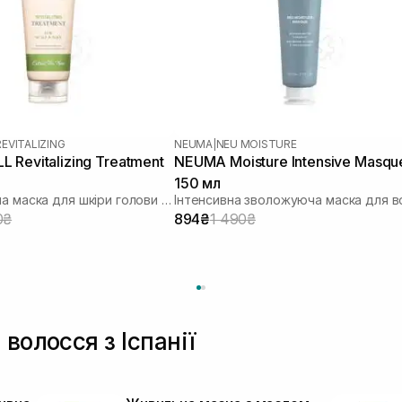
REVITALIZING
NEUMA
|
NEU MOISTURE
 Revitalizing Treatment
NEUMA Moisture Intensive Masqu
150 мл
Ревіталізуюча маска для шкіри голови та волосся
0₴
894₴
1 490₴
волосся з Іспанії