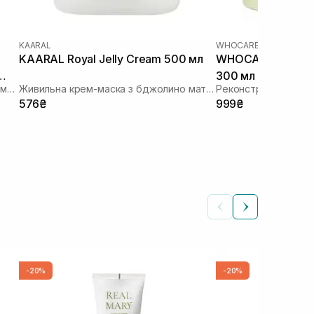
KAARAL
WHOCARES
KAARAL Royal Jelly Cream 500 мл
WHOCARES Hair T
300 мл
Очищаюча маска для шкіри голови з морською сіллю
Живильна крем-маска з бджолино маточним молочком
Реконструююча мас
576₴
999₴
-20%
-20%