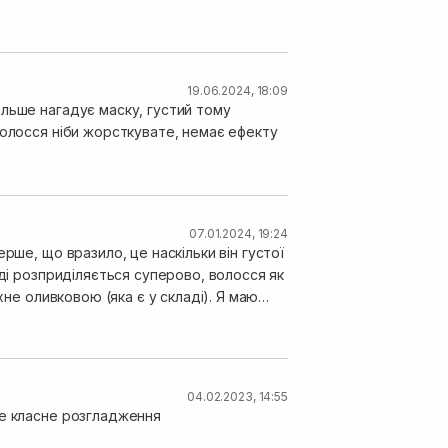
19.06.2024, 18:09
льше нагадує маску, густий тому
волосся ніби жорсткувате, немає ефекту
07.01.2024, 19:24
рше, що вразило, це наскільки він густої
оді розприділяється суперово, волосся як
хне оливковою (яка є у складі). Я маю
деньке 😋 Рекомендую)
04.02.2023, 14:55
же класне розгладження