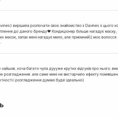
нчиків ніби й не було, дуже доглянуте. Взагалі, жодна маска ще 
в м'ягкості волосся - волосся дещо жорсте і щільне, але на мо
 ефект вирівнювання.
vines:) вирішила розпочати своє знайомство з Davines з цього 
оплення до даного бренду❤️ Кондиціонер більше нагадує маску,
их масок, запах мені нагадує мило, але приємний)) моє волосся 
ьтат вражає - волосся неймовірно розсипчасте, пряме без утюжк
нчиків ніби й не було, дуже доглянуте. Взагалі, жодна маска ще 
в м'ягкості волосся - волосся дещо жорсте і щільне, але на мо
 ефект вирівнювання.
 зайшов. хоча багато чула дуууже крутих відгуків про нього. в
ьше розгладження. але саме мені не вистарчило ефекту помякшен
отності і розгладження думаю буде ідеально)
ь