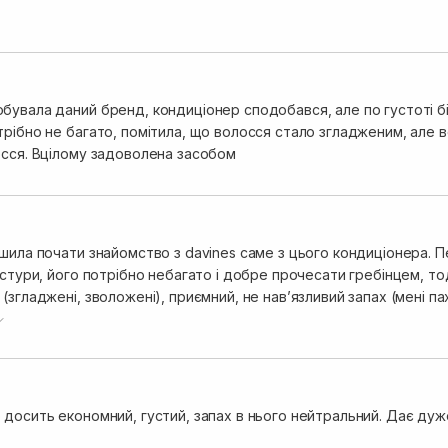
бувала даний бренд, кондиціонер сподобався, але по густоті бі
трібно не багато, помітила, що волосся стало згладженим, але 
осся. Вцілому задоволена засобом
шила почати знайомство з davines саме з цього кондиціонера. Пе
кстури, його потрібно небагато і добре прочесати гребінцем, т
(згладжені, зволожені), приємний, не навʼязливий запах (мені па
ристе волосся, тому в поєднанні з брашем отримує рівне і гла
 досить економний, густий, запах в нього нейтральний. Дає ду