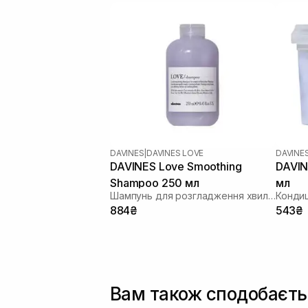
DAVINES
|
DAVINES LOVE
DAVINE
DAVINES Love Smoothing
DAVIN
Shampoo 250 мл
мл
Шампунь для розгладження хвилястого волосся
884₴
543₴
Вам також сподобаєть