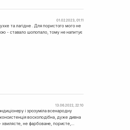
01.02.2023, 01:11
пухке та лагідне . Для пористого мого не
гою - ставало шопопало, тому не напитує
13.06.2022, 22:10
кондиціонеру і зрозуміла всенародну
 консистенція воскоподібна, дуже дивна
- хвилясте, не фарбоване, пористе,
а, плотне і блискуче. "Ялиночки" з