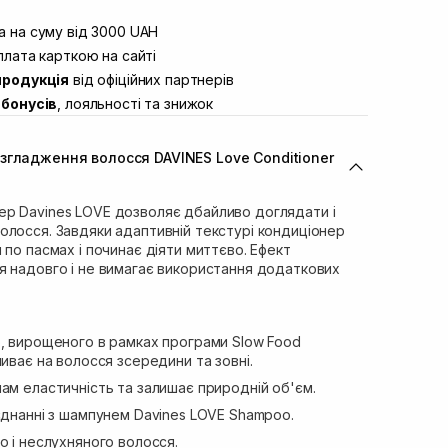
штою
Немає в наявності!
вул. Винниченка 4
 на суму від 3000 UAH
Немає в наявності!
ул. Академіка Підстригача, 1В
лата карткою на сайті
Немає в наявності!
продукція
від офіційних партнерів
ул. Івана Франка 36
В наявності
бонусів
, лояльності та знижок
вул. Степана Бандери 45
В наявності
л. 16-го Липня, 15
Немає в наявності!
згладження волосся DAVINES Love Conditioner
ул. Кулика і Гудачека 23 (ТЦ
Немає в наявності!
р Davines LOVE дозволяє дбайливо доглядати і
олосся. Завдяки адаптивній текстурі кондиціонер
 по пасмах і починає діяти миттєво. Ефект
я надовго і не вимагає використання додаткових
о, вирощеного в рамках програми Slow Food
ливає на волосся зсередини та зовні.
ам еластичність та залишає природній об'єм.
єднанні з шампунем Davines LOVE Shampoo.
о і неслухняного волосся.