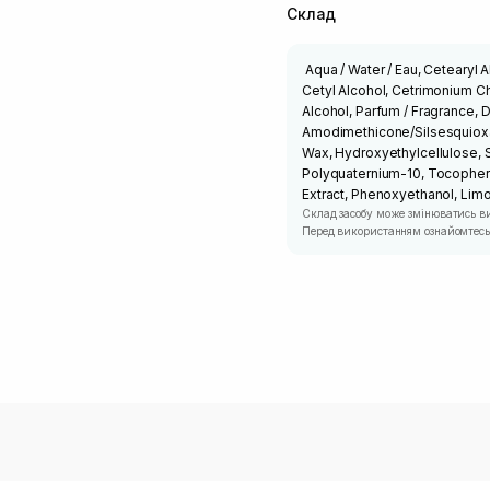
Склад
Aqua / Water / Eau, Cetearyl 
Cetyl Alcohol, Cetrimonium C
Alcohol, Parfum / Fragrance, Di
Amodimethicone/Silsesquioxan
Wax, Hydroxyethylcellulose, 
Polyquaternium-10, Tocopherol
Extract, Phenoxyethanol, Limon
Склад засобу може змінюватись в
Перед використанням ознайомтесь 