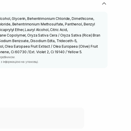
Alcohol, Glycerin, Behentrimonium Chloride, Dimethicone,
hloride, Behentrimonium Methosulfate, Panthenol, Benzyl
caprylyl Ether, Lauryl Alcohol, Citric Acid,
e Copolymer, Oryza Sativa Cera / Oryza Sativa (Rice) Bran
Sodium Benzoate, Disodium Edta, Trideceth-5,
, Olea Europaea Fruit Extract / Olea Europaea (Olive) Fruit
ene, Ci 60730 / Ext. Violet 2, Ci 19140 / Yellow 5.
иробником.
з інформацією на упаковці.