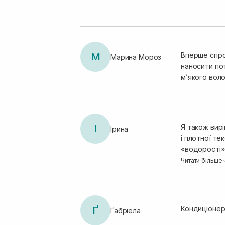
М
Вперше спро
Марина Мороз
наносити по
мʼякого вол
І
Я також вирі
Ірина
і плотної те
«водорості» 
хвилясте по
Читати більше
Ґ
Кондиціонер
Ґабріела