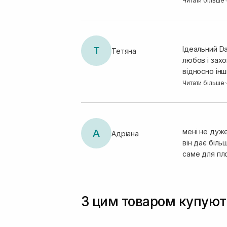
Читати більше
посічених кі
для любителі
досягається
Т
Ідеальний Da
Тетяна
любов і зах
відносно інш
ламке. Резул
Читати більше
посічених кі
для любителі
досягається
А
мені не дуже
Адріана
він дає біл
саме для пл
З цим товаром купуют