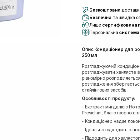
Доставка Новою По
Безкоштовна
Самовивіз м. Луцьк, 
доставка
Самовивіз м. Львів, в
Безпечна
та швидка оп
(Duck’s Lake)
Лише
сертифікована 
Самовивіз м. Львів, в
Персональна
система 
Самовивіз м. Львів, 
Самовивіз м. Рівне, ву
Опис Кондиціонер для ро
Самовивіз м. Рівне, в
250 мл
Екватор)
Розгладжуючий кондиціоне
розгладжувати хвилясте в
рівномірно розподіляється
розгладження зберігаєтьс
стайлінгових засобів.
Особливості продукту:
- Екстракт мигдалю з Нот
Presidium, благотворно вп
- Кондиціонер надає локон
- Ідеально підходить в по
- Підходить для хвилястог