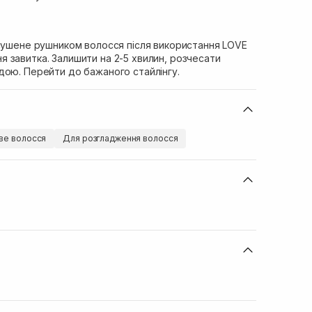
дсушене рушником волосся після використання LOVE
 завитка. Залишити на 2-5 хвилин, розчесати
дою. Перейти до бажаного стайлінгу.
ве волосся
Для розгладження волосся