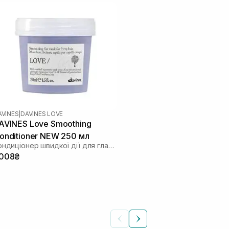
AVINES
|
DAVINES LOVE
AVINES Love Smoothing
onditioner NEW 250 мл
Кондиціонер швидкої дії для гладкості неслухняного волосся
 008₴