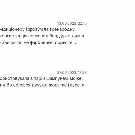
не давала мені саме такого ефекту. Однак,
ю думку, саме за рахунок цього
13.06.2022, 22:10
кондиціонеру і зрозуміла всенародну
 консистенція воскоподібна, дуже дивна
- хвилясте, не фарбоване, пористе,
а, плотне і блискуче. "Ялиночки" з
не давала мені саме такого ефекту. Однак,
ю думку, саме за рахунок цього
07.06.2022, 12:53
икористовувала в парі з шампунем. може
ня. бо волосся дуууже жорстке і сухе. а