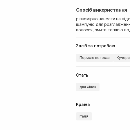
Спосіб використання
рівномірно нанести на пі
шампуню для розгладження
волосся, змити теплою во
Засіб за потребою
Пористе волосся
Кучеря
Стать
для жінок
Країна
Італія