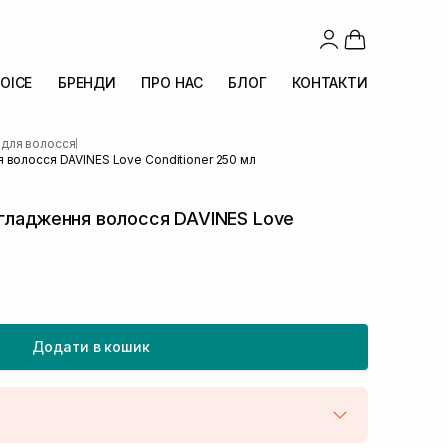
OICE
БРЕНДИ
ПРО НАС
БЛОГ
КОНТАКТИ
 для волосся
|
 волосся DAVINES Love Conditioner 250 мл
згладження волосся DAVINES Love
Додати в кошик