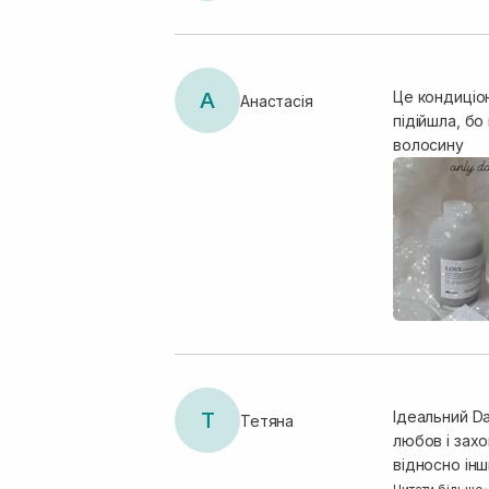
А
Це кондиціон
Анастасія
підійшла, бо
волосину
Т
Ідеальний Da
Тетяна
любов і зах
відносно інш
ламке. Резул