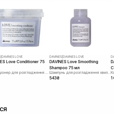
S
|
DAVINES LOVE
DAVINES
|
DAVINES LOVE
D
ES Love Conditioner 75
DAVINES Love Smoothing
D
Shampoo 75 мл
C
Кондиціонер для розгладження волосся
Шампунь для розгладження хвилястого волосся
543₴
1
ся