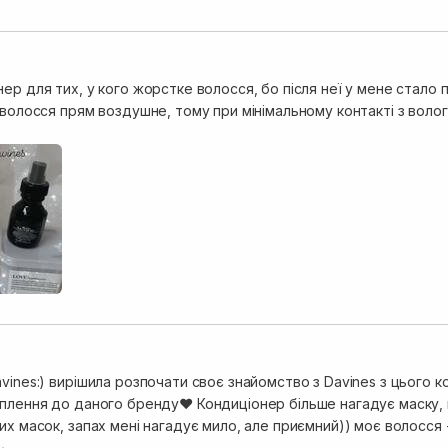
ер для тих, у кого жорстке волосся, бо після неї у мене стало 
 волосся прям воздушне, тому при мінімальному контакті з воло
vines:) вирішила розпочати своє знайомство з Davines з цього 
оплення до даного бренду❤️ Кондиціонер більше нагадує маску,
их масок, запах мені нагадує мило, але приємний)) моє волосся 
ьтат вражає - волосся неймовірно розсипчасте, пряме без утюжк