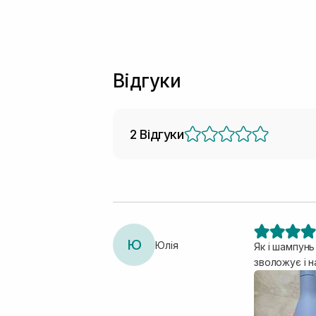
Відгуки
2 Відгуки
Ю
Юлія
Як і шампунь
зволожує і н