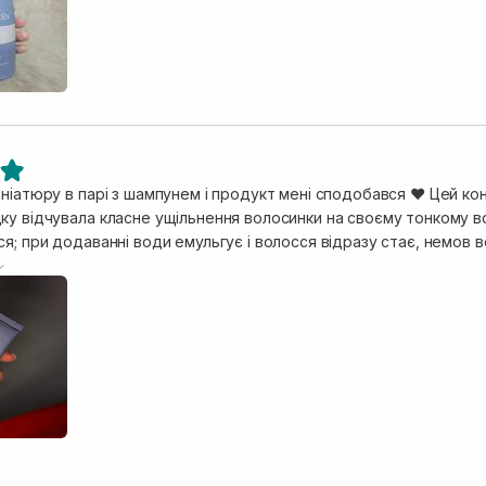
ніатюру в парі з шампунем і продукт мені сподобався ❤️ Цей ко
у відчувала класне ущільнення волосинки на своєму тонкому вол
ся; при додаванні води емульгує і волосся відразу стає, немов
мат, який після сушки пахне досить ніжно.