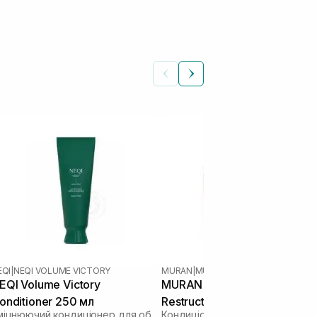
EQI
|
NEQI VOLUME VICTORY
MURAN
|
MURAN SILKY
EQI Volume Victory
MURAN Silky 07 Hydrating
onditioner 250 мл
Restructuring Conditioner 25
Зміцнюючий кондиціонер для об'єму