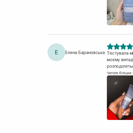
Е
Елена Барановська
Тестувала мі
моєму випадк
розподілять
приємний аро
Читати більше