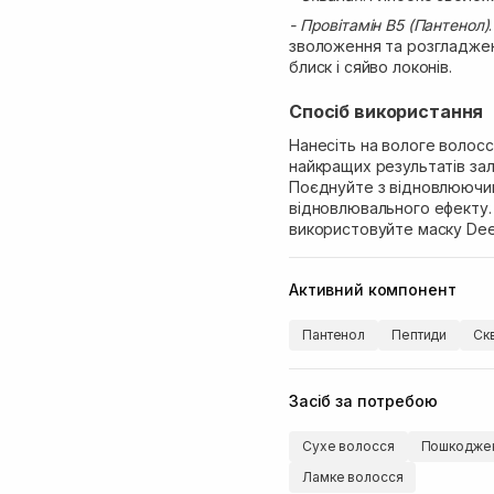
- Провітамін В5 (Пантенол)
зволоження та розгладже
блиск і сяйво локонів.
Спосіб використання
Нанесіть на вологе волосс
найкращих результатів зал
Поєднуйте з відновлюючим 
відновлювального ефекту.
використовуйте маску Deep
Активний компонент
Пантенол
Пептиди
Ск
Засіб за потребою
Сухе волосся
Пошкоджен
Ламке волосся