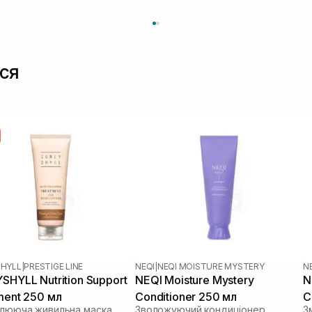
ся
HYLL
|
PRESTIGE LINE
NEQI
|
NEQI MOISTURE MYSTERY
N
SHYLL Nutrition Support
NEQI Moisture Mystery
N
ment 250 мл
Conditioner 250 мл
C
влююча живильна маска
Зволожуючий кондиціонер