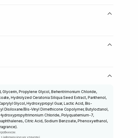
l, Glycerin, Propylene Glycol, Behentrimonium Chloride,
oate, Hydrolyzed Ceratonia Siliqua Seed Extract, Panthenol,
aprylyl Glycol, Hydroxypropyl Guar, Lactic Acid, Bis-
 Disiloxane/Bis-Vinyl Dimethicone Copolymer, Butyloctanol,
 Hydroxypropyltrimonium Chloride, Polyquaternium-7,
aphthalenes, Citric Acid, Sodium Benzoate, Phenoxyethanol,
ragrance).
иробником.
з інформацією на упаковці.