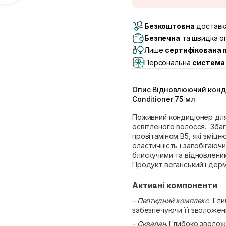
Доставка Новою По
Безкоштовна
Самовивіз м. Луцьк, 
доставка
Самовивіз м. Львів, в
Безпечна
та швидка оп
Lake)
Лише
сертифікована 
Самовивіз м. Львів, в
Персональна
система 
Самовивіз м. Львів, 
Самовивіз м. Рівне, ву
Опис Відновлюючий конд
Самовивіз м. Рівне, в
Conditioner 75 мл
Поживний кондиціонер для
освітленого волосся. Зба
провітаміном B5, які змі
еластичність і запобігаючи
блискучими та відновлени
Продукт веганський і дер
Активні компоненти
- Пептидний комплекс.
Гли
забезпечуючи її зволоженн
- Сквалан
. Глибоко зволож