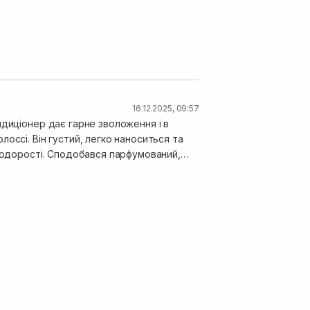
16.12.2025, 09:57
ндиціонер дає гарне зволоження і в
оссі. Він густий, легко наноситься та
 водорості. Сподобався парфумований,