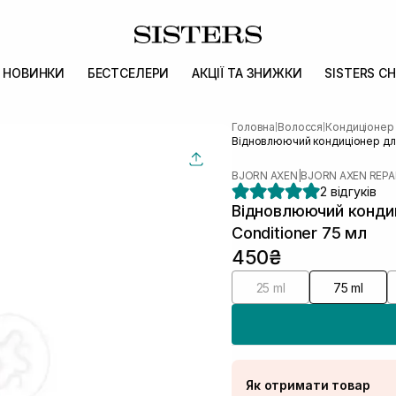
НОВИНКИ
БЕСТСЕЛЕРИ
АКЦІЇ ТА ЗНИЖКИ
SISTERS CH
Головна
Волосся
Кондиціонер
|
|
Відновлюючий кондиціонер для
BJORN AXEN
|
BJORN AXEN REPA
2 відгуків
Відновлюючий конди
Conditioner 75 мл
450₴
25 ml
75 ml
Як отримати товар