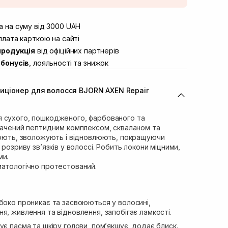
штою
В наявності
вул. Винниченка 4
 на суму від 3000 UAH
В наявності
ул. Академіка Підстригача, 1В (Duck’s
лата карткою на сайті
В наявності
продукція
від офіційних партнерів
ул. Івана Франка 36
В наявності
бонусів
, лояльності та знижок
вул. Степана Бандери 45
В наявності
л. 16-го Липня, 15
В наявності
иціонер для волосся BJORN AXEN Repair
ул. Кулика і Гудачека 23 (ТЦ Екватор)
В наявності
 сухого, пошкодженого, фарбованого та
гачений пептидним комплексом, скваланом та
цнюють, зволожують і відновлюють, покращуючи
 розриву зв’язків у волоссі. Робить локони міцними,
ми.
матологічно протестований.
боко проникає та засвоюються у волосині,
я, живлення та відновлення, запобігає ламкості.
ує пасма та шкіру голови, пом’якшує, додає блиск.