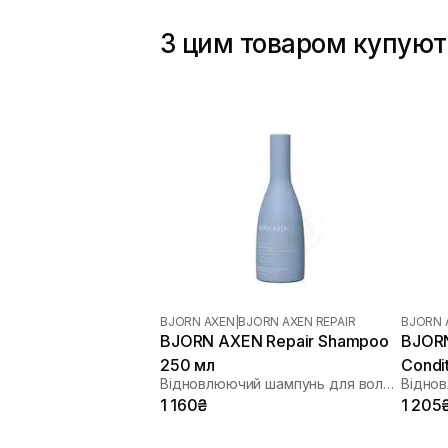
З цим товаром купуют
BJORN AXEN
|
BJORN AXEN REPAIR
BJORN 
BJORN AXEN Repair Shampoo
BJORN
250 мл
Condi
Відновлюючий шампунь для волосся
1 160₴
1 205