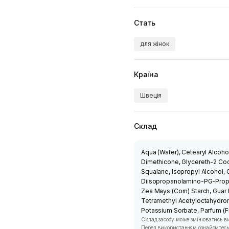
Стать
для жінок
Країна
Швеція
Склад
Aqua (Water), Cetearyl Alcoho
Dimethicone, Glycereth-2 Coc
Squalane, Isopropyl Alcohol, C
Diisopropanolamino-PG-Propyl
Zea Mays (Corn) Starch, Guar
Tetramethyl Acetyloctahydron
Potassium Sorbate, Parfum (F
Склад засобу може змінюватись в
Перед використанням ознайомтесь 