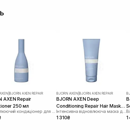
ь
AXEN
|
BJORN AXEN REPAIR
BJORN AXEN
|
BJORN AXEN REPAIR
B
 AXEN Repair
BJORN AXEN Deep
B
tioner 250 мл
Conditioning Repair Hair Mask
S
Відновлюючий кондиціонер для волосся
Інтенсивна відновлююча маска для волосся
200 мл
₴
1 310₴
1