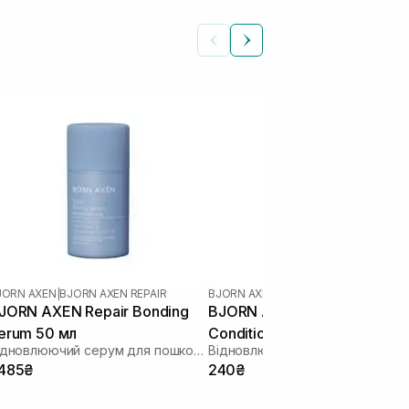
JORN AXEN
|
BJORN AXEN REPAIR
BJORN AXEN
|
BJORN AXEN REPAIR
JORN AXEN Repair Bonding
BJORN AXEN Repair
erum 50 мл
Conditioner 25 мл
Відновлюючий серум для пошкодженого волосся
 485₴
240₴