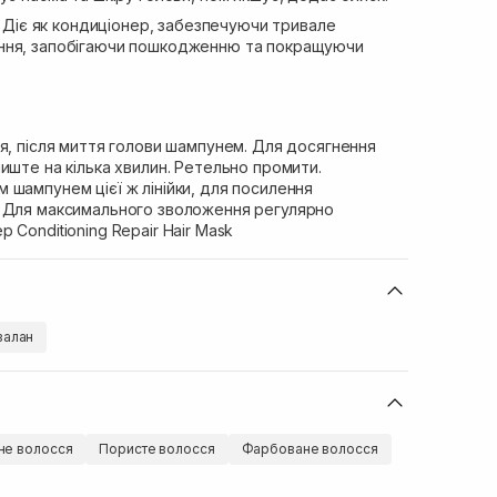
. Діє як кондиціонер, забезпечуючи тривале
ння, запобігаючи пошкодженню та покращуючи
я, після миття голови шампунем. Для досягнення
иште на кілька хвилин. Ретельно промити.
шампунем цієї ж лінійки, для посилення
 Для максимального зволоження регулярно
 Conditioning Repair Hair Mask
валан
е волосся
Пористе волосся
Фарбоване волосся