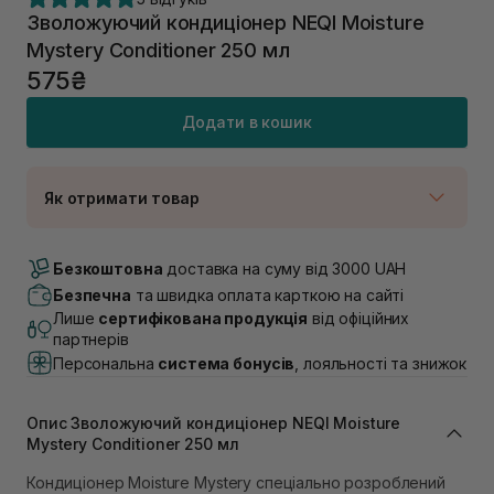
Зволожуючий кондиціонер NEQI Moisture
Mystery Conditioner 250 мл
575₴
Додати в кошик
Як отримати товар
Доставка Новою Поштою
В наявності
Безкоштовна
доставка на суму від 3000 UAH
Самовивіз м. Луцьк, вул. Винниченка 4
Безпечна
та швидка оплата карткою на сайті
В наявності
Лише
сертифікована продукція
від офіційних
Самовивіз м. Львів, вул. Академіка Підстригача, 1В
партнерів
(Duck’s Lake)
Персональна
система бонусів
, лояльності та знижок
Немає в наявності!
Самовивіз м. Львів, вул. Івана Франка 36
В наявності
Опис Зволожуючий кондиціонер NEQI Moisture
Самовивіз м. Львів, вул. Степана Бандери 45
Mystery Conditioner 250 мл
В наявності
Кондиціонер Moisture Mystery спеціально розроблений
Самовивіз м. Рівне, вул. 16-го Липня, 15