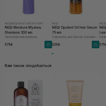
NEQI
|
NEQI MOISTURE MYSTERY
NEQI
NEQI
NEQI Moisture Mystery
NEQI Opulent Oil Hair Serum
NEQ
Shampoo 330 мл
75 мл
Lea
Зволожуючий шампунь
Cироватка для блиску та шовковистості волосся
575₴
525₴
575
Вам також сподобається