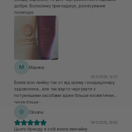
добре. Волосинку пригладжує, розчісування
полегшує.
М
Маряна
26.11.2025, 12:27
Взяла всю лінійку так от від крему і кондиціонеру
задоволена , але так варто чергувати з
потужнішими засобами адже більше косметичний
ефект, про те як власниця пористого волосся то і
Читати більше
цей ефект хороший бо часто дорожчі засоби не
O
Oksana
дають згладжування.
19.11.2025, 13:50
Цього бренду я собі взяла звичайну