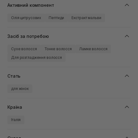
Активний компонент
Олія цитрусових
Пептиди
Екстракт мальви
Засіб за потребою
Сухе волосся
Тонке волосся
Ламке волосся
Для розгладження волосся
Стать
для жінок
Країна
Італія