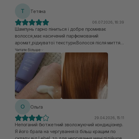
Т
Тетяна
06.07.2026, 16:39
Шампунь гарно піниться і добре промиває
волосся,має насичений парфюмований
аромат,рідкуватої текстури.Волосся після миття
цим шампунем чудово зволожене,
Читати більше
наповнене,розсипчасте,мʼяке і приємне на дотик.
Кондиціонер також має насичений парфюмований
аромат,вже густої кремової текстури,легко
наносити і розподіляти на волосся.Дає гарне
зволоження волосині,згладжує посічені волосинки
по довжині,волосся
мʼякеньке,структуроване(волосинка в
волосинку),гарно лежить,наче спадає. Для
О
Ольга
тонкого ламкого волосся чудовий догляд❤️
29.04.2026, 15:11
Непоганий бютжетний зволожуючий кондиціонер.
Я його брала на чергування із більш кращим по
складу від Lebel, то для чергування мені підійшов