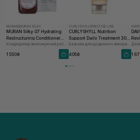
MURAN
|
MURAN SILKY
CURLYSHYLL
|
PRESTIGE LINE
DAVR
MURAN Silky 07 Hydrating
CURLYSHYLL Nutrition
DAV
Restructuring Conditioner
Support Daily Treatment 30
Revi
Кондиціонер зволожуючий реструктуруючий для волосся
Бальзам для щоденного використання для пошкодженого волосся
250 мл
мл
мл
1 550₴
405₴
1 6