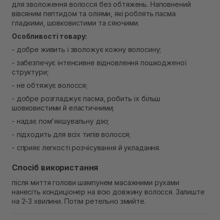
для зволоження волосся без обтяжень. Наповнений
В наявності
вівсяним пептидом та оліями, які роблять пасма
Самовивіз м. Рівне, вул. Кулика і Гудачека 23 (ТЦ
гладкими, шовковистими та сяючими.
Екватор)
В наявності
Особливості товару:
- добре живить і зволожує кожну волосину;
- забезпечує інтенсивне відновлення пошкодженої
структури;
- не обтяжує волосся;
- добре розгладжує пасма, робить їх більш
шовковистими й еластичними;
- надає пом'якшувальну дію;
- підходить для всіх типів волосся;
- сприяє легкості розчісування й укладання.
Спосіб використання
після миття голови шампунем масажними рухами
нанесіть кондиціонер на всю довжину волосся. Залиште
на 2-3 хвилини. Потім ретельно змийте.