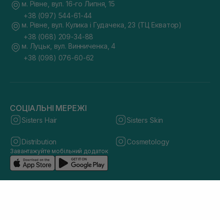
м. Рівне, вул. 16-го Липня, 15
+38 (097) 544-61-44
м. Рівне, вул. Кулика і Гудачека, 23 (ТЦ Екватор)
+38 (068) 209-34-88
м. Луцьк, вул. Винниченка, 4
+38 (098) 076-60-62
СОЦІАЛЬНІ МЕРЕЖІ
Sisters Hair
Sisters Skin
Distribution
Cosmetology
Завантажуйте мобільний додаток
© 2026 sisters.co.ua. Всі права захищено