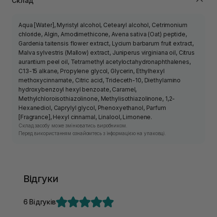
Склад
Aqua [Water], Myristyl alcohol, Cetearyl alcohol, Cetrimonium
chloride, Algin, Amodimethicone, Avena sativa (Oat) peptide,
Gardenia taitensis flower extract, Lycium barbarum fruit extract,
Malva sylvestris (Mallow) extract, Juniperus virginiana oil, Citrus
aurantium peel oil, Tetramethyl acetyloctahydronaphthalenes,
C13-15 alkane, Propylene glycol, Glycerin, Ethylhexyl
methoxycinnamate, Citric acid, Trideceth-10, Diethylamino
hydroxybenzoyl hexyl benzoate, Caramel,
Methylchloroisothiazolinone, Methylisothiazolinone, 1,2-
Hexanediol, Caprylyl glycol, Phenoxyethanol, Parfum
[Fragrance], Hexyl cinnamal, Linalool, Limonene.
Склад засобу може змінюватись виробником.
Перед використанням ознайомтесь з інформацією на упаковці.
Відгуки
6 Відгуків