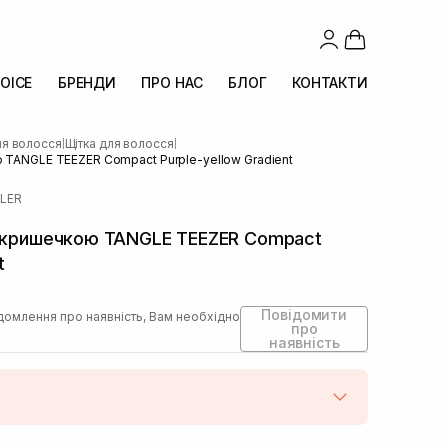
OICE
БРЕНДИ
ПРО НАС
БЛОГ
КОНТАКТИ
ля волосся
Щітка для волосся
|
|
ю TANGLE TEEZER Compact Purple-yellow Gradient
LER
з кришечкою TANGLE TEEZER Compact
t
Повідомити
домлення про наявність, Вам необхідно
про
наявність
штою
Немає в наявності!