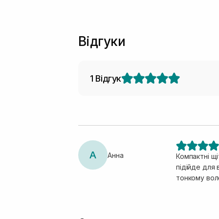
Відгуки
1 Відгук
А
Анна
Компактні щ
підійде для 
тонкому вол