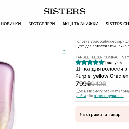
НОВИНКИ
БЕСТСЕЛЕРИ
АКЦІЇ ТА ЗНИЖКИ
SISTERS CH
Головна
Волосся
Аксесуари д
|
|
Щітка для волосся з кришечко
TANGLE TEEZER
|
COMPACT STY
1 відгуків
Щітка для волосся 
Purple-yellow Gradien
799₴
940₴
Щоб мати змогу отримати пові
увійти
або
зареєструватися
.
Як отримати товар
Доставка Новою По