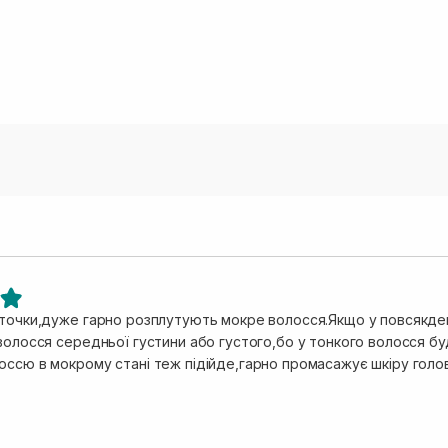
іточки,дуже гарно розплутують мокре волосся.Якщо у повсякде
волосся середньої густини або густого,бо у тонкого волосся бу
оссю в мокрому стані теж підійде,гарно промасажує шкіру голо