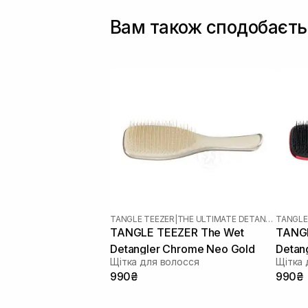
Вам також сподобаєть
TANGLE TEEZER
|
THE ULTIMATE DETANGLER
TANGLE
TANGLE TEEZER The Wet
TANGL
Detangler Chrome Neo Gold
Detan
Щітка для волосся
Щітка 
Wears
990₴
990₴