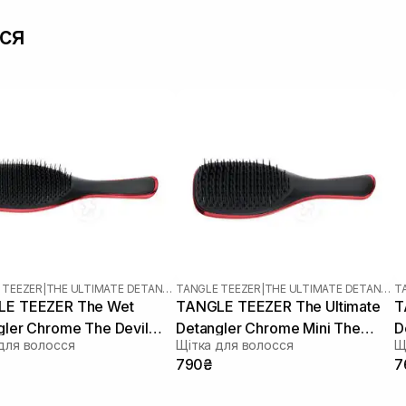
ся
 TEEZER
|
THE ULTIMATE DETANGLER
TANGLE TEEZER
|
THE ULTIMATE DETANGLER MINI
T
E TEEZER The Wet
TANGLE TEEZER The Ultimate
T
gler Chrome The Devil
Detangler Chrome Mini The
D
для волосся
Щітка для волосся
Щ
 Prada
Devil Wears Prada
790₴
7