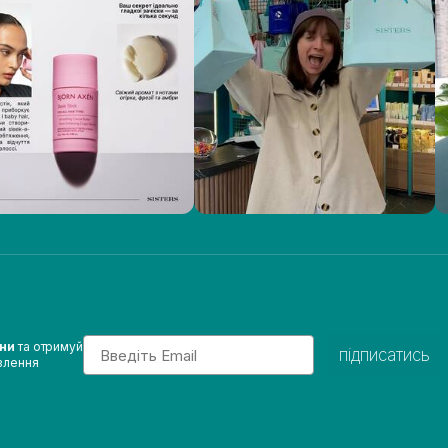
Email
ини
та отримуй
підписатись
влення