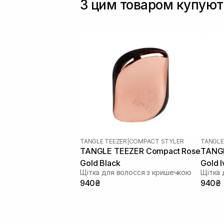
З цим товаром купуют
TANGLE TEEZER
|
COMPACT STYLER
TANGLE
TANGLE TEEZER Compact Rose
TANGLE TE
Gold Black
Gold I
Щітка для волосся з кришечкою
Щітка 
940₴
940₴