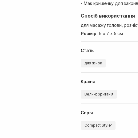
- Має кришечку для закрив
Спосіб використання
для масажу голови, розчіс
Розмір:
9 х 7 х 5 см
Стать
для жінок
Країна
Великобританія
Серія
Compact Styler