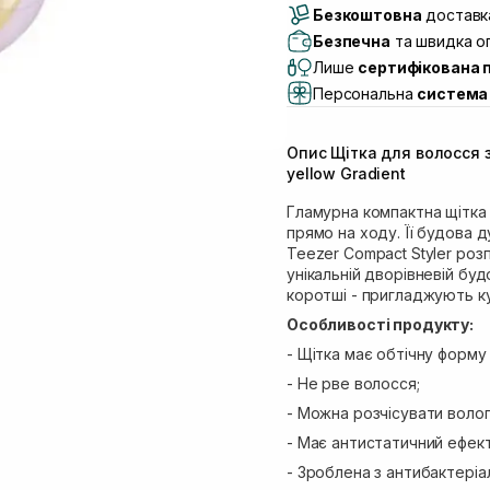
Безкоштовна
Самовивіз м. Луцьк, 
доставка
Самовивіз м. Львів, в
Безпечна
та швидка оп
(Duck’s Lake)
Лише
сертифікована 
Самовивіз м. Львів, в
Персональна
система 
Самовивіз м. Львів, 
Самовивіз м. Рівне, ву
Опис Щітка для волосся 
Самовивіз м. Рівне, в
yellow Gradient
Екватор)
Гламурна компактна щітка 
прямо на ходу. Її будова д
Teezer Compact Styler розп
унікальній дворівневій буд
коротші - пригладжують ку
Особливості продукту:
- Щітка має обтічну форму 
- Не рве волосся;
- Можна розчісувати волог
- Має антистатичний ефект
- Зроблена з антибактеріа