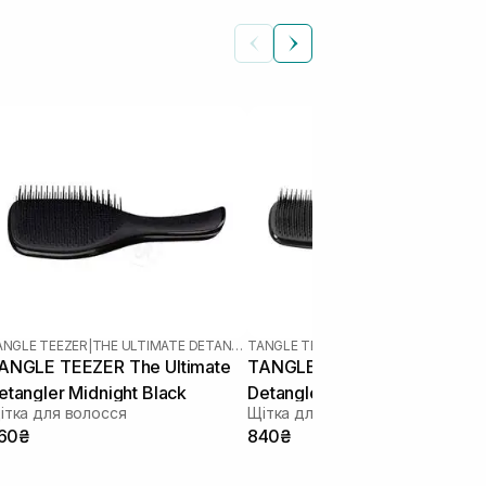
ANGLE TEEZER
|
THE ULTIMATE DETANGLER
TANGLE TEEZER
|
TANGLE TEEZER LAR
ANGLE TEEZER The Ultimate
TANGLE TEEZER The Ultimat
etangler Midnight Black
Detangler Large Black Gloss
ітка для волосся
Щітка для волосся
60₴
840₴