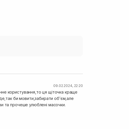
09.02.2024, 22:20
нне користування,то ця щіточка краще
де,так би мовити,забирати обʼєм,але
ви та прочеше улюблені масочки.