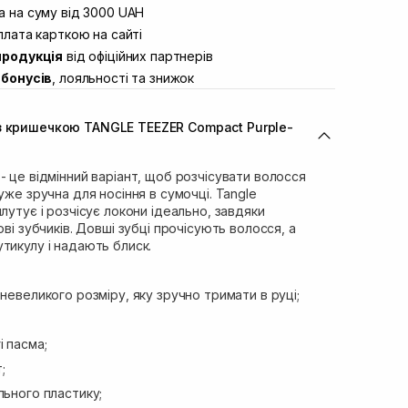
вул. Винниченка 4
 на суму від 3000 UAH
Немає в наявності!
ул. Академіка Підстригача, 1В
лата карткою на сайті
Немає в наявності!
продукція
від офіційних партнерів
ул. Івана Франка 36
Немає в наявності!
бонусів
, лояльності та знижок
вул. Степана Бандери 45
Немає в наявності!
л. 16-го Липня, 15
Немає в наявності!
з кришечкою TANGLE TEEZER Compact Purple-
ул. Кулика і Гудачека 23 (ТЦ
Немає в наявності!
- це відмінний варіант, щоб розчісувати волосся
уже зручна для носіння в сумочці. Tangle
лутує і розчісує локони ідеально, завдяки
ові зубчиків. Довші зубці прочісують волосся, а
тикулу і надають блиск.
невеликого розміру, яку зручно тримати в руці;
і пасма;
;
льного пластику;