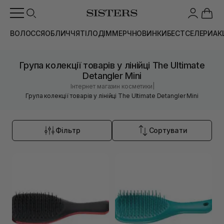
ВОЛОССЯ
ОБЛИЧЧЯ
ТІЛО
ДІМ
МЕРЧ
НОВИНКИ
БЕСТСЕЛЕРИ
АК
Група колекції товарів у лінійці The Ultimate
Detangler Mini
|
Інтернет магазин косметики
Група колекції товарів у лінійці The Ultimate Detangler Mini
Фільтр
Сортувати