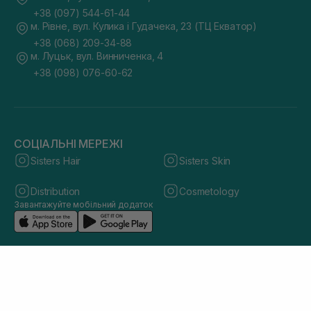
+38 (097) 544-61-44
м. Рівне, вул. Кулика і Гудачека, 23 (ТЦ Екватор)
+38 (068) 209-34-88
м. Луцьк, вул. Винниченка, 4
+38 (098) 076-60-62
СОЦІАЛЬНІ МЕРЕЖІ
Sisters Hair
Sisters Skin
Distribution
Cosmetology
Завантажуйте мобільний додаток
© 2026 sisters.co.ua. Всі права захищено