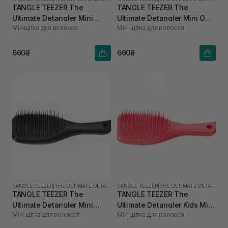
TANGLE TEEZER The
TANGLE TEEZER The
Ultimate Detangler Mini
Ultimate Detangler Mini Oat
Мініщітка для волосся
Міні щітка для волосся
Fresh Purple
Cream
660₴
660₴
TANGLE TEEZER
|
THE ULTIMATE DETANGLER MINI
TANGLE TEEZER
|
THE ULTIMATE DETANGLER MINI
TANGLE TEEZER The
TANGLE TEEZER The
Ultimate Detangler Mini
Ultimate Detangler Kids Mini
Міні щітка для волосся
Міні щітка для волосся
Liquorice Black
Pink Punch