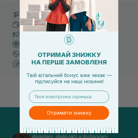
Безкоштовна доставка від 3000 UAH
Безпечні способи оплати
Тільки оригінальна косметика
Система бонусів та лояльності
ОТРИМАЙ ЗНИЖКУ
Кращі ціни та топ товари
НА ПЕРШЕ ЗАМОВЛЕНЯ
Рекомендації від косметологів
Твій вітальний бонус вже чекає —
підписуйся
на
наші новини!
email
Отримати знижку
@sisters_stelmakh в Instagram