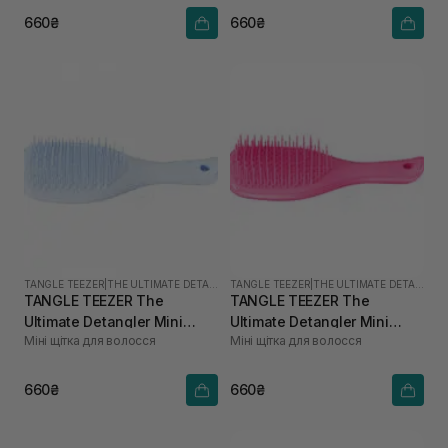
660₴
660₴
TANGLE TEEZER
|
THE ULTIMATE DETANGLER MINI
TANGLE TEEZER
|
THE ULTIMATE DETANGLER MINI
TANGLE TEEZER The
TANGLE TEEZER The
Ultimate Detangler Mini
Ultimate Detangler Mini
Міні щітка для волосся
Міні щітка для волосся
Digital Lavender
Runway Pink
660₴
660₴