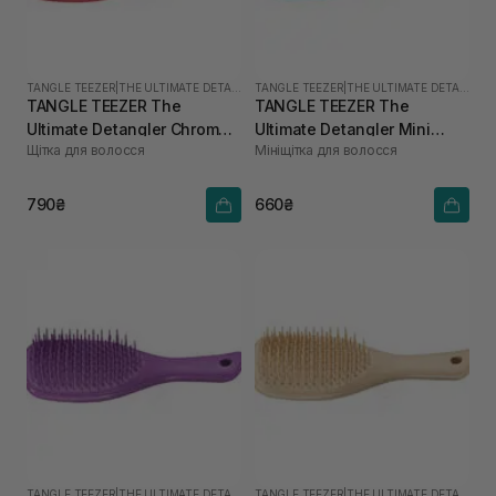
TANGLE TEEZER
|
THE ULTIMATE DETANGLER MINI
TANGLE TEEZER
|
THE ULTIMATE DETANGLER MINI
TANGLE TEEZER The
TANGLE TEEZER The
Ultimate Detangler Chrome
Ultimate Detangler Mini
Щітка для волосся
Мініщітка для волосся
Mini The Devil Wears Prada
Transformative Teal
790₴
660₴
TANGLE TEEZER
|
THE ULTIMATE DETANGLER MINI
TANGLE TEEZER
|
THE ULTIMATE DETANGLER MINI