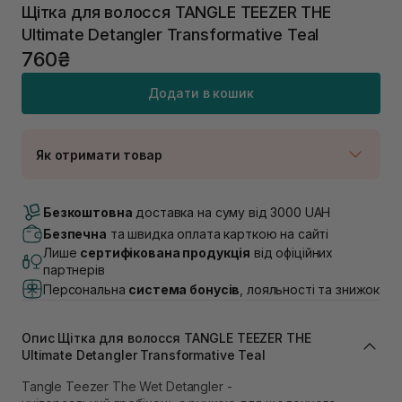
Щітка для волосся TANGLE TEEZER THE
Ultimate Detangler Transformative Teal
760₴
Додати в кошик
Як отримати товар
Доставка Новою Поштою
В наявності
Безкоштовна
доставка на суму від 3000 UAH
Самовивіз м. Луцьк, вул. Винниченка 4
Безпечна
та швидка оплата карткою на сайті
В наявності
Лише
сертифікована продукція
від офіційних
Самовивіз м. Львів, вул. Академіка Підстригача, 1В
партнерів
(Duck’s Lake)
Персональна
система бонусів
, лояльності та знижок
Немає в наявності!
Самовивіз м. Львів, вул. Івана Франка 36
В наявності
Опис Щітка для волосся TANGLE TEEZER THE
Самовивіз м. Львів, вул. Степана Бандери 45
Ultimate Detangler Transformative Teal
В наявності
Tangle Teezer The Wet Detangler -
Самовивіз м. Рівне, вул. 16-го Липня, 15