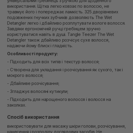
універсальний гребінець з ручкою для щоденного
В наявності
використання. Щітка легко ковзає по волоссю, не
Самовивіз м. Рівне, вул. Кулика і Гудачека 23 (ТЦ
травмує його і попереджає ламкість. 325 дворівневих
Екватор)
подовжених гнучких зубчиків дозволяють The Wet
В наявності
Detangler легко і дбайливо розплутувати вологе волосся.
Завдяки ергономічній ручці гребінцем зручно
користуватися навіть в душі. Tangle Teezer The Wet
Detangler також дбайливо розчісує сухе волосся,
надаючи йому блиск і гладкість.
Особливості продукту:
- Підходить для всіх типів і текстур волосся;
- Створена для укладання і розчісування як сухого, так і
мокрого волосся;
- Дбайливе розчісування;
- Згладжує волосяні кутикули;
- Підходить для нарощеного волосся і волосся на
заколках.
Спосіб використання
використовувати для масажу шкіри голови, розчісування,
нанесення і розподілу доглядових засобів. Не