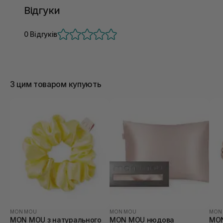
Відгуки
0 Відгуків
З цим товаром купують
MON MOU
MON MOU
MON
MON MOU з натурального
MON MOU нюдова
MON