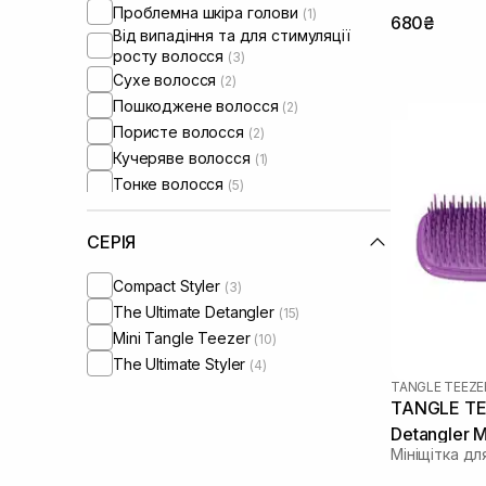
Проблемна шкіра голови
(1)
680₴
Від випадіння та для стимуляції
росту волосся
(3)
Сухе волосся
(2)
Пошкоджене волосся
(2)
Пористе волосся
(2)
Кучеряве волосся
(1)
Тонке волосся
(5)
Для обʼєму волосся
(4)
СЕРІЯ
Compact Styler
(3)
The Ultimate Detangler
(15)
Mini Tangle Teezer
(10)
The Ultimate Styler
(4)
TANGLE TEEZE
TANGLE TEE
Detangler M
Мініщітка дл