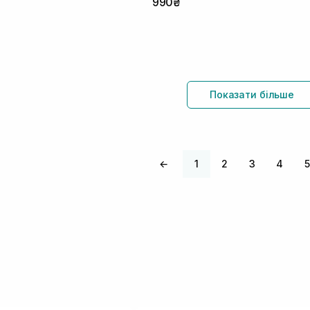
990₴
Показати більше
←
1
2
3
4
5