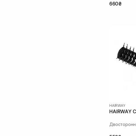
660₴
HAIRWAY
HAIRWAY C
Двостороння