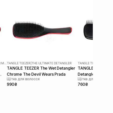
THE ULTIMATE DETANGLER MINI
TANGLE TEEZER
|
THE ULTIMATE DETANGLER
TANGLE TEEZER
|
THE U
TANGLE TEEZER The Wet Detangler
TANGLE TEEZER Th
Chrome The Devil Wears Prada
Detangler Midnight
Щітка для волосся
Щітка для волосся
990₴
760₴