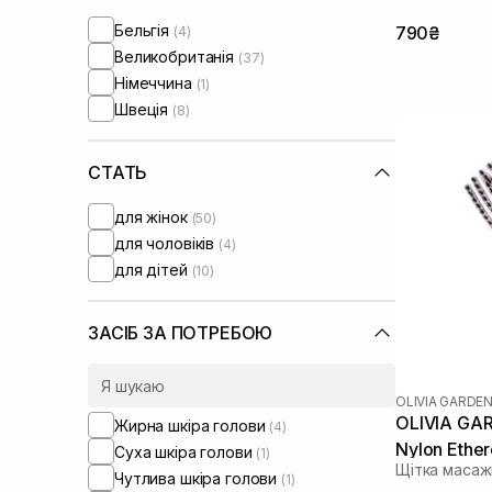
Бельгія
790₴
(4)
Великобританія
(37)
Німеччина
(1)
Швеція
(8)
СТАТЬ
для жінок
(50)
для чоловіків
(4)
для дітей
(10)
ЗАСІБ ЗА ПОТРЕБОЮ
OLIVIA GARDE
OLIVIA GAR
Жирна шкіра голови
(4)
Nylon Ether
Суха шкіра голови
(1)
Щітка масаж
Чутлива шкіра голови
(1)