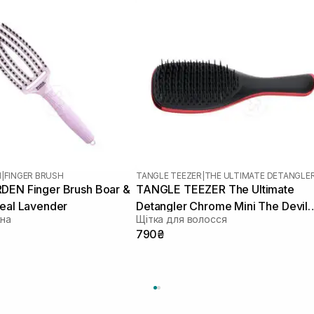
N
|
FINGER BRUSH
TANGLE TEEZER
|
DEN Finger Brush Boar &
TANGLE TEEZER The Ultimate
real Lavender
Detangler Chrome Mini The Devil
жна
Щітка для волосся
Wears Prada
790₴