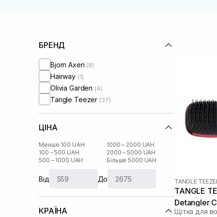
БРЕНД
Bjorn Axen
(8)
Hairway
(1)
Olivia Garden
(4)
Tangle Teezer
(37)
ЦІНА
Менше 100 UAH
1000 – 2000 UAH
100 – 500 UAH
2000 – 5000 UAH
500 – 1000 UAH
Більше 5000 UAH
Від
До
TANGLE TEEZE
TANGLE TEE
Detangler C
КРАЇНА
Щітка для в
Wears Prad