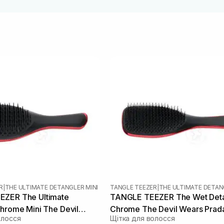
R
|
THE ULTIMATE DETANGLER MINI
TANGLE TEEZER
|
THE ULTIMATE DETAN
ZER The Ultimate
TANGLE TEEZER The Wet Deta
hrome Mini The Devil
Chrome The Devil Wears Prad
олосся
Щітка для волосся
a