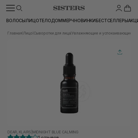
ВОЛОСЫ
ЛИЦО
ТЕЛО
ДОМ
МЕРЧ
НОВИНКИ
БЕСТСЕЛЛЕРЫ
АКЦ
Главная
Лицо
Сыворотки для лица
Увлажняющие и успокаивающие с
|
|
|
DEAR, KLAIRS
|
MIDNIGHT BLUE CALMING
1 отзывов