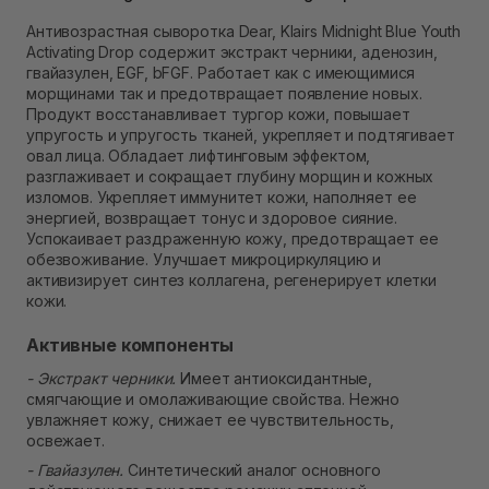
Самовывоз Ровно
Антивозрастная сыворотка Dear, Klairs Midnight Blue Youth
В наличии
Activating Drop содержит экстракт черники, аденозин,
Самовывоз г. Ровно, ул. Кулика и Гудачека 23 (ТЦ
гвайазулен, EGF, bFGF. Работает как с имеющимися
Экватор)
морщинами так и предотвращает появление новых.
В наличии
Продукт восстанавливает тургор кожи, повышает
упругость и упругость тканей, укрепляет и подтягивает
овал лица. Обладает лифтинговым эффектом,
разглаживает и сокращает глубину морщин и кожных
изломов. Укрепляет иммунитет кожи, наполняет ее
энергией, возвращает тонус и здоровое сияние.
Успокаивает раздраженную кожу, предотвращает ее
обезвоживание. Улучшает микроциркуляцию и
активизирует синтез коллагена, регенерирует клетки
кожи.
Активные компоненты
- Экстракт черники.
Имеет антиоксидантные,
смягчающие и омолаживающие свойства. Нежно
увлажняет кожу, снижает ее чувствительность,
освежает.
- Гвайазулен.
Синтетический аналог основного