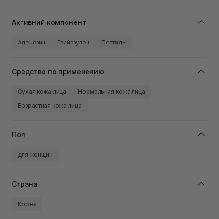
Активний компонент
Аденозин
Гвайазулен
Пептиды
Средство по применению
Сухая кожа лица
Нормальная кожа лица
Возрастная кожа лица
Пол
для женщин
Страна
Корея