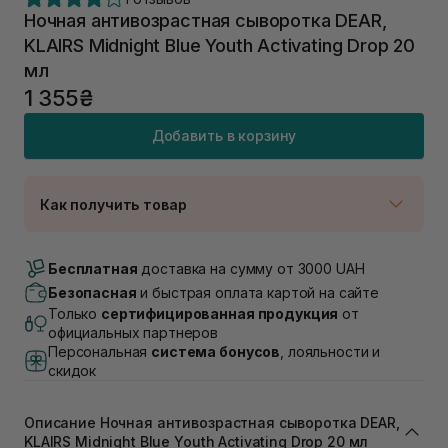
Ночная антивозрастная сыворотка DEAR,
KLAIRS Midnight Blue Youth Activating Drop 20
мл
1 355₴
Добавить в корзину
Как получить товар
Доставка Новой Почтой
В наличии
Бесплатная
доставка на сумму от 3000 UAH
Самовывоз г. Луцк, Винниченка 4
Безопасная
и быстрая оплата картой на сайте
В наличии
Только
сертифицированная продукция
от
Самовывоз г. Львов, ул. Академика Подстригача,
официальных партнеров
1В (Duck's Lake)
Персональная
система бонусов
, лояльности и
В наличии
скидок
Самовывоз Львов (Ивана Франко 36)
В наличии
Описание Ночная антивозрастная сыворотка DEAR,
Самовывоз г. Львов ул. Степана Бандеры 43
KLAIRS Midnight Blue Youth Activating Drop 20 мл
В наличии