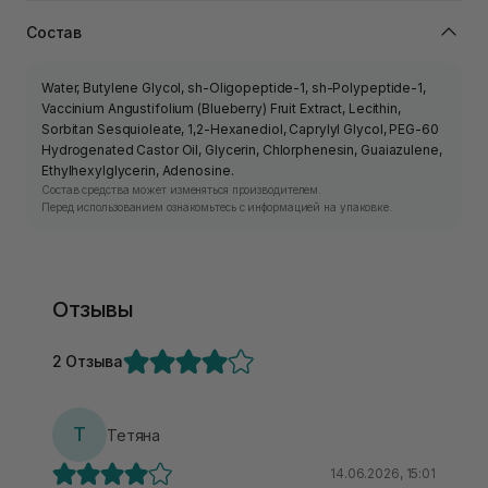
Состав
Water, Butylene Glycol, sh-Oligopeptide-1, sh-Polypeptide-1,
Vaccinium Angustifolium (Blueberry) Fruit Extract, Lecithin,
Sorbitan Sesquioleate, 1,2-Hexanediol, Caprylyl Glycol, PEG-60
Hydrogenated Castor Oil, Glycerin, Chlorphenesin, Guaiazulene,
Ethylhexylglycerin, Adenosine.
Состав средства может изменяться производителем.
Перед использованием ознакомьтесь с информацией на упаковке.
Отзывы
2 Отзыва
Т
Тетяна
14.06.2026, 15:01