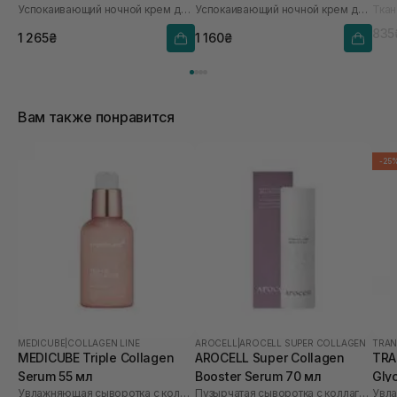
Успокаивающий ночной крем для лица
Успокаивающий ночной крем для лица
Ткан
835
1 265₴
1 160₴
Вам также понравится
-25
MEDICUBE
|
COLLAGEN LINE
AROCELL
|
AROCELL SUPER COLLAGEN
TRAN
MEDICUBE Triple Collagen
AROCELL Super Collagen
TRA
Serum 55 мл
Booster Serum 70 мл
Gly
Увлажняющая сыворотка с коллагеном и гиалуроновой кислотой
Пузырчатая сыворотка с коллагеном и гиалуроновой кислотой