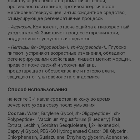
действующего вещества ромашки аптечной,
противовоспалительное, противоаллергическое,
местноанестезирующее, антиоксидантное средство,
стимулирующее регенеративные процессы.
- Аденозин.
Компонент, отвечающий за антивозрастный
уход за кожей. Замедляет процесс старения кожи,
поддерживает упругость и гладкость.
- Пептиды (sh-Oligopeptide-1, sh-Polypeptide-1).
Глубоко
питают, устраняют возрастные изменения, обладают
регенерирующими свойствами, лишают мелких морщин,
придают коже свежий и ухоженный вид,
предотвращают обезвоживание и потерю влаги,
защищают от ультрафиолета. эпидермиса.
Способ использования
нанесите 3-4 капли средства на кожу во время
вечернего ухода сразу после умывания.
Состав:
Water, Butylene Glycol, sh-Oligopeptide-1, sh-
Polypeptide-1, Vaccinium Angustifolium (Blueberry) Fruit
Extract, Lecithin, Sorbitan Sesquioleate, 1,2-Hexanediol,
Caprylyl Glycol, PEG-60 Hydrogenated Castor Oil, Glycerin,
Chlorphenesin, Guaiazulene, Ethylhexylglycerin, Adenosine.