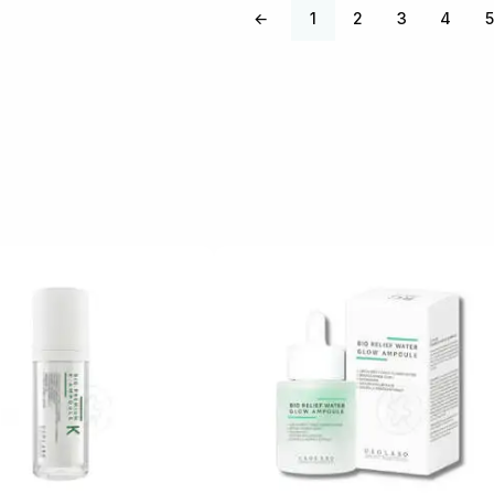
←
1
2
3
4
5