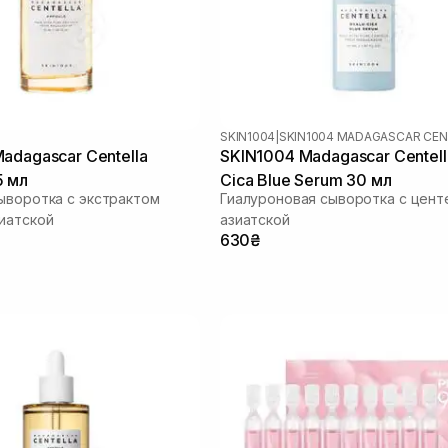
SKIN1004
|
adagascar Centella
SKIN1004 Madagascar Centell
5 мл
Cica Blue Serum 30 мл
ыворотка с экстрактом
Гиалуроновая сыворотка с цент
иатской
азиатской
630₴