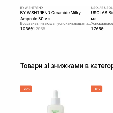
Мочевина
(2)
BY WISHTREND
USOLAB
|
USOLA
Сок гибискуса
(2)
BY WISHTREND Ceramide Milky
USOLAB Bi
Сквалан
(6)
Ampoule 30 мл
мл
Стволовые клетки
(1)
Восстанавливающая успокаивающая ампула для лица
Токоферол
(3)
1 036₴
1 295₴
1 765₴
Транексамова кислота
(1)
Трипептид меди
(2)
Факторы роста
(1)
Товари зі знижками в катег
-20%
-15%