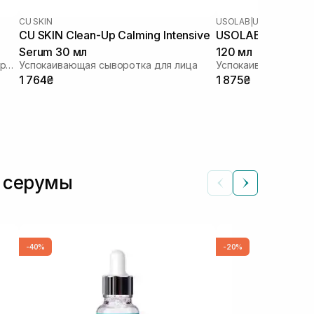
CU SKIN
USOLAB
|
USOLAB BIO A
CU SKIN Clean-Up Calming Intensive
USOLAB Bio Azulen
Serum 30 мл
120 мл
Успокаивающая, гидратирующая и противоотечная сыворотка
Успокаивающая сыворотка для лица
1 764₴
1 875₴
е серумы
-40%
-20%