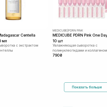
MEDICUBE
|
PDRN PINK
adagascar Centella
MEDICUBE PDRN Pink One Da
0 мл
10 шт
ыворотка с экстрактом
Увлажняющая сыворотка с
ентеллы
полинуклеотидами и коллагеном
790₴
сияния кожи
Показать больше