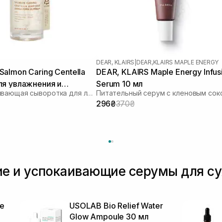
DEAR, KLAIRS
|
DEAR,KLAIRS MAPLE ENERGY
almon Caring Centella
DEAR, KLAIRS Maple Energy Infus
ля увлажнения и
Serum 10 мл
Восстанавливающая сыворотка для лица
Питательный серум с кленовым сок
я барьера 30 мл
296₴
370₴
е и успокаивающие серумы для су
e
USOLAB Bio Relief Water
Glow Ampoule 30 мл