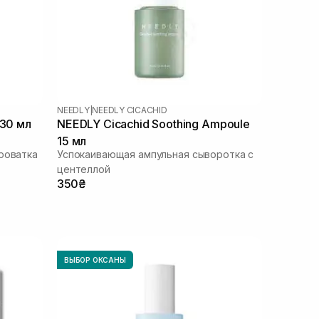
NEEDLY
|
NEEDLY CICACHID
 30 мл
NEEDLY Cicachid Soothing Ampoule
15 мл
роватка
Успокаивающая ампульная сыворотка с
центеллой
350₴
ВЫБОР ОКСАНЫ