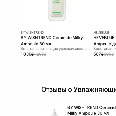
BY WISHTREND
HEVEBLUE
BY WISHTREND Ceramide Milky
HEVEBLUE S
Ampoule 30 мл
Ampoule д
Восстанавливающая успокаивающая ампула для лица
укреплени
1 036₴
1 295₴
587₴
690₴
Отзывы о Увлажняющи
BY WISHTREND Ceramid
Milky Ampoule 30 мл