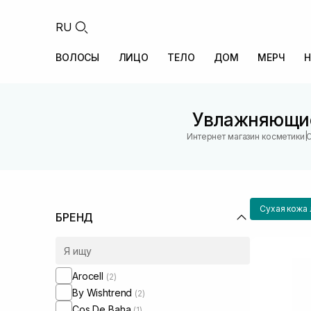
RU
ВОЛОСЫ
ЛИЦО
ТЕЛО
ДОМ
МЕРЧ
Н
Увлажняющие
|
Интернет магазин косметики
С
Сухая кожа 
БРЕНД
Arocell
(2)
By Wishtrend
(2)
Cos De Baha
(1)