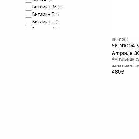
Витамин B5
(3)
Витамин Е
(1)
Витамин U
(1)
Витамин К
(2)
Гомамелис
(1)
SKIN1004
Гвайазулен
(3)
SKIN1004 M
Гиалуроновая кислота
(27)
Ampoule 3
Гидролизованный коллаген
Ампульная с
(1)
азиатской ц
Глицерин
(4)
480₴
Глутатион
(2)
Экстракт инжира
(1)
Экстракт календулы
(1)
Экстракт камелии
(2)
Экстракт полыни
(1)
Экстракт портулака
(1)
Экстракт ромашки
(1)
Экстракт центеллы азиатской
(17)
Экстремозимы
(1)