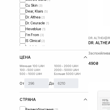
Cu Skin
(3)
Dear, Klairs
(5)
Dr. Althea
(2)
Dr. Ceuracle
(1)
Heveblue
(1)
I'm From
(3)
DR. ALTHEA
|
DR
IS Clinical
(2)
DR. ALTHEA
Instytutum
(1)
Manyo Factory
(5)
Заспокійлив
ЦЕНА
Medicube
(3)
490₴
Medik8
(2)
Меньше 100 UAH
1000 – 2000 UAH
Needly
100 – 500 UAH
2000 – 5000 UAH
(3)
500 – 1000 UAH
Больше 5000 UAH
Rejuran
(1)
Round Lab
(1)
От
До
Skin1004
(4)
Theramid
(2)
СТРАНА
Transparent-Lab
(1)
UIQ
(1)
Великобритания
(2)