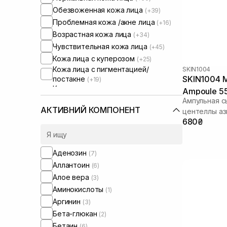
Обезвоженная кожа лица
(+39)
Проблемная кожа /акне лица
(+16)
Возрастная кожа лица
(+34)
Чувствительная кожа лица
(+45)
Кожа лица с куперозом
(+25)
Кожа лица с пигментацией/
SKIN1004
SKIN1004 M
постакне
(+19)
Кожа лица с расширенными порами
Ampoule 5
(+10)
Ампульная с
Кожа лица с нарушенным
АКТИВНИЙ КОМПОНЕНТ
центеллы аз
барьером
(+35)
680₴
Кожа лица с нарушенным
микробиомом
(+28)
Увлажняющие сыворотки для лица
Аденозин
(7)
(+17)
Аллантоин
(6)
Алое вера
(3)
Аминокислоты
(1)
Аргинин
(3)
Бета-глюкан
(2)
Бетаин
(6)