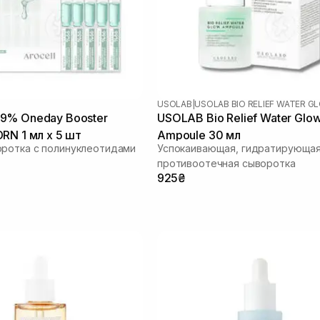
USOLAB
|
USOLAB BIO RELIEF WATER G
9% Oneday Booster
USOLAB Bio Relief Water Glo
RN 1 мл х 5 шт
Ampoule 30 мл
ротка с полинуклеотидами
Успокаивающая, гидратирующая
противоотечная сыворотка
925₴