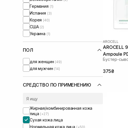
Usolab
(2)
Германия
(1)
WhoCares
(1)
Испания
(3)
Корея
(40)
США
(2)
Украина
(1)
AROCELL
AROCELL 9
ПОЛ
Ampoule PD
Бустер-сыво
для женщин
(49)
для мужчин
(14)
375₴
СРЕДСТВО ПО ПРИМЕНЕНИЮ
Жирная/комбинированная кожа
лица
(+27)
Сухая кожа лица
Нормальная кожа лица
(+50)