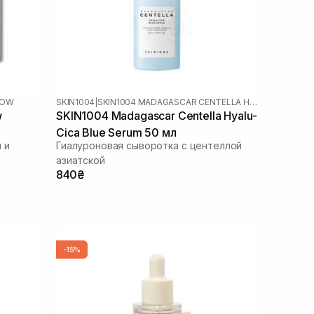
LOW
SKIN1004
|
SKIN1004 MADAGASCAR CENTELLA HYALU-CICA
w
SKIN1004 Madagascar Centella Hyalu-
Cica Blue Serum 50 мл
 и
Гиалуроновая сыворотка с центеллой
азиатской
840₴
-15%