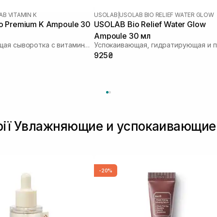
B VITAMIN K
USOLAB
|
USOLAB BIO RELIEF WATER GLOW
o Premium K Ampoule 30
USOLAB Bio Relief Water Glow
Ampoule 30 мл
Успокаивающая сыворотка с витамином K
925₴
орії Увлажняющие и успокаивающи
-20%