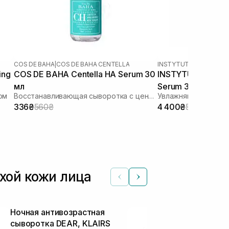
COS DE BAHA
|
COS DE BAHA CENTELLA
INSTYTUTUM
ing
COS DE BAHA Centella HA Serum 30
INSTYTUTUM Cryos
мл
Serum 30 мл
ом
Восстанавливающая сыворотка с центеллой
Увлажняющая сыво
336₴
560₴
4 400₴
5 500₴
хой кожи лица
Ночная антивозрастная
Восстанавл
сыворотка DEAR, KLAIRS
сыворотка с