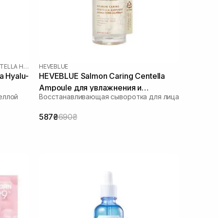
SKIN1004 MADAGASCAR CENTELLA HYALU-CICA
HEVEBLUE
a Hyalu-
HEVEBLUE Salmon Caring Centella
Ampoule для увлажнения и
еллой
Восстанавливающая сыворотка для лица
укрепления барьера 30 мл
587₴
690₴