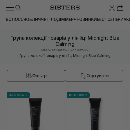
ВОЛОССЯ
ОБЛИЧЧЯ
ТІЛО
ДІМ
МЕРЧ
НОВИНКИ
БЕСТСЕЛЕРИ
АК
Група колекції товарів у лінійці Midnight Blue
Calming
|
Інтернет магазин косметики
Група колекції товарів у лінійці Midnight Blue Calming
Фільтр
Сортувати
ВИБІР ОКСАНИ
ВИБІР ОКСАНИ