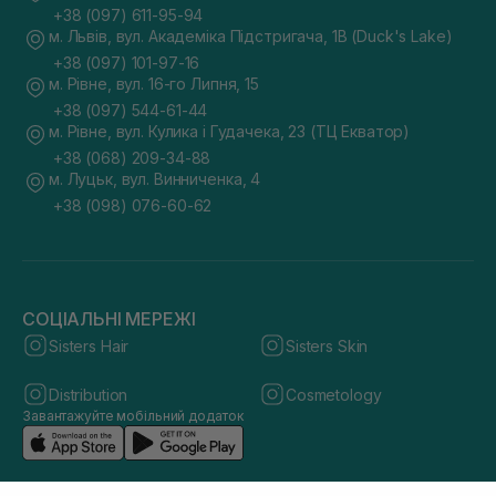
+38 (097) 611-95-94
м. Львів, вул. Академіка Підстригача, 1В (Duck's Lake)
+38 (097) 101-97-16
м. Рівне, вул. 16-го Липня, 15
+38 (097) 544-61-44
м. Рівне, вул. Кулика і Гудачека, 23 (ТЦ Екватор)
+38 (068) 209-34-88
м. Луцьк, вул. Винниченка, 4
+38 (098) 076-60-62
СОЦІАЛЬНІ МЕРЕЖІ
Sisters Hair
Sisters Skin
Distribution
Cosmetology
Завантажуйте мобільний додаток