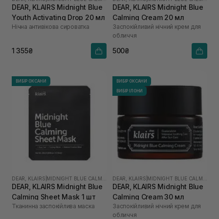
DEAR, KLAIRS Midnight Blue
DEAR, KLAIRS Midnight Blue
Youth Activating Drop 20 мл
Calming Cream 20 мл
Нічна антивікова сироватка
Заспокійливий нічний крем для
обличчя
1 355₴
500₴
ВИБІР ОКСАНИ
ВИБІР ОКСАНИ
ВИБІР ІЛОНИ
DEAR, KLAIRS
|
MIDNIGHT BLUE CALMING
DEAR, KLAIRS
|
MIDNIGHT BLUE CALMING
DEAR, KLAIRS Midnight Blue
DEAR, KLAIRS Midnight Blue
Calming Sheet Mask 1 шт
Calming Cream 30 мл
Тканинна заспокійлива маска
Заспокійливий нічний крем для
обличчя