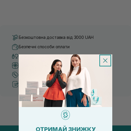
Безкоштовна доставка від 3000 UAH
Безпечні способи оплати
Тільки оригінальна косметика
Система бонусів та лояльності
Кращі ціни та топ товари
Рекомендації від косметологів
ОТРИМАЙ ЗНИЖКУ