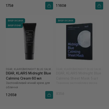
175₴
1 160₴
ВИБІР ОКСАНИ
ВИБІР ОКСАНИ
ВИБІР ІЛОНИ
DEAR, KLAIRS
|
MIDNIGHT BLUE CALMING
DEAR, KLAIRS
|
MIDNIGHT BLUE CALMING
DEAR, KLAIRS Midnight Blue
DEAR, KLAIRS Midnight Blue
Calming Cream 60 мл
Calming Sheet Mask 5 шт
Заспокійливий нічний крем для
Тканинна заспокійлива маска
обличчя
835₴
1 265₴