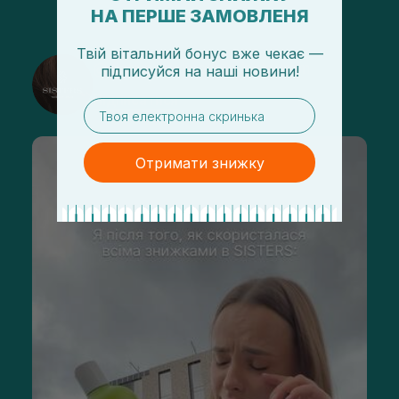
НА ПЕРШЕ ЗАМОВЛЕНЯ
Твій вітальний бонус вже чекає —
@sisters_stelmakh в Instagram
підписуйся
на
наші новини!
Підписатися
email
Отримати знижку