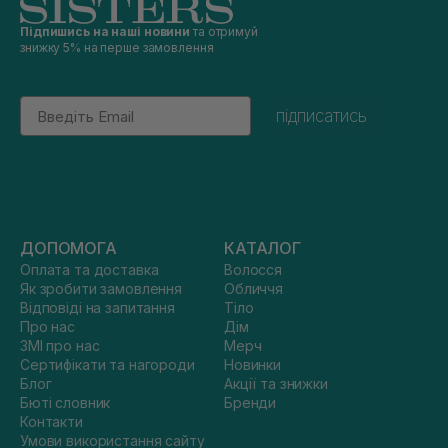
Підпишись на наші новини
та отримуй
знижку 5% на перше замовлення
Email
підписатись
ДОПОМОГА
КАТАЛОГ
Оплата та доставка
Волосся
Як зробити замовлення
Обличчя
Відповіді на запитання
Тіло
Про нас
Дім
ЗМІ про нас
Мерч
Сертифікати та нагороди
Новинки
Блог
Акції та знижки
Бюті словник
Бренди
Контакти
Умови використання сайту