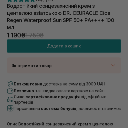
Водостійкий сонцезахисний крем з
центелою азіатською DR. CEURACLE Cica
Regen Waterproof Sun SPF 50+ PA++++ 100
мл
1 190₴
1 750₴
Додати в кошик
Як отримати товар
Доставка Новою Поштою
В наявності
Безкоштовна
доставка на суму від 3000 UAH
Самовивіз м. Луцьк, вул. Винниченка 4
Безпечна
та швидка оплата карткою на сайті
В наявності
Лише
сертифікована продукція
від офіційних
Самовивіз м. Львів, вул. Академіка Підстригача, 1В
партнерів
(Duck’s Lake)
Персональна
система бонусів
, лояльності та знижок
В наявності
Самовивіз м. Львів, вул. Івана Франка 36
В наявності
Опис Водостійкий сонцезахисний крем з центелою