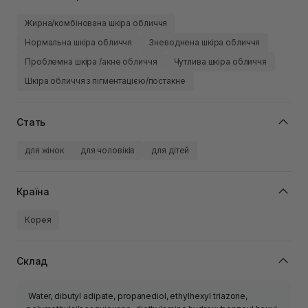
Жирна/комбінована шкіра обличчя
Нормальна шкіра обличчя
Зневоднена шкіра обличчя
Проблемна шкіра /акне обличчя
Чутлива шкіра обличчя
Шкіра обличчя з пігментацією/постакне
Стать
для жінок
для чоловіків
для дітей
Країна
Корея
Склад
Water, dibutyl adipate, propanediol, ethylhexyl triazone,