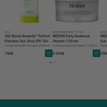
UIQ
MEDIK8
|
MEDIK8 C-TETRA
NEED
UIQ Biome Remedy™ Perfect
MEDIK8 Daily Radiance
NEE
Powdery Sun Stick SPF 50+
Vitamin C 50 мл
Sun
Сонцезахисний стік для обличчя
Антиоксидантний крем C-Tetra з SPF 30
PA++++ 18 г
730₴
4 000₴
256