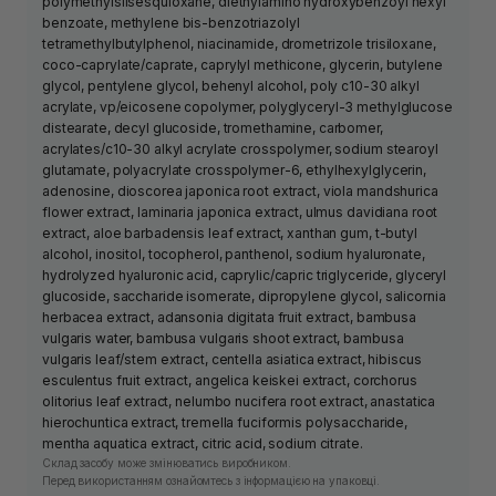
polymethylsilsesquioxane, diethylamino hydroxybenzoyl hexyl
benzoate, methylene bis-benzotriazolyl
tetramethylbutylphenol, niacinamide, drometrizole trisiloxane,
coco-caprylate/caprate, caprylyl methicone, glycerin, butylene
glycol, pentylene glycol, behenyl alcohol, poly c10-30 alkyl
acrylate, vp/eicosene copolymer, polyglyceryl-3 methylglucose
distearate, decyl glucoside, tromethamine, carbomer,
acrylates/c10-30 alkyl acrylate crosspolymer, sodium stearoyl
glutamate, polyacrylate crosspolymer-6, ethylhexylglycerin,
adenosine, dioscorea japonica root extract, viola mandshurica
flower extract, laminaria japonica extract, ulmus davidiana root
extract, aloe barbadensis leaf extract, xanthan gum, t-butyl
alcohol, inositol, tocopherol, panthenol, sodium hyaluronate,
hydrolyzed hyaluronic acid, caprylic/capric triglyceride, glyceryl
glucoside, saccharide isomerate, dipropylene glycol, salicornia
herbacea extract, adansonia digitata fruit extract, bambusa
vulgaris water, bambusa vulgaris shoot extract, bambusa
vulgaris leaf/stem extract, centella asiatica extract, hibiscus
esculentus fruit extract, angelica keiskei extract, corchorus
olitorius leaf extract, nelumbo nucifera root extract, anastatica
hierochuntica extract, tremella fuciformis polysaccharide,
mentha aquatica extract, citric acid, sodium citrate.
Склад засобу може змінюватись виробником.
Перед використанням ознайомтесь з інформацією на упаковці.