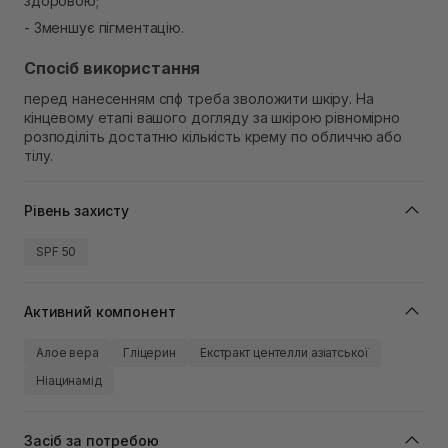
здоровою;
- Зменшує пігментацію.
Спосіб використання
перед нанесенням спф треба зволожити шкіру. На
кінцевому етапі вашого догляду за шкірою рівномірно
розподіліть достатню кількість крему по обличчю або
тілу.
Рівень захисту
SPF 50
Активний компонент
Алое вера
Гліцерин
Екстракт центелли азіатської
Ніацинамід
Засіб за потребою