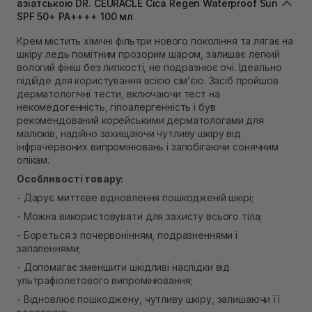
Самовивіз м. Львів, вул. Степана Бандери 45
азіатською DR. CEURACLE Cica Regen Waterproof Sun
SPF 50+ PA++++ 100 мл
В наявності
Самовивіз м. Рівне, вул. 16-го Липня, 15
Крем містить хімічні фільтри нового покоління та лягає на
В наявності
шкіру ледь помітним прозорим шаром, залишає легкий
Самовивіз м. Рівне, вул. Кулика і Гудачека 23 (ТЦ
вологий фініш без липкості, не подразнює очі. Ідеально
Екватор)
підійде для користування всією сім’єю. Засіб пройшов
Немає в наявності!
дерматологічні тести, включаючи тест на
некомедогенність, гіпоалергенність і був
рекомендований корейськими дерматологами для
малюків, надійно захищаючи чутливу шкіру від
інфрачервоних випромінювань і запобігаючи сонячним
опікам.
Особливості товару:
- Дарує миттєве відновлення пошкодженій шкірі;
- Можна використовувати для захисту всього тіла;
- Бореться з почервонінням, подразненнями і
запаленнями;
- Допомагає зменшити шкідливі наслідки від
ультрафіолетового випромінювання;
- Відновлює пошкоджену, чутливу шкіру, залишаючи її