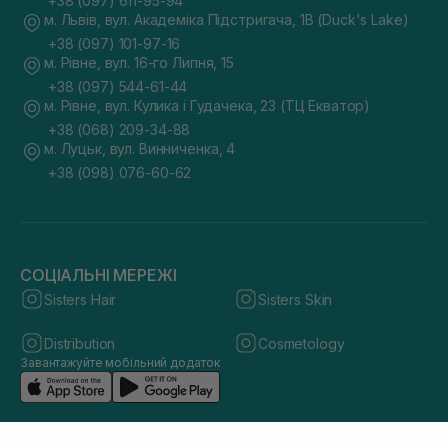
+38 (097) 611-95-94
м. Львів, вул. Академіка Підстригача, 1В (Duck's Lake)
+38 (097) 101-97-16
м. Рівне, вул. 16-го Липня, 15
+38 (097) 544-61-44
м. Рівне, вул. Кулика і Гудачека, 23 (ТЦ Екватор)
+38 (068) 209-34-88
м. Луцьк, вул. Винниченка, 4
+38 (098) 076-60-62
СОЦІАЛЬНІ МЕРЕЖІ
Sisters Hair
Sisters Skin
Distribution
Cosmetology
Завантажуйте мобільний додаток