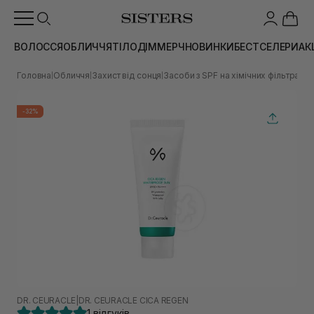
ВОЛОССЯ
ОБЛИЧЧЯ
ТІЛО
ДІМ
МЕРЧ
НОВИНКИ
БЕСТСЕЛЕРИ
АК
Головна
Обличчя
Захист від сонця
Засоби з SPF на хімічних фільтрах
В
|
|
|
|
-32%
DR. CEURACLE
|
DR. CEURACLE CICA REGEN
1 відгуків