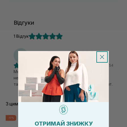
Відгуки
1 Відгук
Д
Діана
27.03.2026, 18:54
Мені дуже подобається як крем лягає на шкіру,
немає відчуття жирності, швидко поглинається,
та не вибілює, ідеальний, і плюс приємний аромат.
З цим товаром купують
-17%
-13%
ОТРИМАЙ ЗНИЖКУ