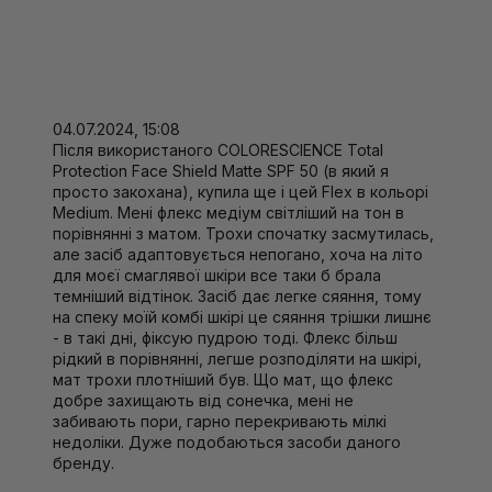
04.07.2024, 15:08
Після використаного COLORESCIENCE Total
Protection Face Shield Matte SPF 50 (в який я
просто закохана), купила ще і цей Flex в кольорі
Medium. Мені флекс медіум світліший на тон в
порівнянні з матом. Трохи спочатку засмутилась,
але засіб адаптовується непогано, хоча на літо
для моєї смаглявої шкіри все таки б брала
темніший відтінок. Засіб дає легке сяяння, тому
на спеку моїй комбі шкірі це сяяння трішки лишнє
- в такі дні, фіксую пудрою тоді. Флекс більш
рідкий в порівнянні, легше розподіляти на шкірі,
мат трохи плотніший був. Що мат, що флекс
добре захищають від сонечка, мені не
забивають пори, гарно перекривають мілкі
недоліки. Дуже подобаються засоби даного
бренду.