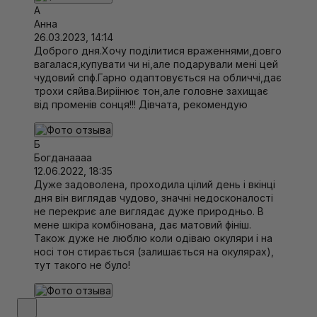
А
Анна
26.03.2023, 14:14
Доброго дня.Хочу поділитися враженнями,довго
вагалася,купувати чи ні,але подарували мені цей
чудовий спф.Гарно одаптовується на обличчі,дає
трохи сяйва.Виріінює тон,але головне захищає
від променів сонця!!! Дівчата, рекомендую
Б
Богданаааа
12.06.2022, 18:35
Дуже задоволена, проходила цілий день і вкінці
дня він виглядав чудово, значні недосконалості
не перекриє але виглядає дуже природньо. В
мене шкіра комбінована, дає матовий фініш.
Також дуже не люблю коли одіваю окуляри і на
носі тон стирається (залишається на окулярах),
тут такого не було!