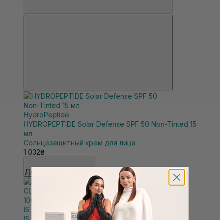
HydroPeptide
HYDROPEPTIDE Solar Defense SPF 50 Non-Tinted 15
мл
Солнцезащитный крем для лица
1 032₴
Добавить в корзину
IS Clinical
IS CLINICAL Eclipse PerfecTint Beige SPF50+ 100 г