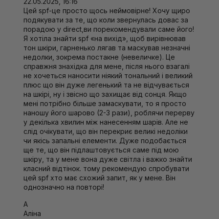
22.05.2025, 16:16
Crosspolymer, Trilaureth-4 Phosphate, Allantoin, Tremella Fuciformis
Цей spf-це просто щось неймовірне! Хочу щиро
Sporocarp Extract, Bisabolol, Disodium Lauriminodipropionate
подякувати за те, що коли звернулась довас за
Tocopheryl Phosphates, Caesalpinia Spinosa Fruit Pod Extract,
порадою у direct,ви порекомендували саме його!
Helianthus Annuus (Sunflower) Sprout Extract, Glycerin, Tocopherol,
Я хотіла знайти sрf «на вихід», щоб вирівнював
Lauryl PEG-10 Tris(trimethylsiloxy)silylethyl Dimethicone,
тон шкіри, гарненько лягав та маскував незначні
Maltodextrin, Sodium Chloride, Ethylhexylglycerin, Isoceteth-10,
недолки, зокрема постакне (невеличке). Це
Silica, Betaine, Capryl Glycol, Dimethylmethoxy Chromanol, Hexylene
справжня знахідка для мене, після нього взагалі
Glycol, Tetrasodium Glutamate Diacetate, PEG-10, Dehydroacetic
не хочеться наносити ніякий тональний і великий
Acid, Phenoxyethanol, Potassium Sorbate, Benzoic Acid, Sodium
плюс що він дуже легенький та не відчувається
Benzoate, Iron Oxides (CI 77491, CI 77492, CI 77499).
на шкірі, ну і звісно що захищає від сонця. Якщо
мені потрібно більше замаскувати, то я просто
наношу його шарово (2-3 рази), роблячи перерву
у декілька хвилин між нанесенням шарів. Але не
слід очікувати, що він перекриє великі недоліки
чи якісь запальні елементи. Дуже подобається
ще те, що він підлаштовується саме під мою
шкіру, та у мене вона дуже світла і важко знайти
класний відтінок. тому рекомендую спробувати
цей spf хто має схожий запит, як у мене. Він
однозначно на повторі!
А
Аліна