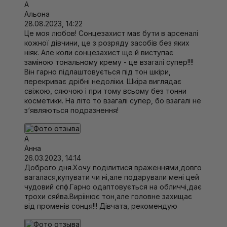
А
Альона
28.08.2023, 14:22
Це моя любов! Сонцезахист має бути в арсеналі
кожної дівчини, це з розряду засобів без яких
ніяк. Але коли сонцезахист ще й виступає
заміною тональному крему - це взагалі супер!!!!
Він гарно підлаштовується під тон шкіри,
перекриває дрібні недоліки. Шкіра виглядає
свіжою, сяючою і при тому всьому без тонни
косметики. На літо то взагалі супер, бо взагалі не
з‘являються подразнення!
А
Анна
26.03.2023, 14:14
Доброго дня.Хочу поділитися враженнями,довго
вагалася,купувати чи ні,але подарували мені цей
чудовий спф.Гарно одаптовується на обличчі,дає
трохи сяйва.Виріінює тон,але головне захищає
від променів сонця!!! Дівчата, рекомендую