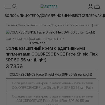
ВОЛОСЫ
ЛИЦО
ТЕЛО
ДОМ
МЕРЧ
НОВИНКИ
БЕСТСЕЛЛЕРЫ
АКЦ
Главная
Лицо
Защита от солнца
Средства SPF на физических фильтрах
|
|
|
ПОДАРОК
COLORESCIENCE
|
COLORESCIENCE SHIELD
3 отзывов
Солнцезащитный крем с адаптивными
пигментами COLORESCIENCE Face Shield Flex
SPF 50 55 мл (Light)
3 735₴
COLORESCIENCE Face Shield Flex SPF 50 55 мл (Light)
Солнцезащитный крем с адаптивными пигментами
COLORESCIENCE Face Shield Flex SPF 50 55 мл (Fair)
Солнцезащитный крем с адаптивными пигментами
COLORESCIENCE Face Shield Flex SPF 50 55 мл