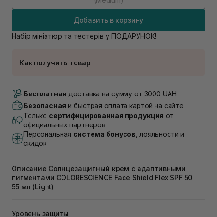
(Medium)
Добавить в корзину
Набір мініатюр та тестерів у ПОДАРУНОК!
Как получить товар
Доставка Новой Почтой
В наличии
Бесплатная
доставка на сумму от 3000 UAH
Самовывоз г. Луцк, Винниченка 4
Безопасная
и быстрая оплата картой на сайте
Нет в наличии!
Только
сертифицированная продукция
от
Самовывоз г. Львов, ул. Академика Подстригача,
официальных партнеров
1В (Duck's Lake)
Персональная
система бонусов
, лояльности и
В наличии
скидок
Самовывоз Львов (Ивана Франко 36)
В наличии
Описание Солнцезащитный крем с адаптивными
Самовывоз г. Львов ул. Степана Бандеры 43
пигментами COLORESCIENCE Face Shield Flex SPF 50
В наличии
55 мл (Light)
Самовывоз Ровно
В наличии
Уникальный солнцезащитный адаптивный крем
Самовывоз г. Ровно, ул. Кулика и Гудачека 23 (ТЦ
Sunforgettable Total Protection Face Shield Flex SPF 50
Уровень защиты