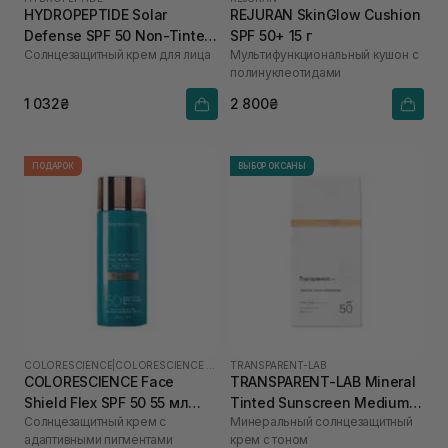
HYDROPEPTIDE Solar
REJURAN SkinGlow Cushion
Defense SPF 50 Non-Tinted
SPF 50+ 15 г
Солнцезащитный крем для лица
Мультифункциональный кушон с
15 мл
полинуклеотидами
1 032₴
2 800₴
ПОДАРОК
ВЫБОР ОКСАНЫ
COLORESCIENCE
|
COLORESCIENCE SHIELD
TRANSPARENT-LAB
COLORESCIENCE Face
TRANSPARENT-LAB Mineral
Shield Flex SPF 50 55 мл
Tinted Sunscreen Medium
Солнцезащитный крем с
Минеральный солнцезащитный
(Light)
100 мл
адаптивными пигментами
крем с тоном