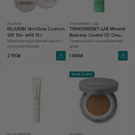
REJURAN
TRANSPARENT-LAB
REJURAN SkinGlow Cushion
TRANSPARENT-LAB Mineral
SPF 50+ refill 15 г
Redness Control CC Cream
Мультифункціональний кушон з
Тонирующий солнцезащитный
SPF50 45 мл
полінуклеотидами
крем
2 150₴
1 896₴
ВЫБОР ОКСАНЫ
HYDROPEPTIDE
REJURAN