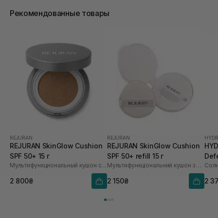
Рекомендованные товары
REJURAN
REJURAN
HYDR
REJURAN SkinGlow Cushion
REJURAN SkinGlow Cushion
HYD
SPF 50+ 15 г
SPF 50+ refill 15 г
Def
Мультифункциональный кушон с полинуклеотидами
Мультифункціональний кушон з полінуклеотидами
2 800₴
2 150₴
2 3