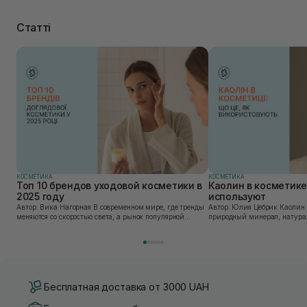
Статті
КОСМЕТИКА
КОСМЕТИКА
Топ 10 брендов уходовой косметики в
Каолин в косметике:
2025 году
используют
Автор: Вика Нагорная В современном мире, где тренды
Автор: Юлия Цебрик Каолин в косметологии – это
меняются со скоростью света, а рынок популярной
природный минерал, натурал
косметики переполнен новыми предложениями, выбор
имеет множество преимущес
средства для ухода становится настоящим вызовом....
головы, благодаря большому 
Бесплатная доставка от 3000 UAH