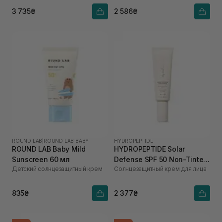
3 735₴
2 586₴
ROUND LAB
|
ROUND LAB BABY
HYDROPEPTIDE
ROUND LAB Baby Mild
HYDROPEPTIDE Solar
Sunscreen 60 мл
Defense SPF 50 Non-Tinted
Детский солнцезащитный крем
Солнцезащитный крем для лица
50 мл
835₴
2 377₴