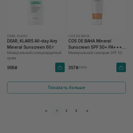
DEAR, KLAIRS
COS DE BAHA
DEAR, KLAIRS All-day Airy
COS DE BAHA Mineral
Mineral Sunscreen 60 г
Sunscreen SPF 50+ PA++++
Минеральный солнцезащитный
Минеральный санскрин SPF 50
45 мл
крем
995₴
357₴
595₴
Показать больше
←
1
2
3
→