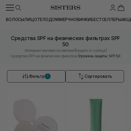
ВОЛОСЫ
ЛИЦО
ТЕЛО
ДОМ
МЕРЧ
НОВИНКИ
БЕСТСЕЛЛЕРЫ
АКЦ
Средства SPF на физических фильтрах SPF
50
|
|
Интернет магазин косметики
Защита от солнца
|
Средства SPF на физических фильтрах
Уровень защиты: SPF 50
Фильтр
Сортировать
1