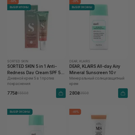
-50%
-20%
ВЫБОР ИЛОНЫ
ВЫБОР ОКСАНЫ
SORTED SKIN
DEAR, KLAIRS
SORTED SKIN 5 in 1 Anti-
DEAR, KLAIRS All-day Airy
Redness Day Cream SPF 50
Mineral Sunscreen 10 г
Дневной крем 5 в 1 против
Минеральный солнцезащитный
30 мл
покраснения
крем
775₴
280₴
1 550₴
350₴
ВЫБОР ОКСАНЫ
-40%