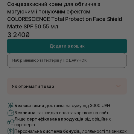
Сонцезахисний крем для обличчя з
матуючим і тонуючим ефектом
COLORESCIENCE Total Protection Face Shield
Matte SPF 50 55 мл
3 240₴
Додати в кошик
Набір мініатюр та тестерів у ПОДАРУНОК!
Як отримати товар
Доставка Новою Поштою
В наявності
Безкоштовна
доставка на суму від 3000 UAH
Самовивіз м. Луцьк, вул. Винниченка 4
Безпечна
та швидка оплата карткою на сайті
В наявності
Лише
сертифікована продукція
від офіційних
Самовивіз м. Львів, вул. Академіка Підстригача, 1В
партнерів
(Duck’s Lake)
Персональна
система бонусів
, лояльності та знижок
В наявності