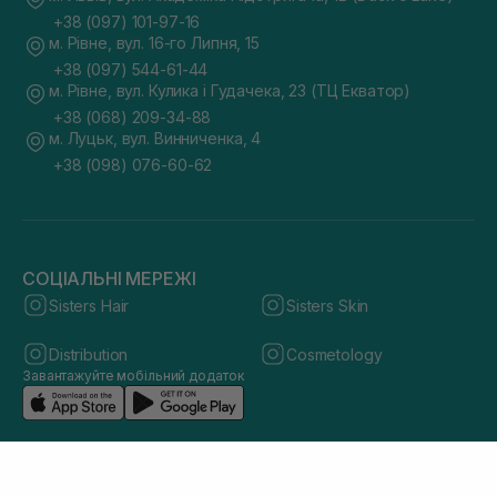
+38 (097) 101-97-16
м. Рівне, вул. 16-го Липня, 15
+38 (097) 544-61-44
м. Рівне, вул. Кулика і Гудачека, 23 (ТЦ Екватор)
+38 (068) 209-34-88
м. Луцьк, вул. Винниченка, 4
+38 (098) 076-60-62
СОЦІАЛЬНІ МЕРЕЖІ
Sisters Hair
Sisters Skin
Distribution
Cosmetology
Завантажуйте мобільний додаток