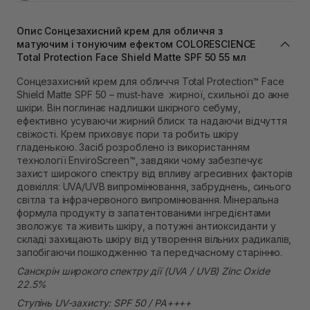
Самовивіз м. Львів, вул. Івана Франка 36
В наявності
Опис Сонцезахисний крем для обличчя з
Самовивіз м. Львів, вул. Степана Бандери 45
матуючим і тонуючим ефектом COLORESCIENCE
Total Protection Face Shield Matte SPF 50 55 мл
В наявності
Самовивіз м. Рівне, вул. 16-го Липня, 15
Сонцезахисний крем для обличчя Total Protection™ Face
В наявності
Shield Matte SPF 50 – must-have жирної, схильної до акне
Самовивіз м. Рівне, вул. Кулика і Гудачека 23 (ТЦ
шкіри. Він поглинає надлишки шкірного себуму,
Екватор)
ефективно усуваючи жирний блиск та надаючи відчуття
В наявності
свіжості. Крем приховує пори та робить шкіру
гладенькою. Засіб розроблено із використанням
технології EnviroScreen™, завдяки чому забезпечує
захист широкого спектру від впливу агресивних факторів
довкілля: UVA/UVB випромінювання, забруднень, синього
світла та інфрачервоного випромінювання. Мінеральна
формула продукту із запатентованими інгредієнтами
зволожує та живить шкіру, а потужні антиоксиданти у
складі захищають шкіру від утворення вільних радикалів,
запобігаючи пошкодженню та передчасному старінню.
Санскрін широкого спектру дії (UVA / UVB) Zinc Oxide
22.5%
Ступінь UV-захисту: SPF 50 / PA++++