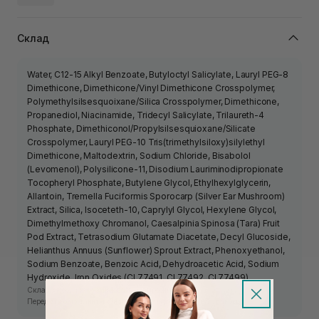
Склад
Water, C12-15 Alkyl Benzoate, Butyloctyl Salicylate, Lauryl PEG-8
Dimethicone, Dimethicone/Vinyl Dimethicone Crosspolymer,
Polymethylsilsesquoixane/Silica Crosspolymer, Dimethicone,
Propanediol, Niacinamide, Tridecyl Salicylate, Trilaureth-4
Phosphate, Dimethiconol/Propylsilsesquioxane/Silicate
Crosspolymer, Lauryl PEG-10 Tris(trimethylsiloxy)silylethyl
Dimethicone, Maltodextrin, Sodium Chloride, Bisabolol
(Levomenol), Polysilicone-11, Disodium Lauriminodipropionate
Tocopheryl Phosphate, Butylene Glycol, Ethylhexylglycerin,
Allantoin, Tremella Fuciformis Sporocarp (Silver Ear Mushroom)
Extract, Silica, Isoceteth-10, Caprylyl Glycol, Hexylene Glycol,
Dimethylmethoxy Chromanol, Caesalpinia Spinosa (Tara) Fruit
Pod Extract, Tetrasodium Glutamate Diacetate, Decyl Glucoside,
Helianthus Annuus (Sunflower) Sprout Extract, Phenoxyethanol,
Sodium Benzoate, Benzoic Acid, Dehydroacetic Acid, Sodium
Hydroxide, Iron Oxides (CI 77491, CI 77492, CI 77499).
Склад засобу може змінюватись виробником.
Перед використанням ознайомтесь з інформацією на упаковці.