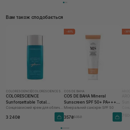
Вам також сподобається
-40%
-30
COLORESCIENCE
|
COLORESCIENCE SHIELD
COS DE BAHA
AROC
COLORESCIENCE
COS DE BAHA Mineral
ARO
Sunforgettable Total
Sunscreen SPF 50+ PA++++
Sun
Сонцезахисний крем для обличчя з ефектом сяйва
Мінеральний санскрін SPF 50
Protection Face Shield Glow
45 мл
SPF 50 55 мл
760
3 240₴
357₴
595₴