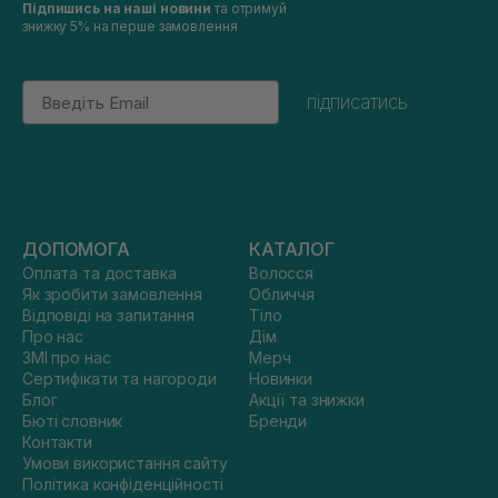
Підпишись на наші новини
та отримуй
знижку 5% на перше замовлення
Email
підписатись
ДОПОМОГА
КАТАЛОГ
Оплата та доставка
Волосся
Як зробити замовлення
Обличчя
Відповіді на запитання
Тіло
Про нас
Дім
ЗМІ про нас
Мерч
Сертифікати та нагороди
Новинки
Блог
Акції та знижки
Бюті словник
Бренди
Контакти
Умови використання сайту
Політика конфіденційності