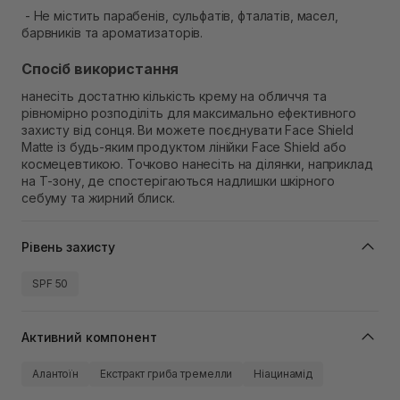
- Не містить парабенів, сульфатів, фталатів, масел,
барвників та ароматизаторів.
Спосіб використання
нанесіть достатню кількість крему на обличчя та
рівномірно розподіліть для максимально ефективного
захисту від сонця. Ви можете поєднувати Face Shield
Matte із будь-яким продуктом лінійки Face Shield або
космецевтикою. Точково нанесіть на ділянки, наприклад
на Т-зону, де спостерігаються надлишки шкірного
себуму та жирний блиск.
Рівень захисту
SPF 50
Активний компонент
Алантоїн
Екстракт гриба тремелли
Ніацинамід