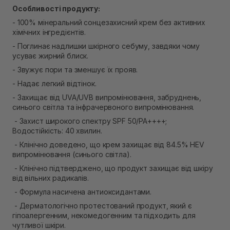
Особливості продукту:
- 100% мінеральний сонцезахисний крем без активних
хімічних інгредієнтів.
- Поглинає надлишки шкірного себуму, завдяки чому
усуває жирний блиск.
- Звужує пори та зменшує їх прояв.
- Надає легкий відтінок.
- Захищає від UVA/UVB випромінювання, забруднень,
синього світла та інфрачервоного випромінювання.
- Захист широкого спектру SPF 50/PA++++;
Водостійкість: 40 хвилин.
- Клінічно доведено, що крем захищає від 84.5% HEV
випромінювання (синього світла).
- Клінічно підтверджено, що продукт захищає від шкіру
від вільних радикалів.
- Формула насичена антиоксидантами.
- Дерматологічно протестований продукт, який є
гіпоалергенним, некомедогенним та підходить для
чутливої ​​шкіри.