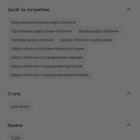
Засіб за потребою
Жирна/комбінована шкіра обличчя
Проблемна шкіра /акне обличчя
Вікова шкіра обличчя
Чутлива шкіра обличчя
Шкіра обличчя з куперозом
Шкіра обличчя з пігментацією/постакне
Шкіра обличчя з розширеними порами
Шкіра обличчя з порушеним барʼєром
Шкіра обличчя з порушеним мікробіомом
Стать
для жінок
Країна
США