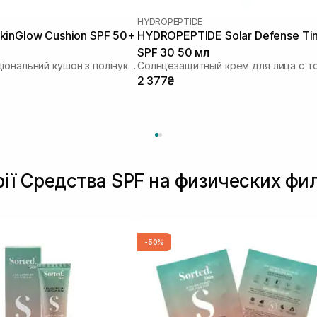
HYDROPEPTIDE
inGlow Cushion SPF 50+
HYDROPEPTIDE Solar Defense Ti
SPF 30 50 мл
Мультифункціональний кушон з полінуклеотидами
2 377₴
рії Средства SPF на физических фи
-50%