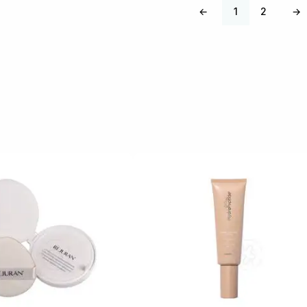
←
1
2
→