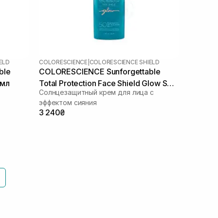
ELD
COLORESCIENCE
|
COLORESCIENCE SHIELD
ble
COLORESCIENCE Sunforgettable
 мл
Total Protection Face Shield Glow SPF
Солнцезащитный крем для лица с
50 55 мл
эффектом сияния
3 240₴