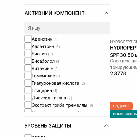
Кожа лица с расширенными порами
(+22)
Кожа лица с нарушенным
АКТИВНИЙ КОМПОНЕНТ
барьером
Кожа лица с нарушенным
микробиомом
(+15)
Сухая/обезвоженная кожа
(+1)
Аденозин
(1)
HYDROPEPTID
Чувствительная кожа тела
(+1)
Аллантоин
(6)
HYDROPEPTI
Биотин
(3)
SPF 30 50 
Солнцезащит
Бисаболол
(4)
тонирующим
Витамин Е
(2)
2 377₴
Гомамелис
(1)
Гиалуроновая кислота
(2)
Глицерин
(1)
Диоксид титана
(7)
Экстракт гриба тремеллы
(6)
ПОДАРОК
Экстракт календулы
(3)
ВЫБОР ИЛОН
Экстракт камелии
(3)
УРОВЕНЬ ЗАЩИТЫ
Экстракт рисовых отрубей
(1)
Экстракт ромашки
(4)