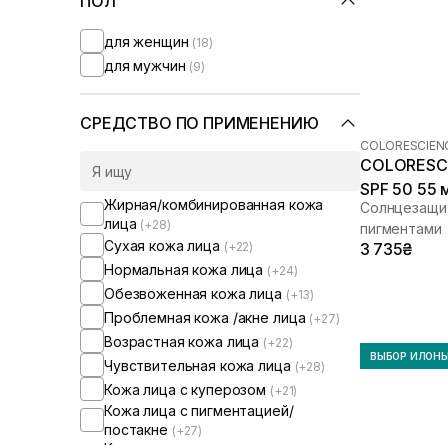
ПОЛ
для женщин
(18)
для мужчин
(9)
СРЕДСТВО ПО ПРИМЕНЕНИЮ
COLORESCIEN
COLORESCIE
SPF 50 55 м
Жирная/комбинированная кожа
Солнцезащи
лица
(+28)
пигментами
Сухая кожа лица
(+22)
3 735₴
Нормальная кожа лица
(+24)
Обезвоженная кожа лица
(+13)
Проблемная кожа /акне лица
(+27)
Возрастная кожа лица
(+22)
ВЫБОР ИЛОН
Чувствительная кожа лица
(+28)
Кожа лица с куперозом
(+21)
Кожа лица с пигментацией/
постакне
(+27)