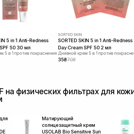
SORTED SKIN
N 5 in 1 Anti-Redness
SORTED SKIN 5 in 1 Anti-Redness
SPF 50 30 мл
Day Cream SPF 50 2 мл
м 5 в 1 против покраснения
Дневной крем 5 в 1 против покрасн
₴
35₴
70₴
F на физических фильтрах для кожи
м
для
Матирующий
солнцезащитный крем
DE
USOLAB Bio Sensitive Sun