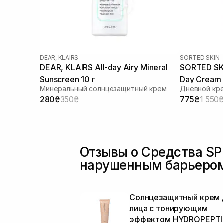
DEAR, KLAIRS
SORTED SKIN
DEAR, KLAIRS All-day Airy Mineral
SORTED SKI
Sunscreen 10 г
Day Cream 
Минеральный солнцезащитный крем
Дневной кре
280₴
350₴
775₴
1 550
Отзывы о Средства SP
нарушенным барьеро
Солнцезащитный крем 
лица с тонирующим
эффектом HYDROPEPTI