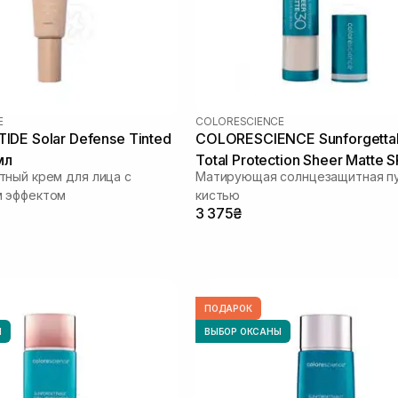
E
COLORESCIENCE
DE Solar Defense Tinted
COLORESCIENCE Sunforgetta
мл
Total Protection Sheer Matte 
ный крем для лица с
Матирующая солнцезащитная пу
4.3 г
 эффектом
кистью
3 375₴
ПОДАРОК
Ы
ВЫБОР ОКСАНЫ