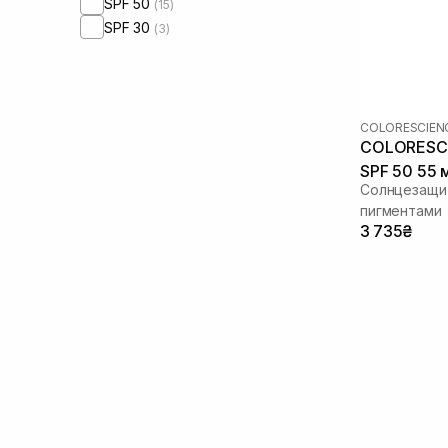
SPF 50
(15)
Экстракт центеллы азиатской
(1)
SPF 30
(3)
Коллаген
(1)
Ниацинамид
(11)
Оксид цинка
(16)
Пантенол
(1)
COLORESCIEN
Пептиды
(2)
COLORESCIE
Токоферол
(4)
SPF 50 55 м
Солнцезащи
пигментами
3 735₴