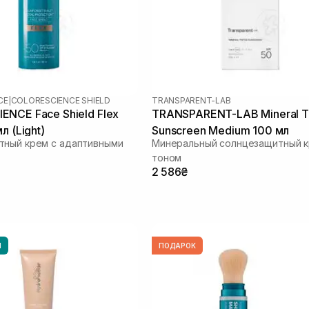
CE
|
COLORESCIENCE SHIELD
TRANSPARENT-LAB
NCE Face Shield Flex
TRANSPARENT-LAB Mineral T
л (Light)
Sunscreen Medium 100 мл
тный крем с адаптивными
Минеральный солнцезащитный к
тоном
2 586₴
Ы
ПОДАРОК