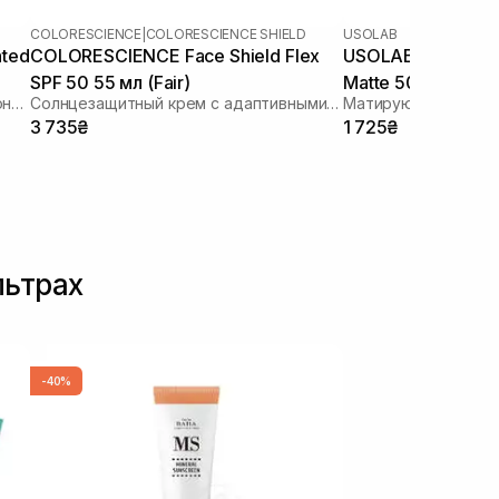
COLORESCIENCE
|
COLORESCIENCE SHIELD
USOLAB
nted
COLORESCIENCE Face Shield Flex
USOLAB Bio Sensit
SPF 50 55 мл (Fair)
Matte 50+/PA+++
Солнцезащитный крем для лица с тонирующим эффектом
Солнцезащитный крем с адаптивными пигментами
Матирующий солнц
3 735₴
1 725₴
льтрах
-40%