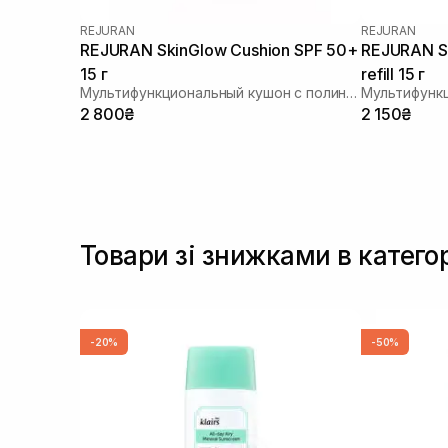
REJURAN
REJURAN
REJURAN SkinGlow Cushion SPF 50+
REJURAN Sk
15 г
refill 15 г
Мультифункциональный кушон с полинуклеотидами
2 800₴
2 150₴
Товари зі знижками в катего
-20%
-50%