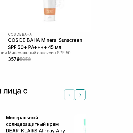
COS DE BAHA
COS DE BAHA Mineral Sunscreen
SPF 50+ PA++++ 45 мл
ения
Минеральный санскрин SPF 50
357₴
595₴
 лица с
Минеральный
Минеральны
солнцезащитный крем
солнцезащи
DEAR, KLAIRS All-day Airy
DEAR, KLAIRS