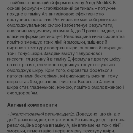
Немає в наявності!
– найбільш інноваційній формі вітаміну А від Medik8. В
Самовивіз м. Рівне, вул. Кулика і Гудачека 23 (ТЦ
основі формули – стабілізований ретиналь – потужне
Екватор)
похідне вітаміну А з антивіковою ефективністю
Немає в наявності!
наступного покоління. Ретиналь не має собі рівних за
омолоджувальною силою і забезпечує результати,
аналогічні медичному вітаміну А, до 11 разів швидше, ніж
класичні форми ретинолу-1. Революційна нічна сироватка
помітно зменшує тонкі лінії й зморшки, зміцнює й
вирівнює текстуру поверхні шкіри, оновлює й покращує
тон і тонус шкіри. Завдяки вмісту гіалуронової
кислоти, гліцерину й вітаміну Е, формула гідратує шкіру
на всіх рівнях, ефективно підвищує тонус і візуально
омолоджує шкіру. Крім того, сироватка бореться з
патогенними бактеріями, які викликають висипи, тому
шкіра стає бездоганною і чистою. Всього за 4 тижні
шкіра стає гладенькою, ніжною, помітно омолодженою і
сяє здоров'ям.
Активні компоненти
- Інкапсульований ретинальдегід.
Доведено, що він діє
до 11 разів швидше, ніж ретинол. Ретинальдегід – це нова
революційна форма вітаміну А, він впливає на тонкі лінії і
зморшки, пігментацію і нерівномірну текстуру шкіри.