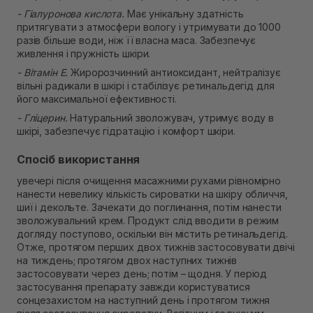
- Гіалуронова кислота.
Має унікальну здатність
притягувати з атмосфери вологу і утримувати до 1000
разів більше води, ніж її власна маса. Забезпечує
живлення і пружність шкіри.
- Вітамін Е.
Жиророзчинний антиоксидант, нейтралізує
вільні радикали в шкірі і стабілізує ретинальдегід для
його максимальної ефективності.
- Гліцерин.
Натуральний зволожувач, утримує воду в
шкірі, забезпечує гідратацію і комфорт шкіри.
Спосіб використання
увечері після очищення масажними рухами рівномірно
нанести невелику кількість сироватки на шкіру обличчя,
шиї і декольте. Зачекати до поглинання, потім нанести
зволожувальний крем. Продукт слід вводити в режим
догляду поступово, оскільки він містить ретинальдегід.
Отже, протягом перших двох тижнів застосовувати двічі
на тиждень; протягом двох наступних тижнів
застосовувати через день; потім – щодня. У період
застосування препарату завжди користуватися
сонцезахистом на наступний день і протягом тижня