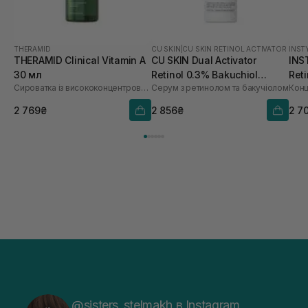
THERAMID
CU SKIN
|
CU SKIN RETINOL ACTIVATOR
INST
THERAMID Clinical Vitamin A
CU SKIN Dual Activator
INS
30 мл
Retinol 0.3% Bakuchiol
Ret
Сироватка із висококонцентрованим вітаміном A
Серум з ретинолом та бакучіолом
0.75% 30 мл
2 769₴
2 856₴
2 7
@sisters_stelmakh в Instagram