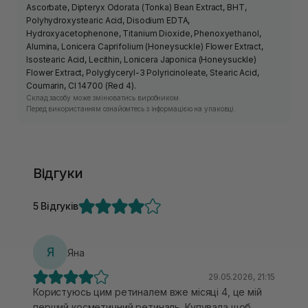
Ascorbate, Dipteryx Odorata (Tonka) Bean Extract, BHT,
Polyhydroxystearic Acid, Disodium EDTA,
Hydroxyacetophenone, Titanium Dioxide, Phenoxyethanol,
Alumina, Lonicera Caprifolium (Honeysuckle) Flower Extract,
Isostearic Acid, Lecithin, Lonicera Japonica (Honeysuckle)
Flower Extract, Polyglyceryl-3 Polyricinoleate, Stearic Acid,
Coumarin, CI 14700 (Red 4).
Склад засобу може змінюватись виробником.
Перед використанням ознайомтесь з інформацією на упаковці.
Відгуки
5 Відгуків
Я
Яна
29.05.2026, 21:15
Користуюсь цим ретиналем вже місяці 4, це мій
перший косметичний ретиналь. Купувала щоб