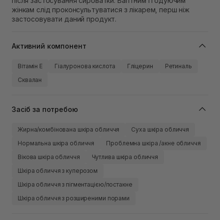
після застосування сироватки. Вагітним і годуючим
жінкам слід проконсультуватися з лікарем, перш ніж
застосовувати даний продукт.
Активний компонент
Вітамін Е
Гіалуронова кислота
Гліцерин
Ретиналь
Сквалан
Засіб за потребою
Жирна/комбінована шкіра обличчя
Суха шкіра обличчя
Нормальна шкіра обличчя
Проблемна шкіра /акне обличчя
Вікова шкіра обличчя
Чутлива шкіра обличчя
Шкіра обличчя з куперозом
Шкіра обличчя з пігментацією/постакне
Шкіра обличчя з розширеними порами