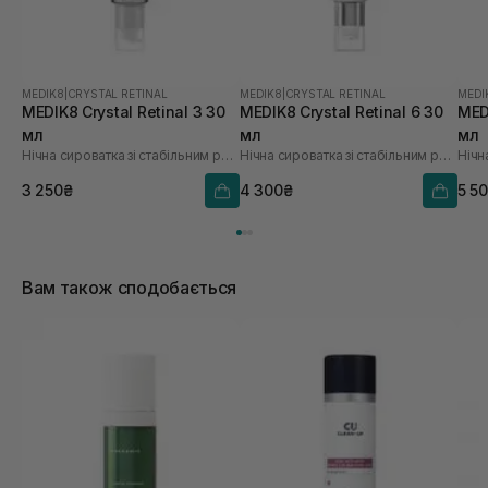
MEDIK8
|
CRYSTAL RETINAL
MEDIK8
|
CRYSTAL RETINAL
MEDI
MEDIK8 Crystal Retinal 3 30
MEDIK8 Crystal Retinal 6 30
MEDI
мл
мл
мл
Нічна сироватка зі стабільним ретиналем 0.03%
Нічна сироватка зі стабільним ретиналем 0,06%
3 250₴
4 300₴
5 5
Вам також сподобається