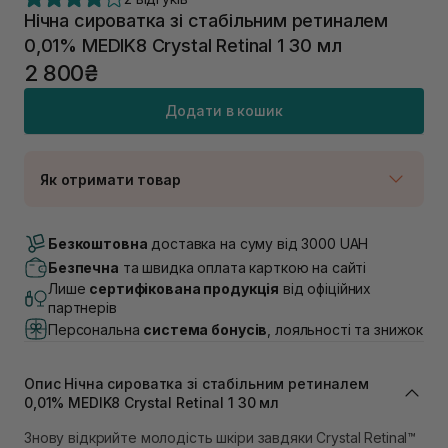
Нічна сироватка зі стабільним ретиналем
0,01% MEDIK8 Crystal Retinal 1 30 мл
2 800₴
Додати в кошик
Як отримати товар
Доставка Новою Поштою
В наявності
Безкоштовна
доставка на суму від 3000 UAH
Самовивіз м. Луцьк, вул. Винниченка 4
Безпечна
та швидка оплата карткою на сайті
Немає в наявності!
Лише
сертифікована продукція
від офіційних
Самовивіз м. Львів, вул. Академіка Підстригача, 1В
партнерів
(Duck’s Lake)
Персональна
система бонусів
, лояльності та знижок
Немає в наявності!
Самовивіз м. Львів, вул. Івана Франка 36
Немає в наявності!
Опис Нічна сироватка зі стабільним ретиналем
Самовивіз м. Львів, вул. Степана Бандери 45
0,01% MEDIK8 Crystal Retinal 1 30 мл
Немає в наявності!
Самовивіз м. Рівне, вул. 16-го Липня, 15
Знову відкрийте молодість шкіри завдяки Crystal Retinal™