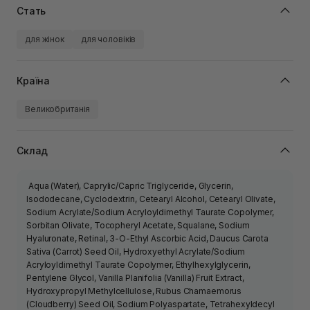
Стать
для жінок
для чоловіків
Країна
Великобританія
Склад
Aqua (Water), Caprylic/Capric Triglyceride, Glycerin,
Isododecane, Cyclodextrin, Cetearyl Alcohol, Cetearyl Olivate,
Sodium Acrylate/Sodium Acryloyldimethyl Taurate Copolymer,
Sorbitan Olivate, Tocopheryl Acetate, Squalane, Sodium
Hyaluronate, Retinal, 3-O-Ethyl Ascorbic Acid, Daucus Carota
Sativa (Carrot) Seed Oil, Hydroxyethyl Acrylate/Sodium
Acryloyldimethyl Taurate Copolymer, Ethylhexylglycerin,
Pentylene Glycol, Vanilla Planifolia (Vanilla) Fruit Extract,
Hydroxypropyl Methylcellulose, Rubus Chamaemorus
(Cloudberry) Seed Oil, Sodium Polyaspartate, Tetrahexyldecyl