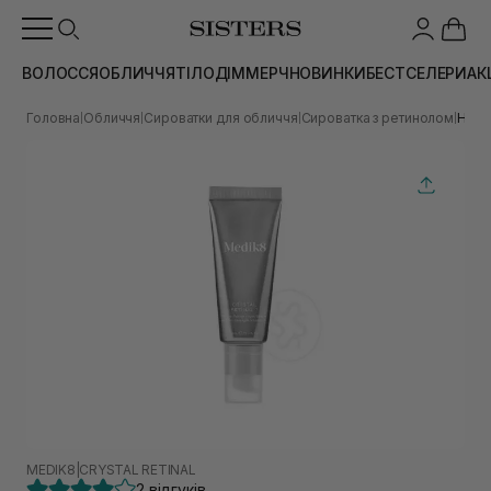
ВОЛОССЯ
ОБЛИЧЧЯ
ТІЛО
ДІМ
МЕРЧ
НОВИНКИ
БЕСТСЕЛЕРИ
АК
Головна
Обличчя
Сироватки для обличчя
Сироватка з ретинолом
Нічна
|
|
|
|
MEDIK8
|
CRYSTAL RETINAL
2 відгуків