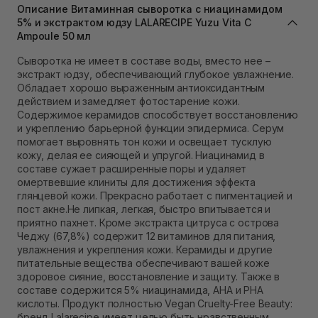
Самовывоз г. Львов ул. Степана Бандеры 43
Описание Витаминная сыворотка с ниацинамидом
5% и экстрактом юдзу LALARECIPE Yuzu Vita C
В наличии
Ampoule 50 мл
Самовывоз Ровно
Нет в наличии!
Сыворотка не имеет в составе воды, вместо нее –
Самовывоз г. Ровно, ул. Кулика и Гудачека 23 (ТЦ
экстракт юдзу, обеспечивающий глубокое увлажнение.
Экватор)
Обладает хорошо выраженным антиоксидантным
В наличии
действием и замедляет фотостарение кожи.
Содержимое керамидов способствует восстановлению
и укреплению барьерной функции эпидермиса. Серум
помогает выровнять тон кожи и освещает тусклую
кожу, делая ее сияющей и упругой. Ниацинамид в
составе сужает расширенные поры и удаляет
омертвевшие клиниты для достижения эффекта
глянцевой кожи. Прекрасно работает с пигментацией и
пост акне.Не липкая, легкая, быстро впитывается и
приятно пахнет. Кроме экстракта цитруса с острова
Чеджу (67,8%) содержит 12 витаминов для питания,
увлажнения и укрепления кожи. Керамиды и другие
питательные вещества обеспечивают вашей коже
здоровое сияние, восстановление и защиту. Также в
составе содержится 5% ниацинамида, АНА и РНА
кислоты. Продукт полностью Vegan Cruelty-Free Beauty:
бренд Lalarecipe имеет целью быть нравственным