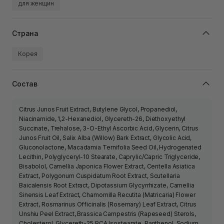
для женщин
Страна
Корея
Состав
Citrus Junos Fruit Extract, Butylene Glycol, Propanediol,
Niacinamide, 1,2-Hexanediol, Glycereth-26, Diethoxyethyl
Succinate, Trehalose, 3-O-Ethyl Ascorbic Acid, Glycerin, Citrus
Junos Fruit Oil, Salix Alba (Willow) Bark Extract, Glycolic Acid,
Gluconolactone, Macadamia Ternifolia Seed Oil, Hydrogenated
Lecithin, Polyglyceryl-10 Stearate, Caprylic/Capric Triglyceride,
Bisabolol, Camellia Japonica Flower Extract, Centella Asiatica
Extract, Polygonum Cuspidatum Root Extract, Scutellaria
Baicalensis Root Extract, Dipotassium Glycyrrhizate, Camellia
Sinensis Leaf Extract, Chamomilla Recutita (Matricaria) Flower
Extract, Rosmarinus Officinalis (Rosemary) Leaf Extract, Citrus
Unshiu Peel Extract, Brassica Campestris (Rapeseed) Sterols,
Cholesterol, Glycereth-25 PCA Isostearate, Panthenol, Sodium