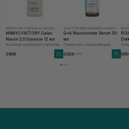
MANYO FACTORY
|
GALAC NIACIN
QUESTION AND ANSWER
|
Q+A NIACINAMIDE
ROUN
MANYO FACTORY Galac
Q+A Niacinamide Serum 30
ROU
Niacin 2.0 Essence 12 мл
мл
Dar
Эссенция усиленная с галактомисисом и ниацинамидом
Сыворотка с ниацинамидом
399₴
402₴
990
574₴