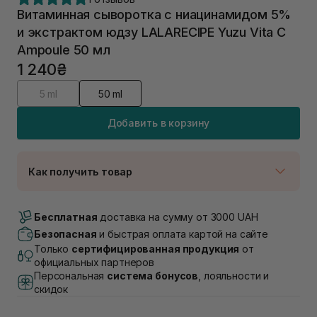
Витаминная сыворотка с ниацинамидом 5%
и экстрактом юдзу LALARECIPE Yuzu Vita C
Ampoule 50 мл
1 240₴
5 ml
50 ml
Добавить в корзину
Как получить товар
Доставка Новой Почтой
В наличии
Бесплатная
доставка на сумму от 3000 UAH
Самовывоз г. Луцк, Винниченка 4
Безопасная
и быстрая оплата картой на сайте
Нет в наличии!
Только
сертифицированная продукция
от
Самовывоз г. Львов, ул. Академика Подстригача,
официальных партнеров
1В (Duck's Lake)
Персональная
система бонусов
, лояльности и
Нет в наличии!
скидок
Самовывоз Львов (Ивана Франко 36)
Нет в наличии!