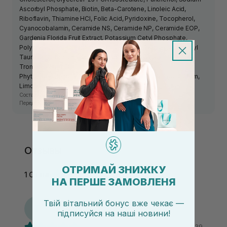
Ascorbyl Phosphate, Biotin, Beta-Carotene, Linoleic Acid,
Riboflavin, Thiamine HCl, Folic Acid, Pyridoxine, Tocopherol,
Cyanocobalamin, Ceramide NS, Ceramide NP, Ceramide EOP,
Gardenia Florida Fruit Extract, Potassium Cetyl Phosphate,
Polyglyceryl-10 Oleate, Dextrin, Sodium Polyacryloyldimethyl
Taurate, Carbomer, Hydroxyethylcellulose, Water,
Tromethamine, Disodium EDTA,
Phytosteryl/Behenyl/Octyldodecyl Lauroyl Glutamate, Parfum,
Limonene, Linalool
Состав средства может изменяться производителем.
Перед использованием ознакомьтесь с информацией на упаковке.
Отзывы
ОТРИМАЙ ЗНИЖКУ
1 Отзыв
НА ПЕРШЕ ЗАМОВЛЕНЯ
Твій вітальний бонус вже чекає —
Т
Тетяна
підписуйся
на
наші новини!
08.11.2025, 11:39