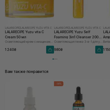
LALARECIPE
|
LALARECIPE YUZU VITA C
LALARECIPE
|
LALARECIPE YUZU VITA C
LALA
LALARECIPE Yuzu vita C
LALARECIPE Yuzu Self
LAL
Cream 50 мл
Foaming 3in1 Cleanser 200
Amp
Осветляющий крем с ниацинамидом 5% и экстрактом юдзу
Осветляющая пенка 3-в-1 для умывания с экстрактом юдзу
мл
1 240₴
980₴
1 15
Вам также понравится
-30%