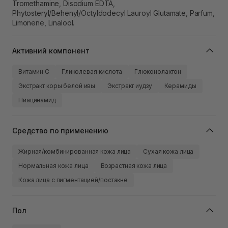
Tromethamine, Disodium EDTA,
Phytosteryl/Behenyl/Octyldodecyl Lauroyl Glutamate, Parfum,
Limonene, Linalool.
Активний компонент
Витамин C
Гликолевая кислота
Глюконолактон
Экстракт коры белой ивы
Экстракт иудзу
Керамиды
Ниацинамид
Средство по применению
Жирная/комбинированная кожа лица
Сухая кожа лица
Нормальная кожа лица
Возрастная кожа лица
Кожа лица с пигментацией/постакне
Пол