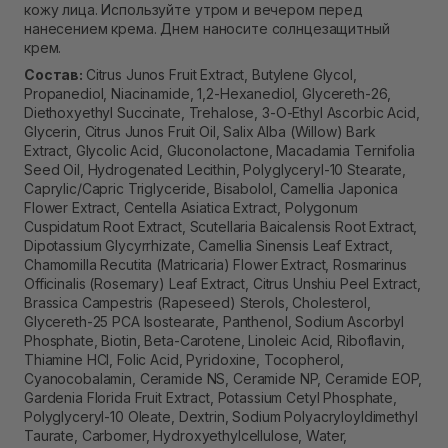
кожу лица. Используйте утром и вечером перед
нанесением крема. Днем наносите солнцезащитный
крем.
Состав:
Citrus Junos Fruit Extract, Butylene Glycol,
Propanediol, Niacinamide, 1,2-Hexanediol, Glycereth-26,
Diethoxyethyl Succinate, Trehalose, 3-O-Ethyl Ascorbic Acid,
Glycerin, Citrus Junos Fruit Oil, Salix Alba (Willow) Bark
Extract, Glycolic Acid, Gluconolactone, Macadamia Ternifolia
Seed Oil, Hydrogenated Lecithin, Polyglyceryl-10 Stearate,
Caprylic/Capric Triglyceride, Bisabolol, Camellia Japonica
Flower Extract, Centella Asiatica Extract, Polygonum
Cuspidatum Root Extract, Scutellaria Baicalensis Root Extract,
Dipotassium Glycyrrhizate, Camellia Sinensis Leaf Extract,
Chamomilla Recutita (Matricaria) Flower Extract, Rosmarinus
Officinalis (Rosemary) Leaf Extract, Citrus Unshiu Peel Extract,
Brassica Campestris (Rapeseed) Sterols, Cholesterol,
Glycereth-25 PCA Isostearate, Panthenol, Sodium Ascorbyl
Phosphate, Biotin, Beta-Carotene, Linoleic Acid, Riboflavin,
Thiamine HCl, Folic Acid, Pyridoxine, Tocopherol,
Cyanocobalamin, Ceramide NS, Ceramide NP, Ceramide EOP,
Gardenia Florida Fruit Extract, Potassium Cetyl Phosphate,
Polyglyceryl-10 Oleate, Dextrin, Sodium Polyacryloyldimethyl
Taurate, Carbomer, Hydroxyethylcellulose, Water,