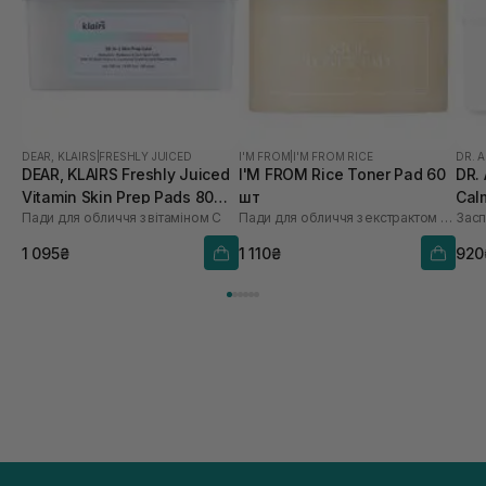
DEAR, KLAIRS
|
FRESHLY JUICED
I'M FROM
|
I'M FROM RICE
DR. 
DEAR, KLAIRS Freshly Juiced
I'M FROM Rice Toner Pad 60
DR. 
Vitamin Skin Prep Pads 80
шт
Cal
Пади для обличчя з вітаміном С
Пади для обличчя з екстрактом рису
шт
1 095₴
1 110₴
920