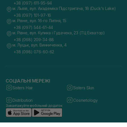
+38 (097) 611-95-94
м. Львів, вул. Академіка Підстригача, 1В (Duck's Lake)
+38 (097) 101-97-16
м. Рівне, вул. 16-го Липня, 15
+38 (097) 544-61-44
м. Рівне, вул. Кулика і Гудачека, 23 (ТЦ Екватор)
+38 (068) 209-34-88
м. Луцьк, вул. Винниченка, 4
+38 (098) 076-60-62
СОЦІАЛЬНІ МЕРЕЖІ
Sisters Hair
Sisters Skin
Distribution
Cosmetology
Завантажуйте мобільний додаток