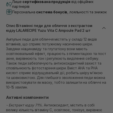
Лише
сертифікована продукція
від офіційних
Самовивіз м. Львів, вул. Академіка Підстригача, 1В
партнерів
(Duck’s Lake)
Персональна
система бонусів
, лояльності та знижок
Немає в наявності!
Самовивіз м. Львів, вул. Івана Франка 36
Немає в наявності!
Опис Вітамінні педи для обличчя з екстрактом
Самовивіз м. Львів, вул. Степана Бандери 45
юдзу LALARECIPE Yuzu Vita C Ampoule Pad 2 шт
Немає в наявності!
Самовивіз м. Рівне, вул. 16-го Липня, 15
Ампульні педи для обличчя містять у складі 12 видів
Немає в наявності!
вітамінів, що сприяє потужному насиченню шкіри.
Самовивіз м. Рівне, вул. Кулика і Гудачека 23 (ТЦ
Завдяки ніацинаміду та глутатіону вони мають
Екватор)
освітлювальний ефект, працюють з пігментацією та пост
Немає в наявності!
акне, вирівнюють тон і регулюють виділення себуму.
Також педи забезпечують антиоксидантний захист та
сповільнюють фотостаріння шкіри. Вміст АНА та РНА
кислот сприяє відлущувальній дії, робить шкіру мʼякою
та шовковистою. Для глибшого зволоження педи можна
використовувати як маску, тобто залишити на обличчі на
10-15 хвилин.
Активні компоненти
- Екстракт юдзу 71%.
Антиоксидант, містить в собі
велику кількість вітаміну С, освітлює, тонізує, вирівнює