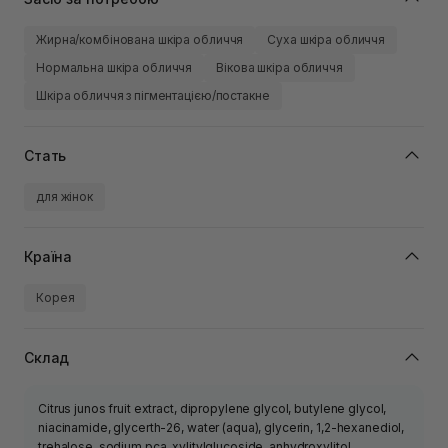
Жирна/комбінована шкіра обличчя
Суха шкіра обличчя
Нормальна шкіра обличчя
Вікова шкіра обличчя
Шкіра обличчя з пігментацією/постакне
Стать
для жінок
Країна
Корея
Склад
Citrus junos fruit extract, dipropylene glycol, butylene glycol,
niacinamide, glycerth-26, water (aqua), glycerin, 1,2-hexanediol,
trehalose, sodium pca, xylitylglucoside, anhydroxylitol,