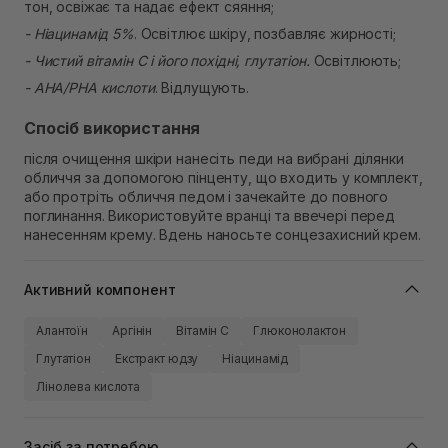
тон, освіжає та надає ефект сяяння;
- Ніацинамід 5%
. Освітлює шкіру, позбавляє жирності;
- Чистий вітамін С і його похідні, глутатіон.
Освітлюють;
- AHA/PHA кислоти
. Відлущують.
Спосіб використання
після очищення шкіри нанесіть педи на вибрані ділянки
обличчя за допомогою пінценту, що входить у комплект,
або протріть обличчя педом і зачекайте до повного
поглинання. Використовуйте вранці та ввечері перед
нанесенням крему. Вдень наносьте сонцезахисний крем.
Активний компонент
Алантоїн
Аргінін
Вітамін C
Глюконолактон
Глутатіон
Екстракт юдзу
Ніацинамід
Лінолева кислота
Засіб за потребою