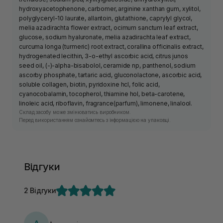
hydroxyacetophenone, carbomer, arginine xanthan gum, xylitol,
polyglyceryl-10 laurate, allantoin, glutathione, caprylyl glycol,
melia azadirachta flower extract, ocimum sanctum leaf extract,
glucose, sodium hyaluronate, melia azadirachta leaf extract,
curcuma longa (turmeric) root extract, corallina officinalis extract,
hydrogenated lecithin, 3-o-ethyl ascorbic acid, citrus junos
seed oil, (-)-alpha-bisabolol, ceramide np, panthenol, sodium
ascorby phosphate, tartaric acid, gluconolactone, ascorbic acid,
soluble collagen, biotin, pyridoxine hcl, folic acid,
cyanocobalamin, tocopherol, thiamine hol, beta-carotene,
linoleic acid, riboflavin, fragrance(parfum), limonene, linalool.
Склад засобу може змінюватись виробником.
Перед використанням ознайомтесь з інформацією на упаковці.
Відгуки
2 Відгуки