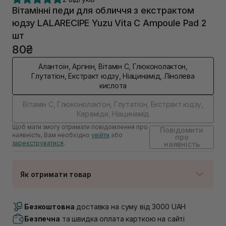
Вітамінні педи для обличчя з екстрактом
юдзу LALARECIPE Yuzu Vita C Ampoule Pad 2
шт
80₴
Алантоїн, Аргінін, Вітамін C, Глюконолактон,
Глутатіон, Екстракт юдзу, Ніацинамід, Лінолева
кислота
Вітамін C, Глюконолактон, Глутатіон, Екстракт юдзу,
Кераміди, Ніацинамід
Щоб мати змогу отримати повідомлення про
Повідомити
наявність, Вам необхідно
увійти
або
про
зареєструватися
.
наявність
Як отримати товар
Доставка Новою Поштою
Немає в наявності!
Безкоштовна
доставка на суму від 3000 UAH
Самовивіз м. Луцьк, вул. Винниченка 4
Безпечна
та швидка оплата карткою на сайті
Немає в наявності!